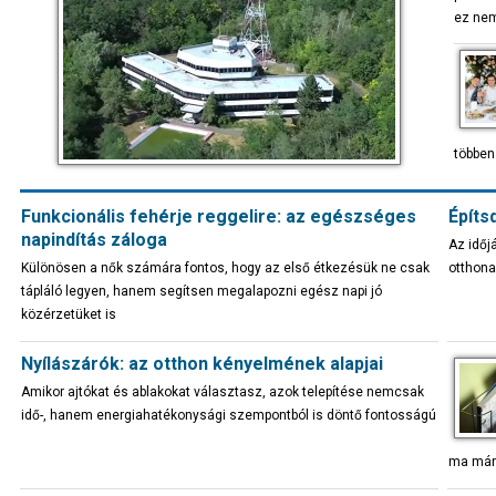
ez ne
többen
Funkcionális fehérje reggelire: az egészséges
Építs
napindítás záloga
Az időj
Különösen a nők számára fontos, hogy az első étkezésük ne csak
otthona
tápláló legyen, hanem segítsen megalapozni egész napi jó
közérzetüket is
Nyílászárók: az otthon kényelmének alapjai
Amikor ajtókat és ablakokat választasz, azok telepítése nemcsak
idő-, hanem energiahatékonysági szempontból is döntő fontosságú
ma már 