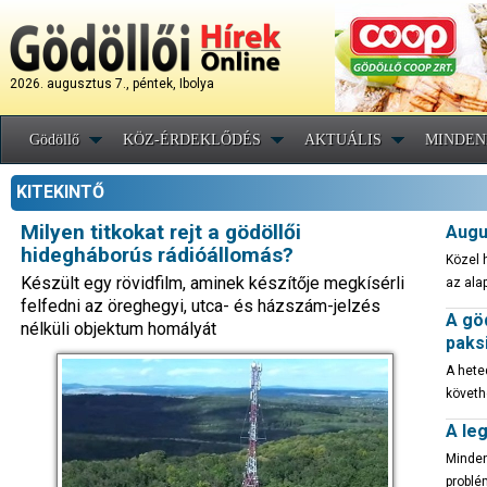
2026. augusztus 7., péntek, Ibolya
Gödöllő
KÖZ-ÉRDEKLŐDÉS
AKTUÁLIS
MINDEN
KITEKINTŐ
Milyen titkokat rejt a gödöllői
Augu
hidegháborús rádióállomás?
Közel 
Készült egy rövidfilm, aminek készítője megkísérli
az alap
felfedni az öreghegyi, utca- és házszám-jelzés
A göd
nélküli objektum homályát
paks
A hete
követh
A le
Minden
problé