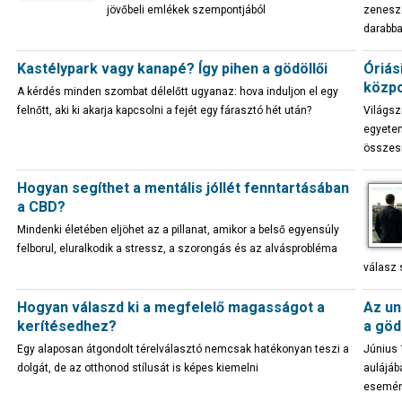
jövőbeli emlékek szempontjából
zenesze
darabb
Kastélypark vagy kanapé? Így pihen a gödöllői
Óriás
közp
A kérdés minden szombat délelőtt ugyanaz: hova induljon el egy
felnőtt, aki ki akarja kapcsolni a fejét egy fárasztó hét után?
Világsz
egyetem
összes
Hogyan segíthet a mentális jóllét fenntartásában
a CBD?
Mindenki életében eljöhet az a pillanat, amikor a belső egyensúly
felborul, eluralkodik a stressz, a szorongás és az alvásprobléma
válasz 
Hogyan válaszd ki a megfelelő magasságot a
Az un
kerítésedhez?
a göd
Egy alaposan átgondolt térelválasztó nemcsak hatékonyan teszi a
Június 
dolgát, de az otthonod stílusát is képes kiemelni
aulájáb
esemén