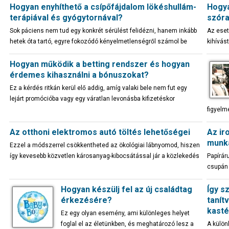
Hogyan enyhíthető a csípőfájdalom lökéshullám-
Hogya
terápiával és gyógytornával?
szór
Sok páciens nem tud egy konkrét sérülést felidézni, hanem inkább
Az ese
hetek óta tartó, egyre fokozódó kényelmetlenségről számol be
kihívás
Hogyan működik a betting rendszer és hogyan
érdemes kihasználni a bónuszokat?
Ez a kérdés ritkán kerül elő addig, amíg valaki bele nem fut egy
lejárt promócióba vagy egy váratlan levonásba kifizetéskor
figyelm
Az otthoni elektromos autó töltés lehetőségei
Az ir
munk
Ezzel a módszerrel csökkentheted az ökológiai lábnyomod, hiszen
így kevesebb közvetlen károsanyag-kibocsátással jár a közlekedés
Papírár
csupán 
Hogyan készülj fel az új családtag
Így s
érkezésére?
tanít
kasté
Ez egy olyan esemény, ami különleges helyet
foglal el az életünkben, és meghatározó lesz a
A külön