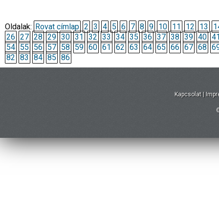
Oldalak:
Rovat címlap
2
3
4
5
6
7
8
9
10
11
12
13
1
26
27
28
29
30
31
32
33
34
35
36
37
38
39
40
4
54
55
56
57
58
59
60
61
62
63
64
65
66
67
68
6
82
83
84
85
86
Kapcsolat
|
Imp
©