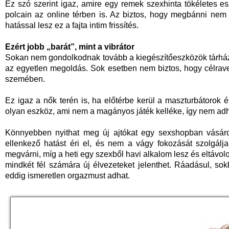
Ez szó szerint igaz, amire egy remek szexhinta tökéletes e
polcain az online térben is. Az biztos, hogy megbánni nem 
hatással lesz ez a fajta intim frissítés.
Ezért jobb „barát”, mint a vibrátor
Sokan nem gondolkodnak tovább a kiegészítőeszközök tárházá
az egyetlen megoldás. Sok esetben nem biztos, hogy célravezet
szemében.
Ez igaz a nők terén is, ha előtérbe kerül a maszturbátorok
olyan eszköz, ami nem a magányos játék kelléke, így nem adha
Könnyebben nyithat meg új ajtókat egy sexshopban vásárol
ellenkező hatást éri el, és nem a vágy fokozását szolgál
megvárni, míg a heti egy szexből havi alkalom lesz és eltávol
mindkét fél számára új élvezeteket jelenthet. Ráadásul, so
eddig ismeretlen orgazmust adhat.