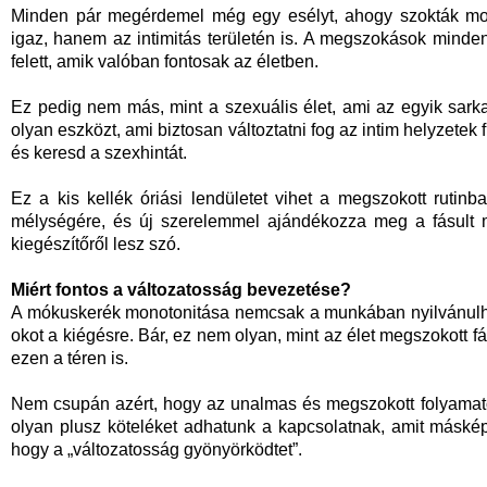
Minden pár megérdemel még egy esélyt, ahogy szokták mon
igaz, hanem az intimitás területén is. A megszokások minde
felett, amik valóban fontosak az életben.
Ez pedig nem más, mint a szexuális élet, ami az egyik sark
olyan eszközt, ami biztosan változtatni fog az intim helyzetek
és keresd a szexhintát.
Ez a kis kellék óriási lendületet vihet a megszokott rutin
mélységére, és új szerelemmel ajándékozza meg a fásult m
kiegészítőről lesz szó.
Miért fontos a változatosság bevezetése?
A mókuskerék monotonitása nemcsak a munkában nyilvánulh
okot a kiégésre. Bár, ez nem olyan, mint az élet megszokott fásu
ezen a téren is.
Nem csupán azért, hogy az unalmas és megszokott folyamatok
olyan plusz köteléket adhatunk a kapcsolatnak, amit másk
hogy a „változatosság gyönyörködtet”.