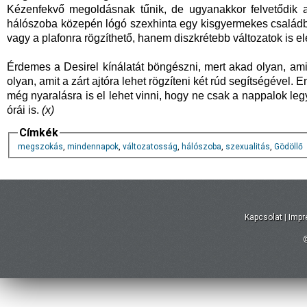
Kézenfekvő megoldásnak tűnik, de ugyanakkor felvetődik 
hálószoba közepén lógó szexhinta egy kisgyermekes családb
vagy a plafonra rögzíthető, hanem diszkrétebb változatok is el
Érdemes a Desirel kínálatát böngészni, mert akad olyan, am
olyan, amit a zárt ajtóra lehet rögzíteni két rúd segítségével
még nyaralásra is el lehet vinni, hogy ne csak a nappalok 
órái is.
(x)
Címkék
megszokás
,
mindennapok
,
változatosság
,
hálószoba
,
szexualitás
,
Gödöllő
Kapcsolat
|
Imp
©