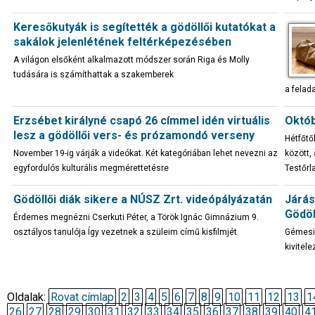
Keresőkutyák is segítették a gödöllői kutatókat a
sakálok jelenlétének feltérképezésében
A világon elsőként alkalmazott módszer során Riga és Molly
tudására is számíthattak a szakemberek
a felad
Erzsébet királyné csapó 26 címmel idén virtuális
Októb
lesz a gödöllői vers- és prózamondó verseny
Hétfőtő
November 19-ig várják a videókat. Két kategóriában lehet nevezni az
között,
egyfordulós kulturális megmérettetésre
Testőrl
Gödöllői diák sikere a NÚSZ Zrt. videópályázatán
Járás
Gödöl
Érdemes megnézni Cserkuti Péter, a Török Ignác Gimnázium 9.
osztályos tanulója Így vezetnek a szüleim című kisfilmjét
Gémesi 
kivitel
Oldalak:
Rovat címlap
2
3
4
5
6
7
8
9
10
11
12
13
1
26
27
28
29
30
31
32
33
34
35
36
37
38
39
40
4