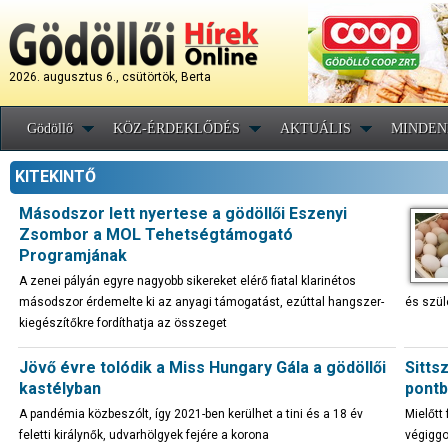
2026. augusztus 6., csütörtök, Berta
Gödöllő
KÖZ-ÉRDEKLŐDÉS
AKTUÁLIS
MINDEN
KITEKINTŐ
Másodszor lett nyertese a gödöllői Eszenyi
Zsombor a MOL Tehetségtámogató
Programjának
A zenei pályán egyre nagyobb sikereket elérő fiatal klarinétos
másodszor érdemelte ki az anyagi támogatást, ezúttal hangszer-
és szül
kiegészítőkre fordíthatja az összeget
Jövő évre tolódik a Miss Hungary Gála a gödöllői
Sitts
kastélyban
pont
A pandémia közbeszólt, így 2021-ben kerülhet a tini és a 18 év
Mielőtt
feletti királynők, udvarhölgyek fejére a korona
végiggo