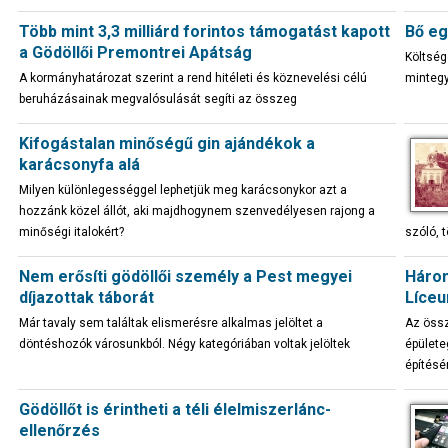
Több mint 3,3 milliárd forintos támogatást kapott
Bő eg
a Gödöllői Premontrei Apátság
Költség
A kormányhatározat szerint a rend hitéleti és köznevelési célú
mintegy
beruházásainak megvalósulását segíti az összeg
Kifogástalan minőségű gin ajándékok a
karácsonyfa alá
Milyen különlegességgel lephetjük meg karácsonykor azt a
hozzánk közel állót, aki majdhogynem szenvedélyesen rajong a
minőségi italokért?
szóló, 
Nem erősíti gödöllői személy a Pest megyei
Három
díjazottak táborát
Líce
Már tavaly sem találtak elismerésre alkalmas jelöltet a
Az össz
döntéshozók városunkból. Négy kategóriában voltak jelöltek
épülete
építésé
Gödöllőt is érintheti a téli élelmiszerlánc-
ellenőrzés