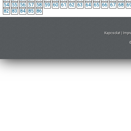
54
55
56
57
58
59
60
61
62
63
64
65
66
67
68
6
82
83
84
85
86
Kapcsolat
|
Imp
©