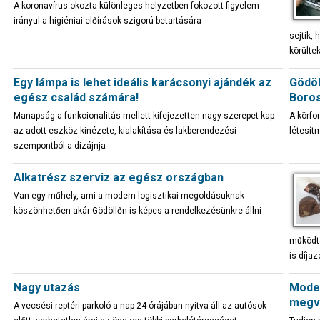
A koronavírus okozta különleges helyzetben fokozott figyelem
irányul a higiéniai előírások szigorú betartására
sejtik,
körülte
Egy lámpa is lehet ideális karácsonyi ajándék az
Gödöl
egész család számára!
Boros
Manapság a funkcionalitás mellett kifejezetten nagy szerepet kap
A körfo
az adott eszköz kinézete, kialakítása és lakberendezési
létesít
szempontból a dizájnja
Alkatrész szerviz az egész országban
Van egy műhely, ami a modern logisztikai megoldásuknak
köszönhetően akár Gödöllőn is képes a rendelkezésünkre állni
működte
is díjazo
Nagy utazás
Moder
megvi
A vecsési reptéri parkoló a nap 24 órájában nyitva áll az autósok