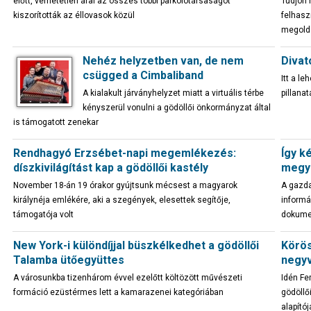
előtt, verhetetlen árai az összes többi parkolótársaságot
Tudjon 
kiszorították az éllovasok közül
felhasz
megold
Nehéz helyzetben van, de nem
Divat
csügged a Cimbaliband
Itt a l
A kialakult járványhelyzet miatt a virtuális térbe
pillana
kényszerül vonulni a gödöllői önkormányzat által
is támogatott zenekar
Rendhagyó Erzsébet-napi megemlékezés:
Így k
díszkivilágítást kap a gödöllői kastély
megy
November 18-án 19 órakor gyújtsunk mécsest a magyarok
A gazda
királynéja emlékére, aki a szegények, elesettek segítője,
informá
támogatója volt
dokume
New York-i különdíjjal büszkélkedhet a gödöllői
Körös
Talamba ütőegyüttes
negyv
A városunkba tizenhárom évvel ezelőtt költözött művészeti
Idén Fe
formáció ezüstérmes lett a kamarazenei kategóriában
gödöllő
alapítój