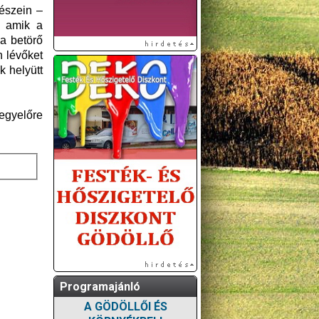
részein –
, amik a
 a betörő
n lévőket
k helyütt
 egyelőre
Programajánló
A GÖDÖLLŐI ÉS