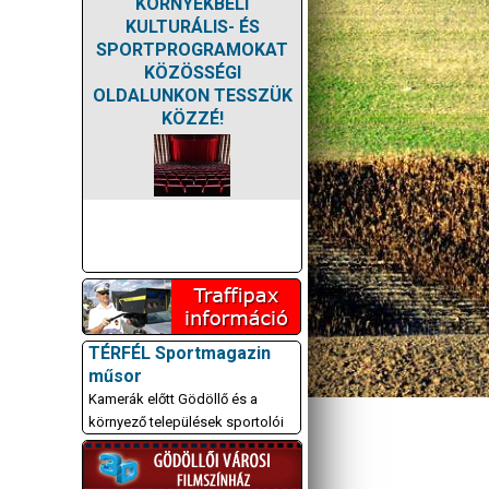
KÖRNYÉKBELI
KULTURÁLIS- ÉS
SPORTPROGRAMOKAT
KÖZÖSSÉGI
OLDALUNKON TESSZÜK
KÖZZÉ!
TÉRFÉL Sportmagazin
műsor
Kamerák előtt Gödöllő és a
környező települések sportolói