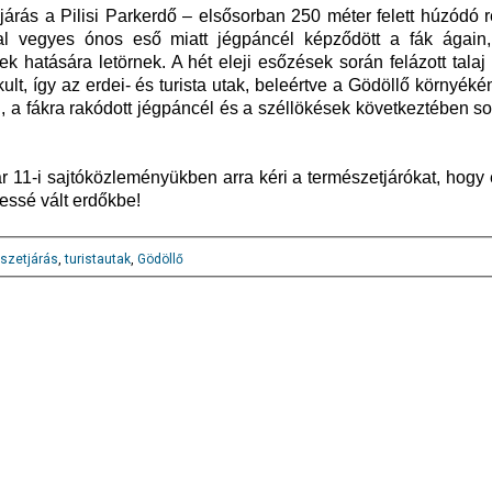
járás a Pilisi Parkerdő – elsősorban 250 méter felett húzódó 
óval vegyes ónos eső miatt jégpáncél képződött a fák ágain
k hatására letörnek. A hét eleji esőzések során felázott talaj
ult, így az erdei- és turista utak, beleértve a Gödöllő környéké
aj, a fákra rakódott jégpáncél és a széllökések következtében so
ruár 11-i sajtóközleményükben arra kéri a természetjárókat, hogy
essé vált erdőkbe!
szetjárás
,
turistautak
,
Gödöllő