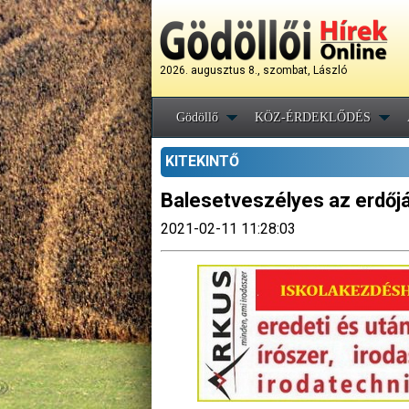
2026. augusztus 8., szombat, László
Gödöllő
KÖZ-ÉRDEKLŐDÉS
KITEKINTŐ
Balesetveszélyes az erdőjár
2021-02-11 11:28:03