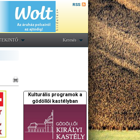
RSS
TEKINTŐ
Keresés
Kulturális programok a
gödöllői kastélyban