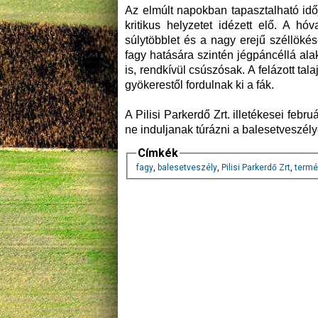
Az elmúlt napokban tapasztalható idő
kritikus helyzetet idézett elő. A h
súlytöbblet és a nagy erejű széllökése
fagy hatására szintén jégpáncéllá alak
is, rendkívül csúszósak. A felázott tal
gyökerestől fordulnak ki a fák.
A Pilisi Parkerdő Zrt. illetékesei feb
ne induljanak túrázni a balesetveszély
Címkék
fagy
,
balesetveszély
,
Pilisi Parkerdő Zrt
,
termé