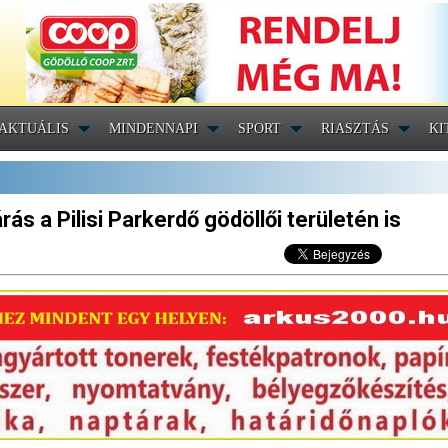
AKTUÁLIS
MINDENNAPI
SPORT
RIASZTÁS
KI
ás a Pilisi Parkerdő gödöllői területén is