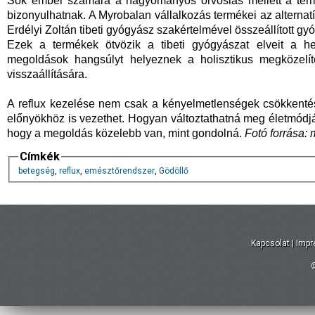
Sok ember számára a hagyományos orvoslás mellett a term
bizonyulhatnak. A Myrobalan vállalkozás termékei az alterna
Erdélyi Zoltán tibeti gyógyász szakértelmével összeállított g
Ezek a termékek ötvözik a tibeti gyógyászat elveit a he
megoldások hangsúlyt helyeznek a holisztikus megközelít
visszaállítására.
A reflux kezelése nem csak a kényelmetlenségek csökkenté
előnyökhöz is vezethet. Hogyan változtathatná meg életmódját
hogy a megoldás közelebb van, mint gondolná.
Fotó forrása:
Címkék
betegség
,
reflux
,
emésztőrendszer
,
Gödöllő
Kapcsolat
|
Imp
©