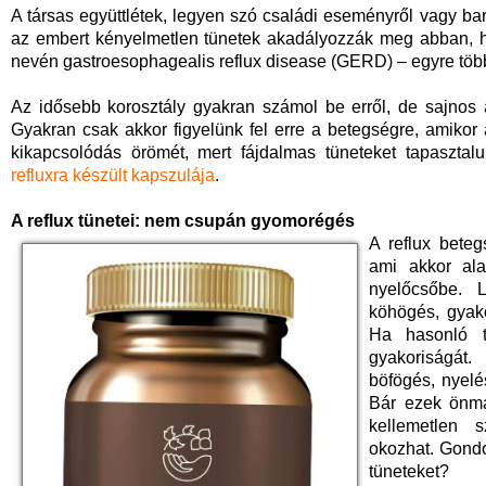
A társas együttlétek, legyen szó családi eseményről vagy bar
az embert kényelmetlen tünetek akadályozzák meg abban, ho
nevén gastroesophagealis reflux disease (GERD) – egyre tö
Az idősebb korosztály gyakran számol be erről, de sajnos a
Gyakran csak akkor figyelünk fel erre a betegségre, amikor
kikapcsolódás örömét, mert fájdalmas tüneteket tapasztal
refluxra készült kapszulája
.
A reflux tünetei: nem csupán gyomorégés
A reflux bete
ami akkor ala
nyelőcsőbe. L
köhögés, gyak
Ha hasonló tü
gyakoriságát
böfögés, nyel
Bár ezek önma
kellemetlen 
okozhat. Gondo
tüneteket?