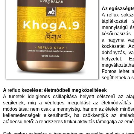
Az egészségte
A reflux soksz
táplálkozási
mennyiségű és
késői nasizás. 
a hagyma vagy
kockázatát. Az
dohányzás, va
helyzetet. 
megváltoztath
Fontos lehet 
segíthetnek a
A reflux kezelése: életmódbeli megközelítések
A tünetek ideiglenes csillapítása helyett célszerű az al
segítenek, míg a végleges megoldást az életmódváltás 
módosítása: nem csak a mennyiség, hanem az ételek minőség
kellemetlenségek elkerülhetők, ha csökkentjük az étel
alábecsülhető: a rendszeres fizikai aktivitás támogatja az emész