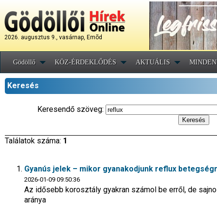
2026. augusztus 9., vasárnap, Emõd
Gödöllő
KÖZ-ÉRDEKLŐDÉS
AKTUÁLIS
MINDEN
Keresés
Keresendő szöveg:
Találatok száma:
1
Gyanús jelek – mikor gyanakodjunk reflux betegség
2026-01-09 09:50:36
Az idősebb korosztály gyakran számol be erről, de sajnos
aránya