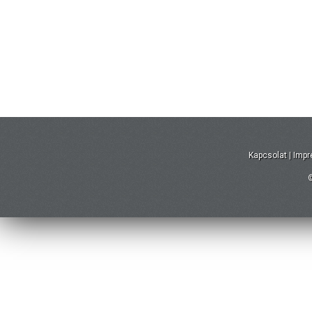
Kapcsolat
|
Imp
©