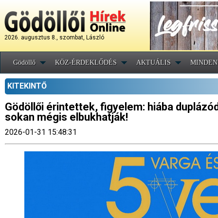
2026. augusztus 8., szombat, László
Gödöllő
KÖZ-ÉRDEKLŐDÉS
AKTUÁLIS
MINDEN
KITEKINTŐ
Gödöllői érintettek, figyelem: hiába dupláz
sokan mégis elbukhatják!
2026-01-31 15:48:31