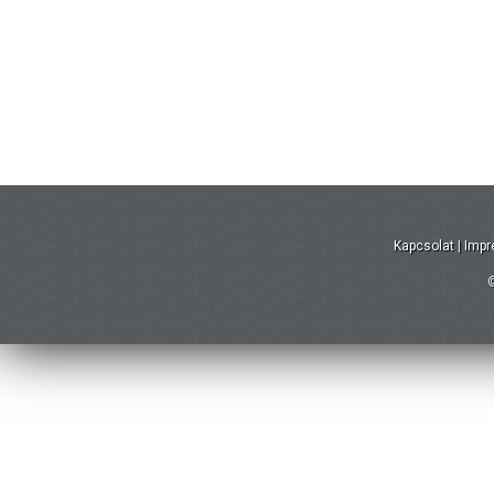
Kapcsolat
|
Imp
©