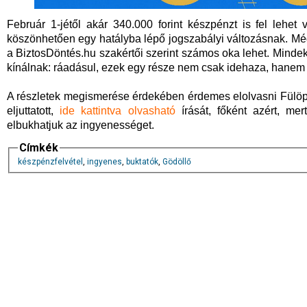
Február 1-jétől akár 340.000 forint készpénzt is fel lehe
köszönhetően egy hatályba lépő jogszabályi változásnak. Még
a BiztosDöntés.hu szakértői szerint számos oka lehet. Min
kínálnak: ráadásul, ezek egy része nem csak idehaza, hanem ak
A részletek megismerése érdekében érdemes elolvasni Fülöp 
eljuttatott,
ide kattintva olvashat
ó
írását, főként azért, me
elbukhatjuk az ingyenességet.
Címkék
készpénzfelvétel
,
ingyenes
,
buktatók
,
Gödöllő