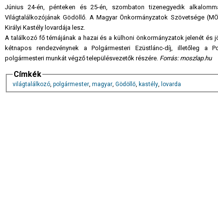
Június 24-én, pénteken és 25-én, szombaton tizenegyedik alkalomma
Világtalálkozójának Gödöllő. A Magyar Önkormányzatok Szövetsége (MÖ
Királyi Kastély lovardája lesz.
A találkozó fő témájának a hazai és a külhoni önkormányzatok jelenét és jöv
kétnapos rendezvénynek a Polgármesteri Ezüstlánc-díj, illetőleg a 
polgármesteri munkát végző településvezetők részére.
Forrás: moszlap.hu
Címkék
világtalálkozó
,
polgármester
,
magyar
,
Gödöllő
,
kastély
,
lovarda