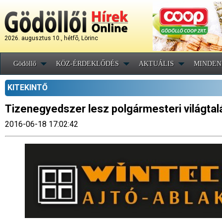
2026. augusztus 10., hétfõ, Lörinc
Gödöllő
KÖZ-ÉRDEKLŐDÉS
AKTUÁLIS
MINDEN
KITEKINTŐ
Tizenegyedszer lesz polgármesteri világtal
2016-06-18 17:02:42