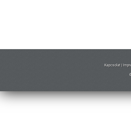
Kapcsolat
|
Imp
©