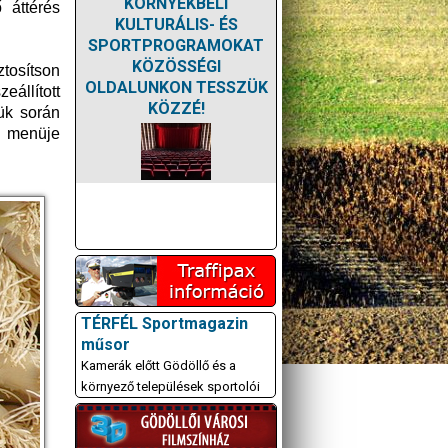
KÖRNYÉKBELI
 áttérés
KULTURÁLIS- ÉS
SPORTPROGRAMOKAT
KÖZÖSSÉGI
tosítson
OLDALUNKON TESSZÜK
állított
KÖZZÉ!
ük során
i menüje
TÉRFÉL Sportmagazin
műsor
Kamerák előtt Gödöllő és a
környező települések sportolói