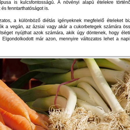
usa is kulcsfontosságú. A növényi alapú ételekre történő
és fenntarthatóságot is.
atos, a különböző diétás igényeknek megfelelő ételeket biz
ók a vegán, az ázsiai vagy akár a cukorbetegek számára össze
gítséget nyújthat azok számára, akik úgy döntenek, hogy élet
. Elgondolkodott már azon, mennyire változatos lehet a nap