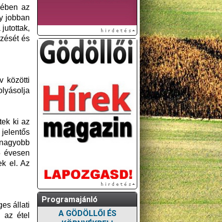
kében az
y jobban
jutottak,
zését és
 közötti
lyásolja
tek ki az
jelentős
 nagyobb
5 évesen
k el. Az
Programajánló
es állati
A GÖDÖLLŐI ÉS
 az étel