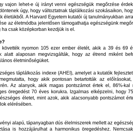
y vajon lehet-e új irányt venni egészségük megőrzése érde
öntenek úgy, hogy változtatnak táplálkozási szokásaikon, hog
 életükből. A Harvard Egyetem kutatói új tanulmányukban arra 
ztése az életmódba jelentősen támogathatja egészségünk megőr
g ha csak középkorban kezdjük is el.
re?
 követték nyomon 105 ezer ember életét, akik a 39 és 69 év
k alatt alaposan megvizsgálták, hogy az étrend miként befo
talános életminőségüket.
séges táplálkozás indexe (AHEI), amelyet a kutatók fejlesztet
egmutatta, hogy akik pontosan betartották az előírásokat, 
terén. Az alanyok, akik magas pontszámot értek el, 86%-kal
ges öregedést 70 éves korukra. Izgalmas elképzelni, hogy 7
észséges életet, mint azok, akik alacsonyabb pontszámot érte
lok elérésében.
ényi alapú, tápanyagban dús élelmiszerek mellett az egészség
sztása is hozzájárulhat a harmonikus öregedéshez. Nemcsak