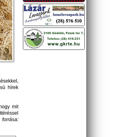
ésekkel,
sú hírek
 hogy mit
téréssel
forrása: