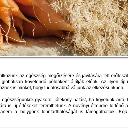
lkozunk az egészség megőrzésére és javítására tett erőfeszít
globálisan követendő példaként állítják elénk. Az ilyen típu
znek is minket, hogy tudatosabbá váljunk az étkezésünkben.
t egészségünkre gyakorol jótékony hatást, ha figyelünk arra,
 is új értékeket teremthetünk. A növényi étrendre történő át
, hanem a bolygónk fenntarthatóságát is támogathatjuk.
Kép 