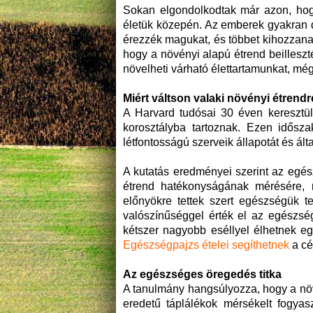
Sokan elgondolkodtak már azon, hog
életük közepén. Az emberek gyakran d
érezzék magukat, és többet kihozzanak
hogy a növényi alapú étrend beilles
növelheti várható élettartamunkat, mé
Miért váltson valaki növényi étrend
A Harvard tudósai 30 éven keresztül
korosztályba tartoznak. Ezen idősza
létfontosságú szerveik állapotát és ál
A kutatás eredményei szerint az egész
étrend hatékonyságának mérésére, m
előnyökre tettek szert egészségük 
valószínűséggel érték el az egészsé
kétszer nagyobb eséllyel élhetnek eg
Egészségpajzs ételei segíthetnek
a cé
Az egészséges öregedés titka
A tanulmány hangsúlyozza, hogy a növ
eredetű táplálékok mérsékelt fogya