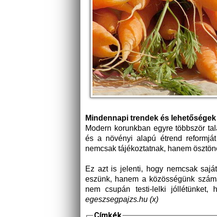
Mindennapi trendek és lehetőségek
Modern korunkban egyre többször talá
és a növényi alapú étrend reformját 
nemcsak tájékoztatnak, hanem ösztönö
Ez azt is jelenti, hogy nemcsak sajá
eszünk, hanem a közösségünk számára
nem csupán testi-lelki jóllétünket
egeszsegpajzs.hu (x)
Címkék