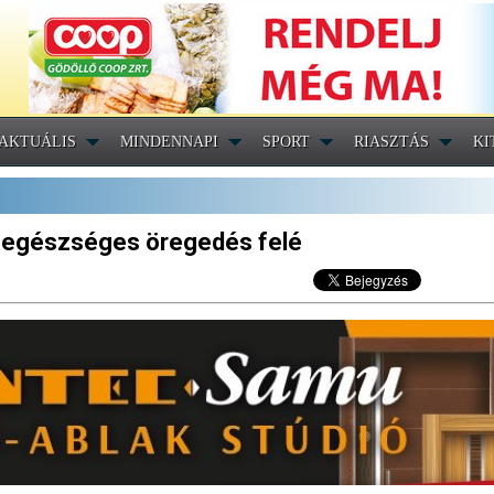
AKTUÁLIS
MINDENNAPI
SPORT
RIASZTÁS
KI
z egészséges öregedés felé