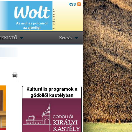
RSS
TEKINTŐ
Keresés
Kulturális programok a
gödöllői kastélyban