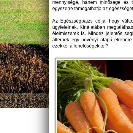
mennyisége, hanem minősége és típ
egyszerre támogathatja az egészséget 
Az Egészségpajzs célja, hogy változ
ügyfeleinek. Kínálatában megtalálhat
élelmiszerek is. Mindez jelentős se
áttérnek egy növényi alapú étrendre
ezekkel a lehetőségekkel?