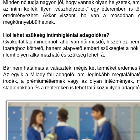
Minden nő tudja nagyon jól, hogy vannak olyan helyzetek, am
az intim kellék. Ilyen „vészhelyzetek” egy étteremben is t
eredményezhet. Akkor viszont, ha van a mosdóban e
megkönnyebbülhetnek.
Hol lehet szükség intimhigiéniai adagolókra?
Gyakorlatilag mindenhol, ahol van női mosdó, hiszen ez nem e
iparághoz köthető, hanem alapvető emberi szükséglet a nő
illemhelyen alkalmazható és szükség lehet rá.
Bár nem hatalmas a választék, mégis két terméket érdemes ki
Az egyik a Milady fali adagoló, ami leginkább megtalálhat
irodák, a prémiuméttermek vagy az olyan intézmények, mi
stadionokban és a reptereken is lehet találkozni ilyen adagol