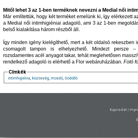
Mitől lehet 3 az 1-ben terméknek nevezni a Medial női inti
Már említettük, hogy két terméket emelünk ki, így elérkezett
a Medial női intimhigiéniai adagoló, ami 3 az 1-ben megoldá
belső kialakítása három részből áll.
Így minden igény kielégíthető, mert a két oldalsó rekeszben 
csomagolt tampon is elhelyezhető. Mindezt persze – ú
rozsdamentes acél anyagot takar, tehát meglehetősen masszív
rendelkező adagoló is elérhető a Flor webáruházában.
Fotó fo
Címkék
intimhigiénia
,
közösség
,
mosdó
,
Gödöllő
Kapcsolat
|
Imp
©