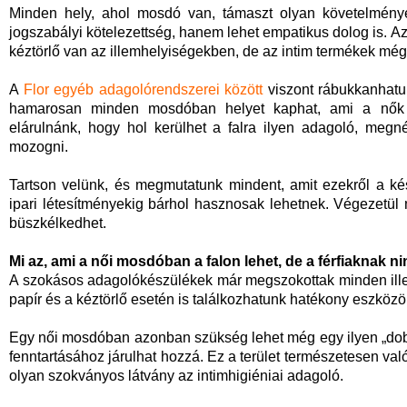
Minden hely, ahol mosdó van, támaszt olyan követelmén
jogszabályi kötelezettség, hanem lehet empatikus dolog is. 
kéztörlő van az illemhelyiségekben, de az intim termékek még
A
Flor egyéb adagolórendszerei között
viszont rábukkanhatu
hamarosan minden mosdóban helyet kaphat, ami a nők sz
elárulnánk, hogy hol kerülhet a falra ilyen adagoló, megné
mozogni.
Tartson velünk, és megmutatunk mindent, amit ezekről a ké
ipari létesítményekig bárhol hasznosak lehetnek. Végezetül 
büszkélkedhet.
Mi az, ami a női mosdóban a falon lehet, de a férfiaknak 
A szokásos adagolókészülékek már megszokottak minden il
papír és a kéztörlő esetén is találkozhatunk hatékony eszközö
Egy női mosdóban azonban szükség lehet még egy ilyen „dobo
fenntartásához járulhat hozzá. Ez a terület természetesen va
olyan szokványos látvány az intimhigiéniai adagoló.