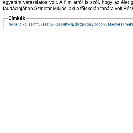
egyaránt varázslatos volt. A film arról is szól, hogy az élet
laudációjában Szinetár Miklós, aki a főiskolán tanára volt Pé
Címkék
Pécsi Ildikó
,
színművésznő
,
Kossuth-díj
,
díszpolgár
,
Gödöllő
,
Magyar Filmak