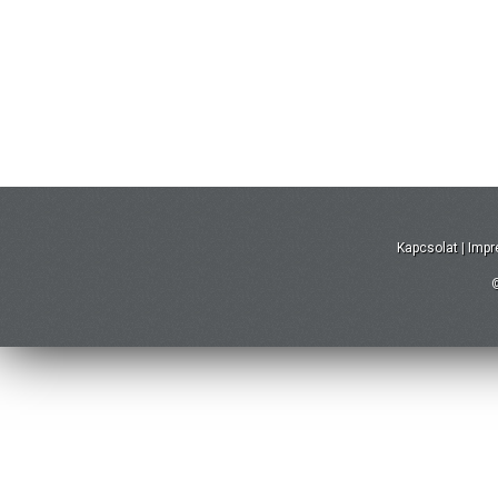
Kapcsolat
|
Imp
©