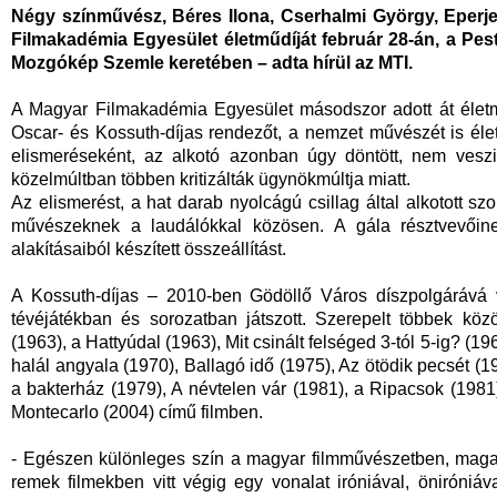
Négy színművész, Béres Ilona, Cserhalmi György, Eperjes
Filmakadémia Egyesület életműdíját február 28-án, a Pes
Mozgókép Szemle keretében – adta hírül az MTI.
A Magyar Filmakadémia Egyesület másodszor adott át életm
Oscar- és Kossuth-díjas rendezőt, a nemzet művészét is életm
elismeréseként, az alkotó azonban úgy döntött, nem veszi 
közelmúltban többen kritizálták ügynökmúltja miatt.
Az elismerést, a hat darab nyolcágú csillag által alkotott s
művészeknek a laudálókkal közösen. A gála résztvevőinek
alakításaiból készített összeállítást.
A Kossuth-díjas – 2010-ben Gödöllő Város díszpolgárává 
tévéjátékban és sorozatban játszott. Szerepelt többek kö
(1963), a Hattyúdal (1963), Mit csinált felséged 3-tól 5-ig? (
halál angyala (1970), Ballagó idő (1975), Az ötödik pecsét (19
a bakterház (1979), A névtelen vár (1981), a Ripacsok (1981)
Montecarlo (2004) című filmben.
- Egészen különleges szín a magyar filmművészetben, maga 
remek filmekben vitt végig egy vonalat iróniával, öniróniá