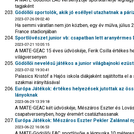
tagjaként
Gödöllői sportolók, akik jó eséllyel utazhatnak a pári
2023-07-26 09:02:40
Ha semmi váratlan nem jön közben, egy év múlva, július 2
France stadionjában
Sportlövészet junior vb: csapatban lett aranyérmes 
2023-07-21 10:05:15
A MATE-GEAC 15 éves üdvöskéje, Ferik Csilla értékes he
világversenyen
Gödöllői nevelésű játékos a junior világbajnoki ezüs
2023-07-02 19:30:41
Palasics Kristóf a Hajós iskola diákjaként sajátította el
szakmai irányításával
Európa Játékok: értékes helyezések jutottak az öss
lányoknak
2023-06-29 13:39:18
A MATE-GEAC két üdvöskéje, Mészáros Eszter és Lovás
csapatversenyben, hogy éremért csatázhassanak
Európa Játékok: Mészáros Eszter Pekler Zalánnal n
2023-06-22 16:06:53
A MATE-Gödöllői EAC sportlövője a légpuska 10 méter