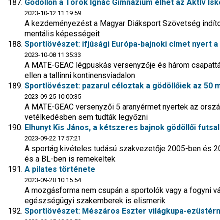
Gödöllőn a Török Ignác Gimnázium élhet az Aktív Is
2023-10-12 11:19:59
A kezdeményezést a Magyar Diáksport Szövetség indította
mentális képességeit
Sportlövészet: ifjúsági Európa-bajnoki címet nyert a g
2023-10-08 11:35:33
A MATE-GEAC légpuskás versenyzője és három csapattár
ellen a tallinni kontinensviadalon
Sportlövészet: pazarul céloztak a gödöllőiek az 5
2023-09-25 10:00:35
A MATE-GEAC versenyzői 5 aranyérmet nyertek az országo
vetélkedésben sem tudták legyőzni
Elhunyt Kis János, a kétszeres bajnok gödöllői futsa
2023-09-22 17:57:21
A sportág kivételes tudású szakvezetője 2005-ben és 2
és a BL-ben is remekeltek
A pilates története
2023-09-20 10:15:54
A mozgásforma nem csupán a sportolók vagy a fogyni vá
egészségügyi szakemberek is elismerik
Sportlövészet: Mészáros Eszter világkupa-ezüstérm