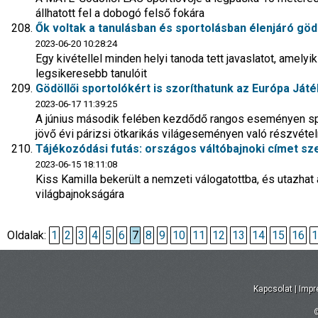
állhatott fel a dobogó felső fokára
Ők voltak a tanulásban és sportolásban élenjáró gödö
2023-06-20 10:28:24
Egy kivétellel minden helyi tanoda tett javaslatot, amely
legsikeresebb tanulóit
Gödöllői sportolókért is szoríthatunk az Európa Ját
2023-06-17 11:39:25
A június második felében kezdődő rangos eseményen spo
jövő évi párizsi ötkarikás világeseményen való részvétel
Tájékozódási futás: országos váltóbajnoki címet sze
2023-06-15 18:11:08
Kiss Kamilla bekerült a nemzeti válogatottba, és utazhat 
világbajnokságára
Oldalak:
1
2
3
4
5
6
7
8
9
10
11
12
13
14
15
16
1
Kapcsolat
|
Imp
©