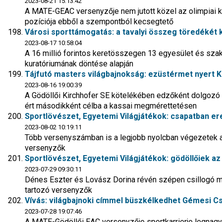
2023-08-21 15:13:42
A MATE-GEAC versenyzője nem jutott közel az olimpiai kv
pozíciója ebből a szempontból kecsegtető
Városi sporttámogatás: a tavalyi összeg töredékét 
2023-08-17 10:58:04
A 16 millió forintos keretösszegen 13 egyesület és sza
kuratóriumának döntése alapján
Tájfutó masters világbajnokság: ezüstérmet nyert K
2023-08-16 19:00:39
A Gödöllői Kirchhofer SE kötelékében edzőként dolgoz
ért másodikként célba a kassai megmérettetésen
Sportlövészet, Egyetemi Világjátékok: csapatban e
2023-08-02 10:19:11
Több versenyszámban is a legjobb nyolcban végezetek a
versenyzők
Sportlövészet, Egyetemi Világjátékok: gödöllőiek 
2023-07-29 09:30:11
Dénes Eszter és Lovász Dorina révén szépen csillogó 
tartozó versenyzők
Vívás: világbajnoki címmel büszkélkedhet Gémesi C
2023-07-28 19:07:46
A MATE-Gödöllői EAC versenyzője sportkarrierje legnagyo