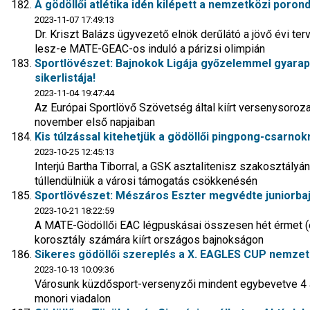
A gödöllői atlétika idén kilépett a nemzetközi poron
2023-11-07 17:49:13
Dr. Kriszt Balázs ügyvezető elnök derűlátó a jövő évi ter
lesz-e MATE-GEAC-os induló a párizsi olimpián
Sportlövészet: Bajnokok Ligája győzelemmel gyarapo
sikerlistája!
2023-11-04 19:47:44
Az Európai Sportlövő Szövetség által kiírt versenysoroz
november első napjaiban
Kis túlzással kitehetjük a gödöllői pingpong-csarnok
2023-10-25 12:45:13
Interjú Bartha Tiborral, a GSK asztalitenisz szakosztályán
túllendülniük a városi támogatás csökkenésén
Sportlövészet: Mészáros Eszter megvédte juniorbaj
2023-10-21 18:22:59
A MATE-Gödöllői EAC légpuskásai összesen hét érmet (e
korosztály számára kiírt országos bajnokságon
Sikeres gödöllői szereplés a X. EAGLES CUP nemze
2023-10-13 10:09:36
Városunk küzdősport-versenyzői mindent egybevetve 4 a
monori viadalon