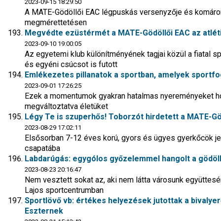
2023-09-15 18:29:50
A MATE-Gödöllői EAC légpuskás versenyzője és komáromi
megmérettetésen
Megvédte ezüstérmét a MATE-Gödöllői EAC az atlét
2023-09-10 19:00:05
Az egyetemi klub különítményének tagjai közül a fiatal sp
és egyéni csúcsot is futott
Emlékezetes pillanatok a sportban, amelyek sportf
2023-09-01 17:26:25
Ezek a momentumok gyakran hatalmas nyereményeket h
megváltoztatva életüket
Légy Te is szuperhős! Toborzót hirdetett a MATE-Gö
2023-08-29 17:02:11
Elsősorban 7-12 éves korú, gyors és ügyes gyerkőcök jele
csapatába
Labdarúgás: egygólos győzelemmel hangolt a gödöl
2023-08-23 20:16:47
Nem vesztett sokat az, aki nem látta városunk együttesé
Lajos sportcentrumban
Sportlövő vb: értékes helyezések jutottak a bivaly
Eszternek