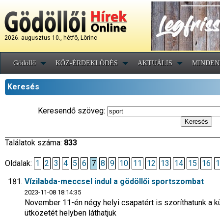
2026. augusztus 10., hétfõ, Lörinc
Gödöllő
KÖZ-ÉRDEKLŐDÉS
AKTUÁLIS
MINDEN
Keresés
Keresendő szöveg:
Találatok száma:
833
Oldalak:
1
2
3
4
5
6
7
8
9
10
11
12
13
14
15
16
1
Vízilabda-meccsel indul a gödöllői sportszombat
2023-11-08 18:14:35
November 11-én négy helyi csapatért is szoríthatunk a 
ütközetét helyben láthatjuk