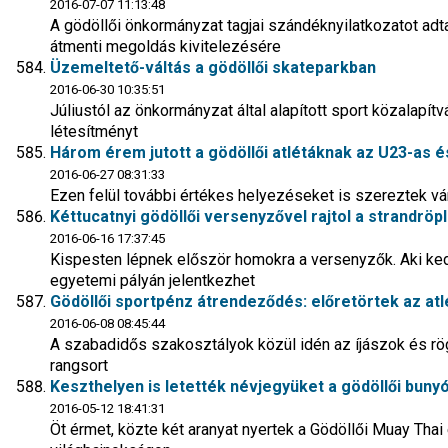
2016-07-07 11:13:48
A gödöllői önkormányzat tagjai szándéknyilatkozatot adta
átmenti megoldás kivitelezésére
Üzemeltető-váltás a gödöllői skateparkban
2016-06-30 10:35:51
Júliustól az önkormányzat által alapított sport közalapít
létesítményt
Három érem jutott a gödöllői atlétáknak az U23-as és
2016-06-27 08:31:33
Ezen felül további értékes helyezéseket is szereztek vá
Kéttucatnyi gödöllői versenyzővel rajtol a strandrö
2016-06-16 17:37:45
Kispesten lépnek először homokra a versenyzők. Aki kedv
egyetemi pályán jelentkezhet
Gödöllői sportpénz átrendeződés: előretörtek az atl
2016-06-08 08:45:44
A szabadidős szakosztályok közül idén az íjászok és r
rangsort
Keszthelyen is letették névjegyüket a gödöllői buny
2016-05-12 18:41:31
Öt érmet, közte két aranyat nyertek a Gödöllői Muay Tha