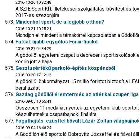
2016-10-26 10:32:48
A SZIE Sport Kft. illetékesei szolgáltatás-bővítést és to
2017-es szezonjára
Mindenhol sport, de a legjobb otthon?
2016-10-21 10:25:21
Mondjon el mindent a témakörrel kapcsolatban a Gödöllőn 
Futsal: újabb egygólos Főnix-fiaskó
2016-09-27 04:34:29
A gödöllői egyetemi csapat a debreceni sportiskolások e
későn jött a hajrá
Gesztusértékű parkoló-építés közpénzből
2016-09-20 17:12:12
A gödöllői önkormányzat 15 millió forintot biztosít a LE
beruházást
Gazdag gödöllői éremtermés az atlétikai szuper lig
2016-09-05 10:55:41
Összesen 11 medáliát nyertek az egyetemi klub sportoló
készülhetnek a csapatbajnoki fináléra
Fogathajtás: ezüsttel bővült Lázár Zoltán világbajno
2016-09-04 16:46:24
A Gödöllőn élő sportoló Dobrovitz Józseffel és fiával ál