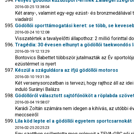
Fényes gödöllői küzdősport-érmek Zalaegerszegről
2016-03-25 13:38:04
Két arany-, valamint egy-egy ezüst- és bronzmedáliával 
viadalról
Gödöllői sporttámogatási keret: se több, se kevese
2016-03-24 10:12:08
Visszatértek a tavalyelőtti állapothoz: 2 millió forinttal 
Tragédia: 30 évesen elhunyt a gödöllői taekwondós 
2016-03-19 12:13:29
Bontovics Babettet többször jutalmazták az Év sportolój
ezüstérmet is nyert
Készül a száguldásra az ifjú gödöllői motoros
2016-03-10 19:31:36
Két versenysorozatban is tervezi, hogy rajthoz áll az i
induló Surányi Balázs
Gödöllőről választott sajtófőnököt a röplabda szöve
2016-03-04 19:58:07
Karádi Zoltán számára nem idegen a kihívás, az utóbbi é
meccseiről
Lila köd lepte el a gödöllői egyetem sportcsarnokát
2016-02-25 20:25:23
Egy szettben csillantotta meg erényeit a TEVA-GRC női 