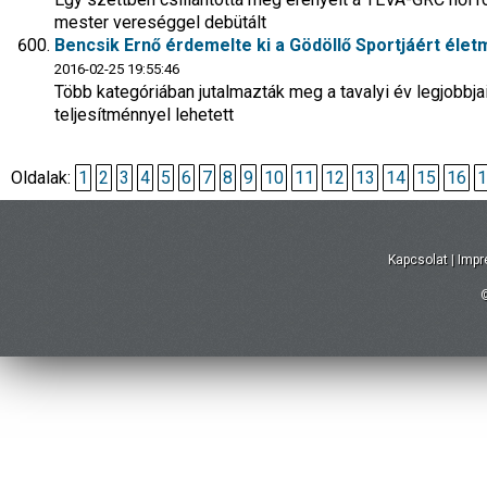
mester vereséggel debütált
Bencsik Ernő érdemelte ki a Gödöllő Sportjáért életm
2016-02-25 19:55:46
Több kategóriában jutalmazták meg a tavalyi év legjobbja
teljesítménnyel lehetett
Oldalak:
1
2
3
4
5
6
7
8
9
10
11
12
13
14
15
16
1
Kapcsolat
|
Imp
©