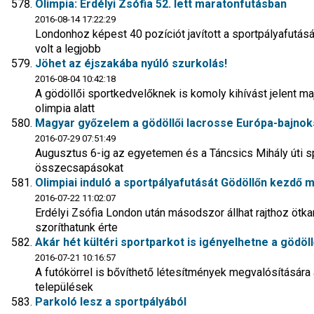
Olimpia: Erdélyi Zsófia 52. lett maratonfutásban
2016-08-14 17:22:29
Londonhoz képest 40 pozíciót javított a sportpályafutás
volt a legjobb
Jöhet az éjszakába nyúló szurkolás!
2016-08-04 10:42:18
A gödöllői sportkedvelőknek is komoly kihívást jelent ma
olimpia alatt
Magyar győzelem a gödöllői lacrosse Európa-bajnok
2016-07-29 07:51:49
Augusztus 6-ig az egyetemen és a Táncsics Mihály úti 
összecsapásokat
Olimpiai induló a sportpályafutását Gödöllőn kezdő 
2016-07-22 11:02:07
Erdélyi Zsófia London után másodszor állhat rajthoz ötk
szoríthatunk érte
Akár hét kültéri sportparkot is igényelhetne a gödö
2016-07-21 10:16:57
A futókörrel is bővíthető létesítmények megvalósítására
települések
Parkoló lesz a sportpályából