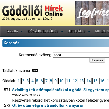
2026. augusztus 8., szombat, László
Gödöllő
KÖZ-ÉRDEKLŐDÉS
AKTUÁLIS
MINDEN
Keresés
Keresendő szöveg:
Találatok száma:
833
Oldalak:
1
2
3
4
5
6
7
8
9
10
11
12
13
14
15
16
1
Színültig telt atlétapalántákkal a gödöllői egyetem 
2016-12-05 09:30:29
Részvételi rekord: két korosztályban közel félezer gyer
Öt év után végre strandoltunk a nyáron!