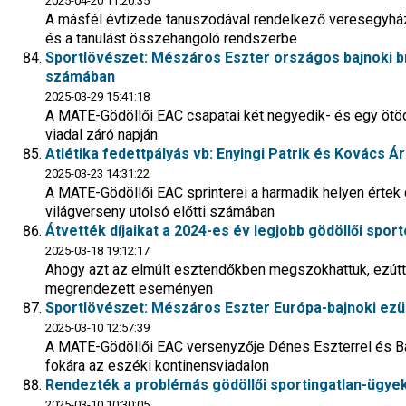
2025-04-20 11:20:35
A másfél évtizede tanuszodával rendelkező veresegyház
és a tanulást összehangoló rendszerbe
Sportlövészet: Mészáros Eszter országos bajnoki 
számában
2025-03-29 15:41:18
A MATE-Gödöllői EAC csapatai két negyedik- és egy ötöd
viadal záró napján
Atlétika fedettpályás vb: Enyingi Patrik és Kovács 
2025-03-23 14:31:22
A MATE-Gödöllői EAC sprinterei a harmadik helyen értek c
világverseny utolsó előtti számában
Átvették díjaikat a 2024-es év legjobb gödöllői sport
2025-03-18 19:12:17
Ahogy azt az elmúlt esztendőkben megszokhattuk, ezút
megrendezett eseményen
Sportlövészet: Mészáros Eszter Európa-bajnoki ez
2025-03-10 12:57:39
A MATE-Gödöllői EAC versenyzője Dénes Eszterrel és Baj
fokára az eszéki kontinensviadalon
Rendezték a problémás gödöllői sportingatlan-ügye
2025-03-10 10:30:05