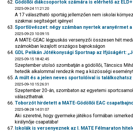
Gödöllői diákcsoportok számára is elérhető az ÉLD
2025-09-24 11:21:20
A 17 választható sportág jellemzően nem iskolai környez
szakmai segítséget igényel
Sportlövészet: négy számban nyertek aranyérmet a g
2025-09-23 10:09:15
A MATE-GEAC légpuskás versenyzői összesen hét medálla
számokban lezajlott országos bajnokságon
GDL Pelikán Jótékonysági Sportnap az Ifjúságért: „Jó
2025-09-15 18:42:45
Szeptember utolsó szombatján a gödöllői, Táncsics Mih
hetedik alkalommal rendezik meg a közösségi esemény
A múlt és a jelen neves sportolóival is találkozhats
2025-09-10 15:26:31
Szeptember 20-án, szombaton az egyetemi sportcsarnok el
választhatnak
Toborzót hirdetett a MATE-Gödöllői EAC csapatbajno
2025-08-28 14:01:07
Aki szeretné, hogy gyermeke játékos formában ismerkedj
királynője csapatába!
Iskolák is versenyeznek az I. MATE Félmaraton hiteles