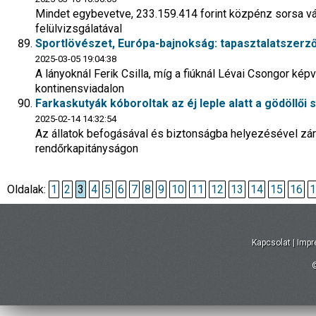
Mindet egybevetve, 233.159.414 forint közpénz sorsa vál
felülvizsgálatával
Sportlövészet, Európa-bajnokság: tapasztalatszerző 
2025-03-05 19:04:38
A lányoknál Ferik Csilla, míg a fiúknál Lévai Csongor k
kontinensviadalon
Farkaskutyák kóboroltak az éj leple alatt a gödöllő
2025-02-14 14:32:54
Az állatok befogásával és biztonságba helyezésével zárul
rendőrkapitányságon
Oldalak:
1
2
3
4
5
6
7
8
9
10
11
12
13
14
15
16
1
Kapcsolat
|
Imp
©