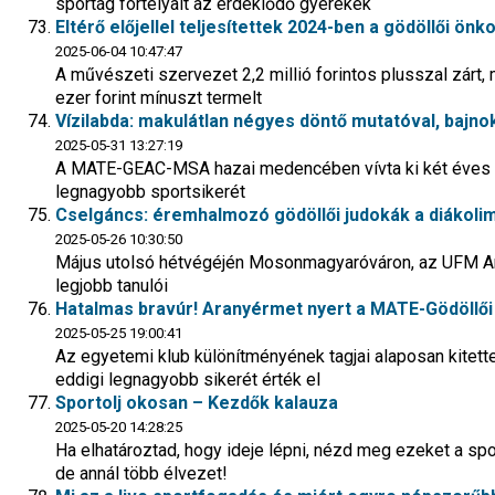
sportág fortélyait az érdeklődő gyerekek
Eltérő előjellel teljesítettek 2024-ben a gödöllői ön
2025-06-04 10:47:47
A művészeti szervezet 2,2 millió forintos plusszal zárt, 
ezer forint mínuszt termelt
Vízilabda: makulátlan négyes döntő mutatóval, bajnok
2025-05-31 13:27:19
A MATE-GEAC-MSA hazai medencében vívta ki két éves mú
legnagyobb sportsikerét
Cselgáncs: éremhalmozó gödöllői judokák a diákoli
2025-05-26 10:30:50
Május utolsó hétvégéjén Mosonmagyaróváron, az UFM A
legjobb tanulói
Hatalmas bravúr! Aranyérmet nyert a MATE-Gödöllői 
2025-05-25 19:00:41
Az egyetemi klub különítményének tagjai alaposan kitett
eddigi legnagyobb sikerét érték el
Sportolj okosan – Kezdők kalauza
2025-05-20 14:28:25
Ha elhatároztad, hogy ideje lépni, nézd meg ezeket a sp
de annál több élvezet!