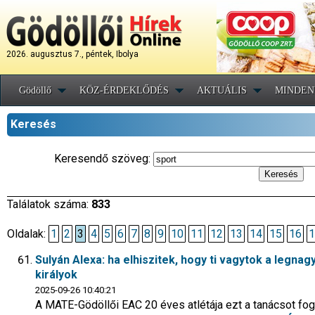
2026. augusztus 7., péntek, Ibolya
Gödöllő
KÖZ-ÉRDEKLŐDÉS
AKTUÁLIS
MINDEN
Keresés
Keresendő szöveg:
Találatok száma:
833
Oldalak:
1
2
3
4
5
6
7
8
9
10
11
12
13
14
15
16
1
Sulyán Alexa: ha elhiszitek, hogy ti vagytok a legnag
királyok
2025-09-26 10:40:21
A MATE-Gödöllői EAC 20 éves atlétája ezt a tanácsot fo