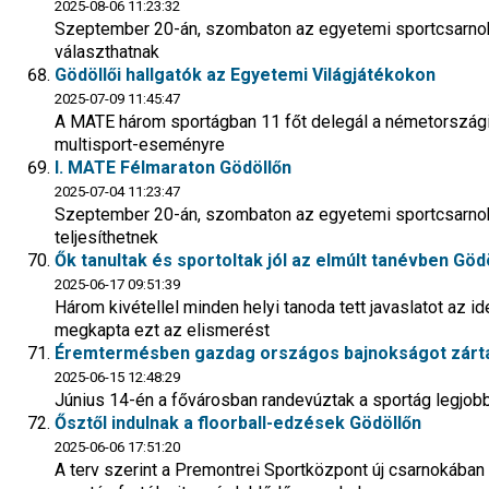
2025-08-06 11:23:32
Szeptember 20-án, szombaton az egyetemi sportcsarnok el
választhatnak
Gödöllői hallgatók az Egyetemi Világjátékokon
2025-07-09 11:45:47
A MATE három sportágban 11 főt delegál a németországi R
multisport-eseményre
I. MATE Félmaraton Gödöllőn
2025-07-04 11:23:47
Szeptember 20-án, szombaton az egyetemi sportcsarnok el
teljesíthetnek
Ők tanultak és sportoltak jól az elmúlt tanévben Göd
2025-06-17 09:51:39
Három kivétellel minden helyi tanoda tett javaslatot az ide
megkapta ezt az elismerést
Éremtermésben gazdag országos bajnokságot zártak
2025-06-15 12:48:29
Június 14-én a fővárosban randevúztak a sportág legjobb
Ősztől indulnak a floorball-edzések Gödöllőn
2025-06-06 17:51:20
A terv szerint a Premontrei Sportközpont új csarnokában 