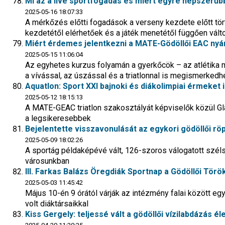
Mi az a live sportfogadás és miért egyre népszerűb
2025-05-16 18:07:33
A mérkőzés előtti fogadások a verseny kezdete előtt tö
kezdetétől elérhetőek és a játék menetétől függően vált
Miért érdemes jelentkezni a MATE-Gödöllői EAC nyá
2025-05-15 11:06:04
Az egyhetes kurzus folyamán a gyerkőcök – az atlétika me
a vívással, az úszással és a triatlonnal is megismerkedh
Aquatlon: Sport XXI bajnoki és diákolimpiai érmeket 
2025-05-12 18:15:13
A MATE-GEAC triatlon szakosztályát képviselők közül Gl
a legsikeresebbek
Bejelentette visszavonulását az egykori gödöllői r
2025-05-09 18:02:26
A sportág példaképévé vált, 126-szoros válogatott szél
városunkban
III. Farkas Balázs Öregdiák Sportnap a Gödöllői Tör
2025-05-03 11:45:42
Május 10-én 9 órától várják az intézmény falai között eg
volt diáktársaikkal
Kiss Gergely: teljessé vált a gödöllői vízilabdázás 