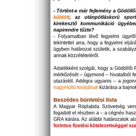
- Történt-e már fejlemény a Gödöllői
küldött
, az utánpótláskorú sport
kirekesztő kommunikáció ügyében
napirendre tűzte?
- Folyamatban lévő fegyelmi ügyrő
tekintettel arra, hogy a fegyelmi el
ügyben határozat születik, a szabá
annak közzétételéről.
Adalékként szolgál, hogy a Gödöllői 
mérkőzését – úgymond – hivatalból fe
utazástól. Addigra ugyanis – a jogor
nagymúltú klubjának
kizárása a bajn
Beszédes büntetési lista
A Magyar Röplabda Szövetség verse
fogadott el részben a – a cégnév haszn
GRA kárára. Az alábbi határozatok a
forintos fizetési kötelezettséggel s