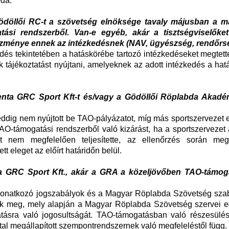
oda.
ödöllői RC-t a szövetség elnöksége tavaly májusban a m
ási rendszerből. Van-e egyéb, akár a tisztségviselőket
kezménye ennek az intézkedésnek (NAV, ügyészség, rendőrs
és tekintetében a hatáskörébe tartozó intézkedéseket megtett
k tájékoztatást nyújtani, amelyeknek az adott intézkedés a ha
enta GRC Sport Kft-t és/vagy a Gödöllői Röplabda Akadém
eddig nem nyújtott be TAO-pályázatot, míg más sportszervezet
TAO-támogatási rendszerből való kizárást, ha a sportszervezet
ét nem megfelelően teljesítette, az ellenőrzés során megál
t eleget az előírt határidőn belül.
nta GRC Sport Kft., akár a GRA a közeljövőben TAO-támo
vonatkozó jogszabályok és a Magyar Röplabda Szövetség szab
nak meg, mely alapján a Magyar Röplabda Szövetség szervei e
atásra való jogosultságát. TAO-támogatásban való részesülés
által megállapított szempontrendszernek való megfeleléstől függ.