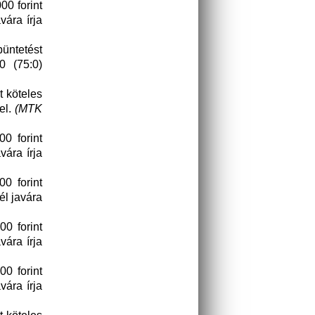
00 forint
vára írja
büntetést
0 (75:0)
t köteles
el.
(MTK
0 forint
vára írja
0 forint
él javára
0 forint
vára írja
0 forint
vára írja