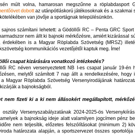
ésén múlt volna, hamarosan megszűnne a röplabdasport G
entőövet dobott
az utánpótláskorú játékosoknak és a szakmai 
 kötelékében van jövője a sportágnak településünkön.
 sajnos számítani lehetett: a Gödöllői RC – Penta GRC Sport K
armadszor nem állt ki bajnoki mérkőzésre, amiért kizárással sú
ása érdekében is a Magyar Röplabda Szövetség (MRSZ) illet
zakszövetség kommunikációs vezetőjétől kaptuk meg. Íme!
öllői csapat kizárására vonatkozó intézkedés?
llői RC néven versenyeztetett NB I-es csapat január 19-én 
zésen, melytől számított 7 nap állt a rendelkezésére, hogy i
gy a Magyar Röplabda Szövetség Versenyirodájának határozata
 kizárják a bajnokságból.
et nem fizeti ki a ki nem állásokért megállapított, mérkőz
. osztály Versenyszabályzatának 2024-2025-ös Versenykiírás
, amelyek a bajnokság ideje alatt valamilyen jogcímen pénz be
időre nem teljesítik, előzetes felszólításokat (minimum 2) k
oda határozata alapján, a sportszervezet összes sportolója