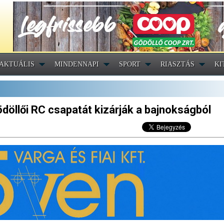
AKTUÁLIS
MINDENNAPI
SPORT
RIASZTÁS
KI
döllői RC csapatát kizárják a bajnokságból