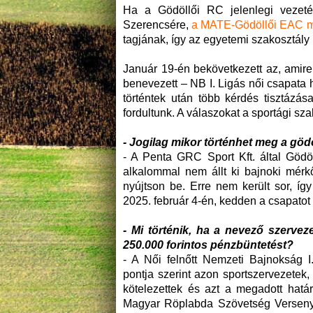
Ha a Gödöllői RC jelenlegi vezet
Szerencsére,
a MATE-Gödöllői EAC m
tagjának, így az egyetemi szakosztály
Január 19-én bekövetkezett az, amire
benevezett – NB I. Ligás női csapata h
történtek után több kérdés tisztáz
fordultunk. A válaszokat a sportági s
- Jogilag mikor történhet meg a göd
- A Penta GRC Sport Kft. által Gödö
alkalommal nem állt ki bajnoki mérkő
nyújtson be. Erre nem került sor, í
2025. február 4-én, kedden a csapatot
- Mi történik, ha a nevező szervez
250.000 forintos pénzbüntetést?
- A Női felnőtt Nemzeti Bajnokság I
pontja szerint azon sportszervezetek
kötelezettek és azt a megadott határ
Magyar Röplabda Szövetség Versenyir