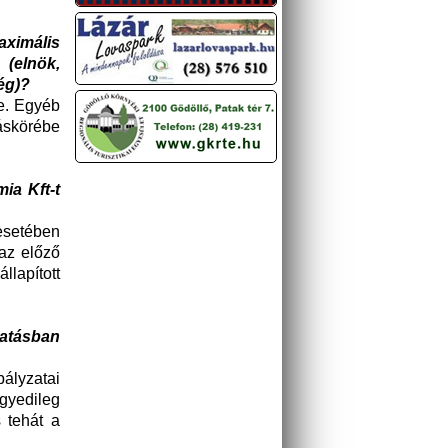
aximális
 (elnök,
ég)?
e. Egyéb
táskörébe
ia Kft-t
 esetében
 az előző
lapított
gatásban
ályzatai
gyedileg
 tehát a