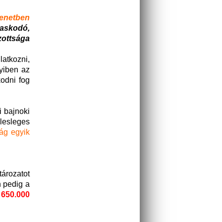
enetben
askodó,
ottsága
atkozni,
yiben az
odni fog
i bajnoki
lesleges
tág egyik
ározatot
n pedig a
650.000