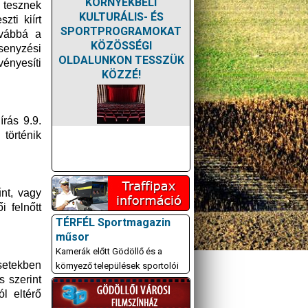
KÖRNYÉKBELI
 tesznek
KULTURÁLIS- ÉS
zti kiírt
SPORTPROGRAMOKAT
ovábbá a
KÖZÖSSÉGI
senyzési
OLDALUNKON TESSZÜK
vényesíti
KÖZZÉ!
rás 9.9.
történik
űnt, vagy
 felnőtt
TÉRFÉL Sportmagazin
műsor
Kamerák előtt Gödöllő és a
esetekben
környező települések sportolói
 szerint
l eltérő