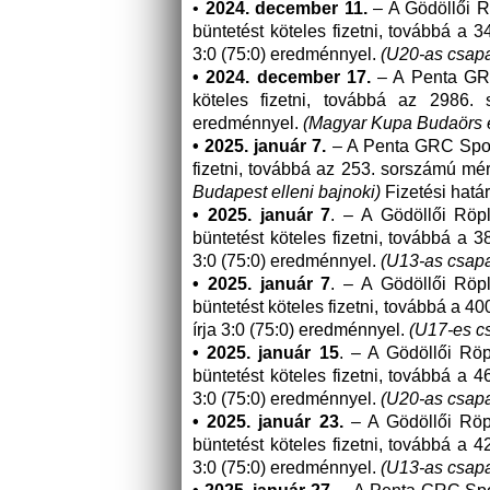
•
2024. december 11.
– A Gödöllői Rö
büntetést köteles fizetni, továbbá a
3:0 (75:0) eredménnyel.
(U20-as csapa
• 2024. december 17.
– A Penta GRC 
köteles fizetni, továbbá az 2986.
eredménnyel.
(Magyar Kupa Budaörs e
• 2025. január 7.
– A Penta GRC Sport 
fizetni, továbbá az 253. sorszámú mér
Budapest elleni bajnoki)
Fizetési határ
• 2025. január 7
. – A Gödöllői Röpl
büntetést köteles fizetni, továbbá a
3:0 (75:0) eredménnyel.
(U13-as csapa
• 2025. január 7
. – A Gödöllői Röpl
büntetést köteles fizetni, továbbá a 
írja 3:0 (75:0) eredménnyel.
(U17-es c
• 2025. január 15
. – A Gödöllői Röp
büntetést köteles fizetni, továbbá a
3:0 (75:0) eredménnyel.
(U20-as csapa
• 2025. január 23.
– A Gödöllői Röpl
büntetést köteles fizetni, továbbá a
3:0 (75:0) eredménnyel.
(U13-as csapa