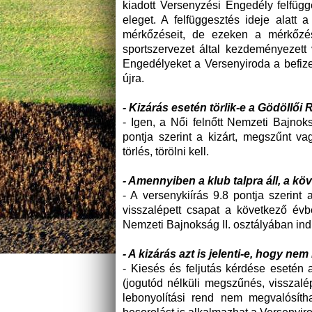
kiadott Versenyzési Engedély felfüg
eleget. A felfüggesztés ideje alatt 
mérkőzéseit, de ezeken a mérkőzés
sportszervezet által kezdeményezett 
Engedélyeket a Versenyiroda a befizet
újra.
- Kizárás esetén törlik-e a Gödöllői
- Igen, a Női felnőtt Nemzeti Bajnok
pontja szerint a kizárt, megszűnt v
törlés, törölni kell.
- Amennyiben a klub talpra áll, a k
- A versenykiírás 9.8 pontja szerint
visszalépett csapat a következő év
Nemzeti Bajnokság II. osztályában ind
- A kizárás azt is jelenti-e, hogy ne
- Kiesés és feljutás kérdése esetén 
(jogutód nélküli megszűnés, visszalé
lebonyolítási rend nem megvalósíth