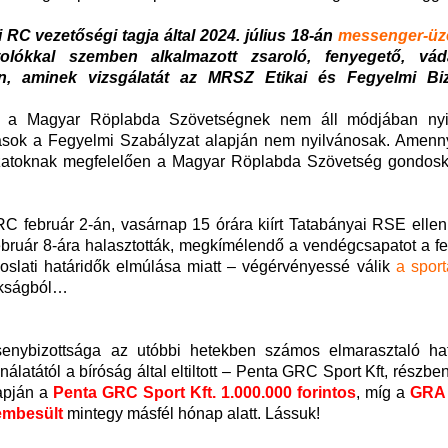
 RC vezetőségi tagja által 2024. július 18-án
messenger-üz
olókkal szemben alkalmazott zsaroló, fenyegető, vád
, aminek vizsgálatát az MRSZ Etikai és Fegyelmi Biz
l a Magyar Röplabda Szövetségnek nem áll módjában nyil
járások a Fegyelmi Szabályzat alapján nem nyilvánosak. Amenn
lyzatoknak megfelelően a Magyar Röplabda Szövetség gondosk
RC február 2-án, vasárnap 15 órára kiírt Tatabányai RSE ellen
bruár 8-ára halasztották, megkímélendő a vendégcsapatot a fe
voslati határidők elmúlása miatt – végérvényessé válik
a spor
okságból…
nybizottsága az utóbbi hetekben számos elmarasztaló hat
álatától a bíróság által eltiltott – Penta GRC Sport Kft, részbe
lapján a
Penta GRC Sport Kft. 1.000.000 forintos
, míg a
GRA 
zembesült
mintegy másfél hónap alatt. Lássuk!