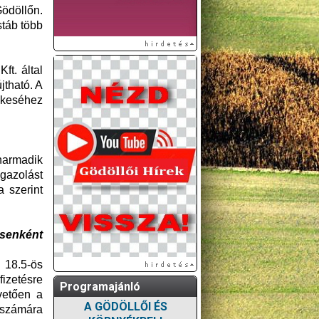
ödöllőn.
stáb több
ft. által
jtható. A
ékeséhez
harmadik
gazolást
 szerint
ésenként
 18.5-ös
fizetésre
Programajánló
övetően a
A GÖDÖLLŐI ÉS
 számára