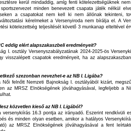
gesztésre kerül mindaddig, amíg fenti kötelezettségüknek nem
a sportszervezet minden benevezett csapata játék nélkül elves
eken a csapatokat nem kell ki nem állónak tekinteni, t
változtatási kérelmeket a Versenyiroda nem bírálja el. A Ver
ési kötelezettség teljesítését követő 3 munkanap elteltével ér
 RC eddig elért alapszakaszbeli eredményeit?
ság I. osztály Versenyszabályzatának 2024-2025-ös Versenykií
agy visszalépett csapatok eredményeit, ha az alapszakaszban 
övetkező szezonban nevezhet-e az NB I. Ligába?
 a Női felnőtt Nemzeti Bajnokság I. osztályából kizárt, megsz
ben az MRSZ Elnökségének jóváhagyásával, legfeljebb a Női
ulhat.
m lesz közvetlen kieső az NB I. Ligából?
a versenykiírás 16.3 pontja az irányadó. Eszerint rendkívüli 
pés és minden olyan esetben, amikor a hatályos Versenykiírás
ató) az MRSZ Elnökségének jóváhagyásával a fent leírtaktó