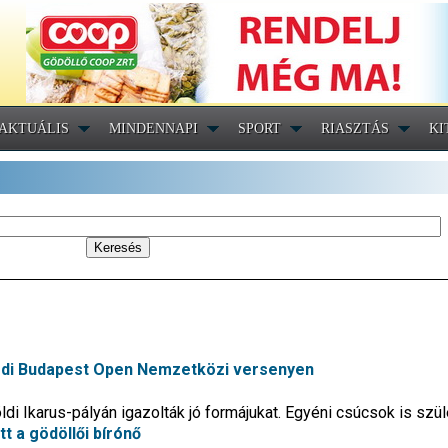
AKTUÁLIS
MINDENNAPI
SPORT
RIASZTÁS
KI
ösdi Budapest Open Nemzetközi versenyen
ldi Ikarus-pályán igazolták jó formájukat. Egyéni csúcsok is szül
t a gödöllői bírónő