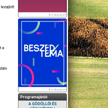
lezajlott
t a
utáni
Programajánló
A GÖDÖLLŐI ÉS