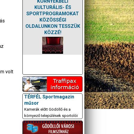
KÖRNYÉKBELI
KULTURÁLIS- ÉS
SPORTPROGRAMOKAT
KÖZÖSSÉGI
yás
OLDALUNKON TESSZÜK
KÖZZÉ!
az
em volt
TÉRFÉL Sportmagazin
műsor
Kamerák előtt Gödöllő és a
környező települések sportolói