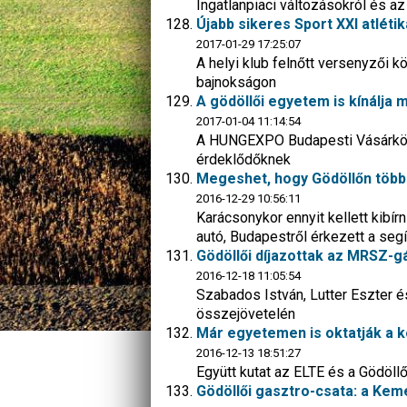
Ingatlanpiaci változásokról és az 
Újabb sikeres Sport XXI atléti
2017-01-29 17:25:07
A helyi klub felnőtt versenyzői k
bajnokságon
A gödöllői egyetem is kínálja 
2017-01-04 11:14:54
A HUNGEXPO Budapesti Vásárközpo
érdeklődőknek
Megeshet, hogy Gödöllőn több 
2016-12-29 10:56:11
Karácsonykor ennyit kellett kibír
autó, Budapestről érkezett a seg
Gödöllői díjazottak az MRSZ-g
2016-12-18 11:05:54
Szabados István, Lutter Eszter 
összejövetelén
Már egyetemen is oktatják a k
2016-12-13 18:51:27
Együtt kutat az ELTE és a Gödöllő
Gödöllői gasztro-csata: a Kem