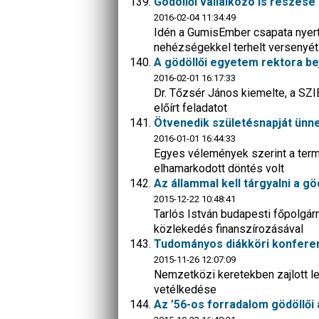
Gödöllői vállalkozó is részes
2016-02-04 11:34:49
Idén a GumisEmber csapata nyert
nehézségekkel terhelt versenyét
A gödöllői egyetem rektora bej
2016-02-01 16:17:33
Dr. Tőzsér János kiemelte, a SZIE
előírt feladatot
Ötvenedik születésnapját ünnep
2016-01-01 16:44:33
Egyes vélemények szerint a term
elhamarkodott döntés volt
Az állammal kell tárgyalni a gö
2015-12-22 10:48:41
Tarlós István budapesti főpolgár
közlekedés finanszírozásával
Tudományos diákköri konferen
2015-11-26 12:07:09
Nemzetközi keretekben zajlott le
vetélkedése
Az ’56-os forradalom gödöllői 