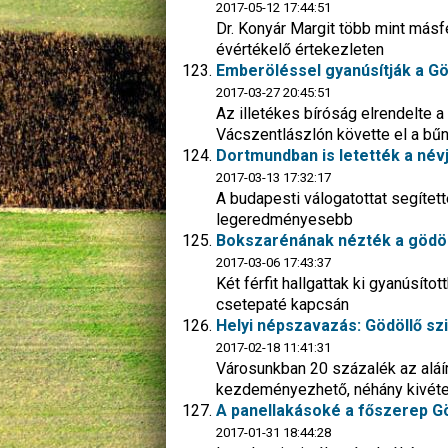
2017-05-12 17:44:51
Dr. Konyár Margit több mint másf
évértékelő értekezleten
Emberöléssel gyanúsítják a Gö
2017-03-27 20:45:51
Az illetékes bíróság elrendelte a
Vácszentlászlón követte el a b
Dortmundban is letették a névj
2017-03-13 17:32:17
A budapesti válogatottat segített
legeredményesebb
Bokszarénának nézték a gödöll
2017-03-06 17:43:37
Két férfit hallgattak ki gyanúsít
csetepaté kapcsán
Helyi népszavazás: Gödöllő sz
2017-02-18 11:41:31
Városunkban 20 százalék az aláír
kezdeményezhető, néhány kivéte
A panellakásoké a főszerep Gö
2017-01-31 18:44:28