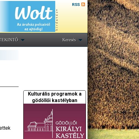
RSS
TEKINTŐ
Keresés
Kulturális programok a
gödöllői kastélyban
ettek