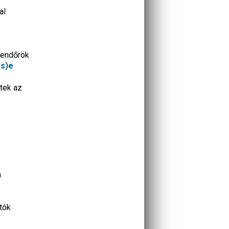
al
rendőrök
és)e
stek az
n
tók