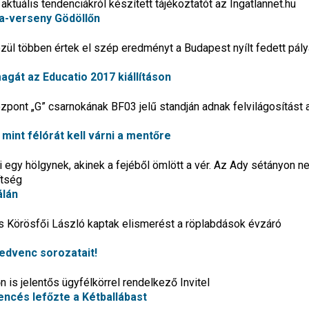
aktuális tendenciákról készített tájékoztatót az Ingatlannet.hu
ka-verseny Gödöllőn
özül többen értek el szép eredményt a Budapest nyílt fedett pál
magát az Educatio 2017 kiállításon
nt „G” csarnokának BF03 jelű standján adnak felvilágosítást 
mint félórát kell várni a mentőre
ni egy hölgynek, akinek a fejéből ömlött a vér. Az Ady sétányon n
ítség
álán
és Körösfői László kaptak elismerést a röplabdások évzáró
edvenc sorozatait!
n is jelentős ügyfélkörrel rendelkező Invitel
encés lefőzte a Kétballábast