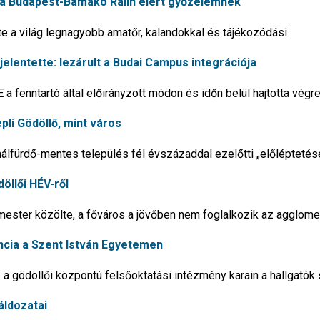
e a Budapest-Bamako Ralin elért győzelemnek
e a világ legnagyobb amatőr, kalandokkal és tájékozódási
elentette: lezárult a Budai Campus integrációja
 a fenntartó által előirányzott módon és időn belül hajtotta végr
li Gödöllő, mint város
álfürdő-mentes település fél évszázaddal ezelőtti „előléptetés
döllői HÉV-ről
mester közölte, a főváros a jövőben nem foglalkozik az agglome
cia a Szent István Egyetemen
 a gödöllői központú felsőoktatási intézmény karain a hallgatók
áldozatai