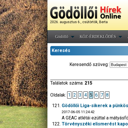
2026. augusztus 6., csütörtök, Berta
Gödöllő
KÖZ-ÉRDEKLŐDÉS
Keresés
Keresendő szöveg:
Találatok száma:
215
Oldalak:
1
2
3
4
5
6
7
8
Gödöllői Liga-sikerek a pünk
2017-06-05 11:24:42
A GEAC atlétái ezúttal a mátyásfö
Törvényszéki elismerést kapot