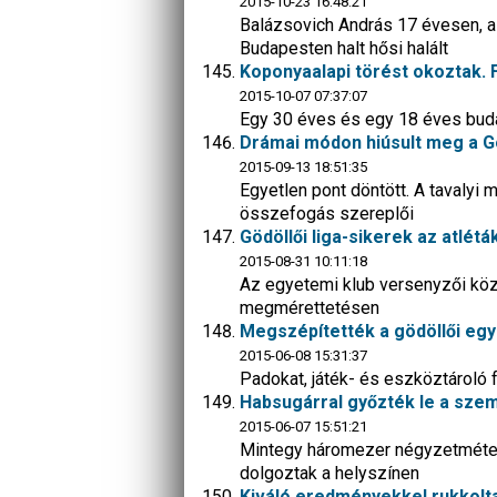
2015-10-23 16:48:21
Balázsovich András 17 évesen, a B
Budapesten halt hősi halált
Koponyaalapi törést okoztak. 
2015-10-07 07:37:07
Egy 30 éves és egy 18 éves budap
Drámai módon hiúsult meg a G
2015-09-13 18:51:35
Egyetlen pont döntött. A tavalyi 
összefogás szereplői
Gödöllői liga-sikerek az atlétá
2015-08-31 10:11:18
Az egyetemi klub versenyzői közü
megmérettetésen
Megszépítették a gödöllői eg
2015-06-08 15:31:37
Padokat, játék- és eszköztároló
Habsugárral győzték le a szem
2015-06-07 15:51:21
Mintegy háromezer négyzetméteren
dolgoztak a helyszínen
Kiváló eredményekkel rukkoltak