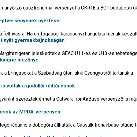
ányőrző gasztronómiai versenyét a GKRTE a BGF budapesti o
eceptversenyének nyertesei
t a felhívásra. Háromfogásos, karácsonyi hangulatú menük készül
st nyílt gyermekbajnokságán
Margitszigeten jeleskedtek a GEAC U11-es és U13-as tehetsége
 Hongrie mezőnye
tjuk a bringásokat a Szabadság úton, akik Gyöngyösről tartanak a
is voltak a gödöllői rúdtáncosok
gyaránt szereztek érmet a Catwalk IronAirBase versenyzői a máj
cosok az MPDA-versenyen
egóriában is a dobogóra állhattak a Catwalk Ironairbase stúdió t