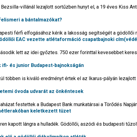
ezsilla-villánál lezajlott sortűzben hunyt el, a 19 éves Kiss Ant
Felismeri a bántalmazókat?
esti férfi elfogásához kérik a lakosság segítségét a gödöllői 
ödöllői EAC vezette atlétaformáció csapatbajnoki cím(véd
második lett az idei győztes. 750 ezer forinttal kevesebbet kere
k ifi- és junior Budapest-bajnokságán
l többen is kiváló eredményt értek el az Ikarus-pályán lezajlott
yetemi óvoda udvarát az önkéntesek
 faházat festettek a Budapest Bank munkatársai a Törődés Napjá
étlerakóban keletkezett tüzet
 kapott lángra a hulladék. Gödöllői, aszódi és budapesti tűzol
 elő a gödöllői diákolimpikon atléták