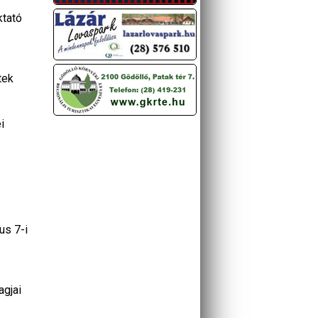
ktató
tek
i
us 7-i
agjai