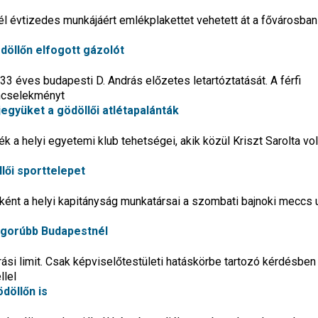
él évtizedes munkájáért emlékplakettet vehetett át a fővárosban 
döllőn elfogott gázolót
 33 éves budapesti D. András előzetes letartóztatását. A férfi
űncselekményt
együket a gödöllői atlétapalánták
ék a helyi egyetemi klub tehetségei, akik közül Kriszt Sarolta vol
ői sporttelepet
ottként a helyi kapitányság munkatársai a szombati bajnoki meccs 
igorúbb Budapestnél
ási limit. Csak képviselőtestületi hatáskörbe tartozó kérdésben
llel
döllőn is