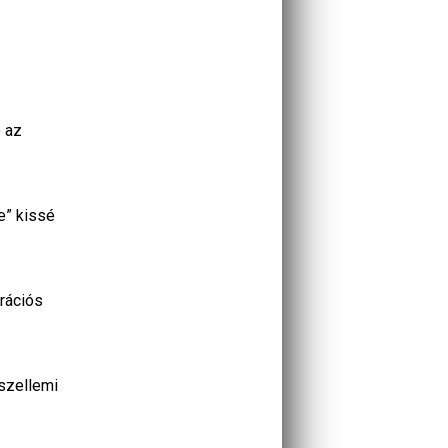
e az
e” kissé
rációs
 szellemi