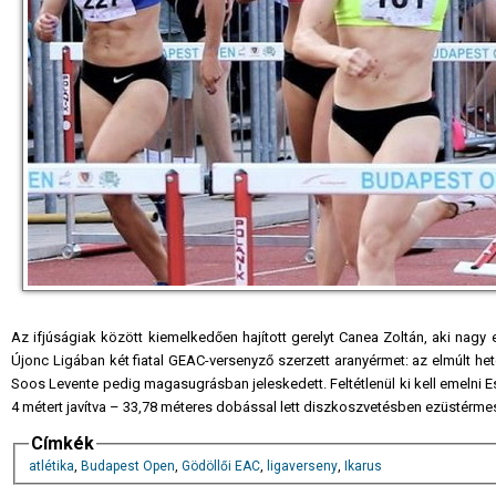
Az ifjúságiak között kiemelkedően hajított gerelyt Canea Zoltán, aki nagy 
Újonc Ligában két fiatal GEAC-versenyző szerzett aranyérmet: az elmúlt h
Soos Levente pedig magasugrásban jeleskedett. Feltétlenül ki kell emelni E
4 métert javítva – 33,78 méteres dobással lett diszkoszvetésben ezüstérme
Címkék
atlétika
,
Budapest Open
,
Gödöllői EAC
,
ligaverseny
,
Ikarus