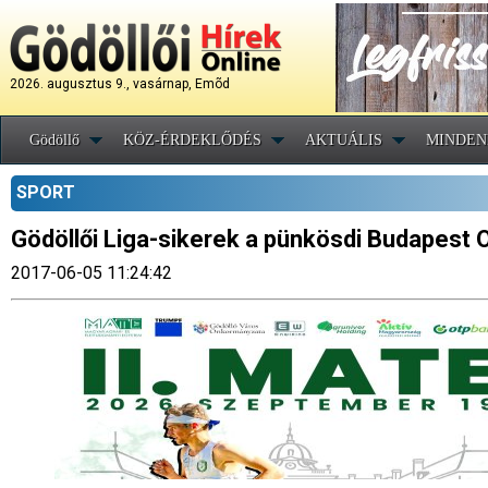
2026. augusztus 9., vasárnap, Emõd
Gödöllő
KÖZ-ÉRDEKLŐDÉS
AKTUÁLIS
MINDEN
SPORT
Gödöllői Liga-sikerek a pünkösdi Budapes
2017-06-05 11:24:42