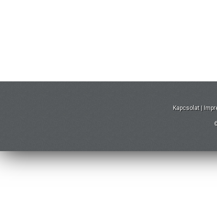
Kapcsolat
|
Imp
©