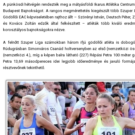
A pünkösdi hétvégén rendezték meg a mátyásföldi Ikarus Atlétika Centru
Budapest Bajnokságot. A rangos megmérettetés kiegészült több Szuper L
Gödöllői EAC képviseletében rajthoz állt – Szörényi István, Deutsch Péter,
és Kovács Zoltán edzők által felkészített – atléták több kiváló eredm
korosztályos bajnokságokra nézve.
A felnőtt Szuper Liga számokban három ifjú gödöllői atléta is dobogóra
Rúdugrásban Simonváros Csanád holtversenyben az első (nemzetközi öss
(nemzetközi 4.), míg a képen balra látható (227) Répási Petra 100 méter g
Petra 13,69 másodpereces idei legjobb időeredménye és javuló formáj
résztvevőnek tekinthető.