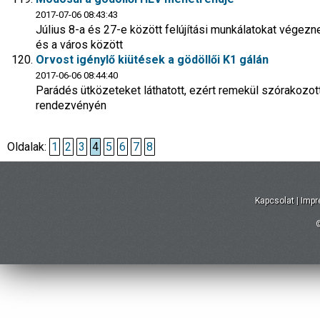
2017-07-06 08:43:43
Július 8-a és 27-e között felújítási munkálatokat végez
és a város között
Orvost igénylő kiütések a gödöllői K1 gálán
2017-06-06 08:44:40
Parádés ütközeteket láthatott, ezért remekül szórakozo
rendezvényén
Oldalak:
1
2
3
4
5
6
7
8
Kapcsolat
|
Imp
©