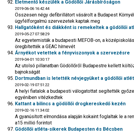
Életmentő készülék a Gödöllői Járásbíróságon
2019-06-06 16:42:44
Összesen négy defibrillátort vásárolt a Budapest Körny
ügyfélforgalmú szervezetek kaptak meg
Hallgatóként és diákként is remekeltek a gödöllői at
2019-05-27 07:58:29
Az egyetemisták a budapesti MEFOB-on, a középiskolá
öregbítették a GEAC hírnevét
Árnyékot vetettek a fényviszonyok a szervezésre
2019-04-01 10:30:17
Az utolsó pillanatban Gödöllőről Budapestre kellett költö
bajnokságát
Dortmundban is letették névjegyüket a gödöllői atlé
2019-02-19 07:51:22
A helyi fiatalok a budapesti válogatottat segítették győ
egyéniben vitézkedtek
Kattant a bilincs a gödöllői drogkereskedő kezén
2019-02-16 11:34:02
A gyanúsított elmondása alapján kokaint foglaltak le a r
a15 millió forintot
Gödöllői atléta-sikerek Budapesten és Bécsben