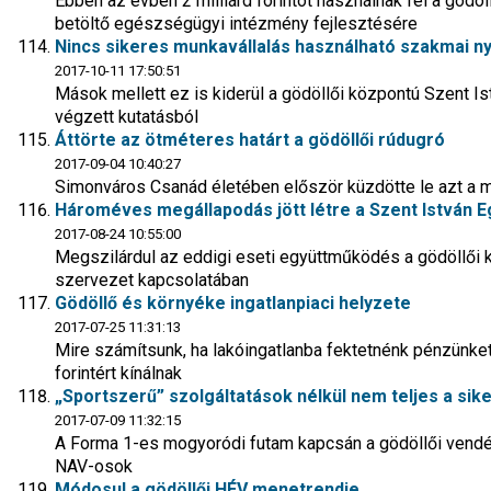
Ebben az évben 2 milliárd forintot használnak fel a gödö
betöltő egészségügyi intézmény fejlesztésére
Nincs sikeres munkavállalás használható szakmai ny
2017-10-11 17:50:51
Mások mellett ez is kiderül a gödöllői központú Szent I
végzett kutatásból
Áttörte az ötméteres határt a gödöllői rúdugró
2017-09-04 10:40:27
Simonváros Csanád életében először küzdötte le azt a m
Hároméves megállapodás jött létre a Szent István 
2017-08-24 10:55:00
Megszilárdul az eddigi eseti együttműködés a gödöllői
szervezet kapcsolatában
Gödöllő és környéke ingatlanpiaci helyzete
2017-07-25 11:31:13
Mire számítsunk, ha lakóingatlanba fektetnénk pénzünket
forintért kínálnak
„Sportszerű” szolgáltatások nélkül nem teljes a sik
2017-07-09 11:32:15
A Forma 1-es mogyoródi futam kapcsán a gödöllői vendég
NAV-osok
Módosul a gödöllői HÉV menetrendje