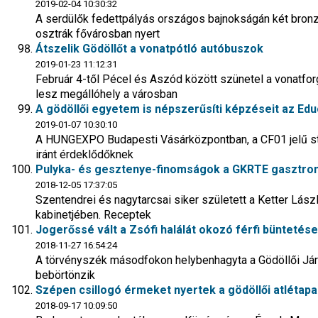
2019-02-04 10:30:32
A serdülők fedettpályás országos bajnokságán két bronz
osztrák fővárosban nyert
Átszelik Gödöllőt a vonatpótló autóbuszok
2019-01-23 11:12:31
Február 4-től Pécel és Aszód között szünetel a vonatf
lesz megállóhely a városban
A gödöllői egyetem is népszerűsíti képzéseit az Educ
2019-01-07 10:30:10
A HUNGEXPO Budapesti Vásárközpontban, a CF01 jelű sta
iránt érdeklődőknek
Pulyka- és gesztenye-finomságok a GKRTE gasztro
2018-12-05 17:37:05
Szentendrei és nagytarcsai siker született a Ketter Lás
kabinetjében. Receptek
Jogerőssé vált a Zsófi halálát okozó férfi büntetése
2018-11-27 16:54:24
A törvényszék másodfokon helybenhagyta a Gödöllői Járás
bebörtönzik
Szépen csillogó érmeket nyertek a gödöllői atlétapa
2018-09-17 10:09:50