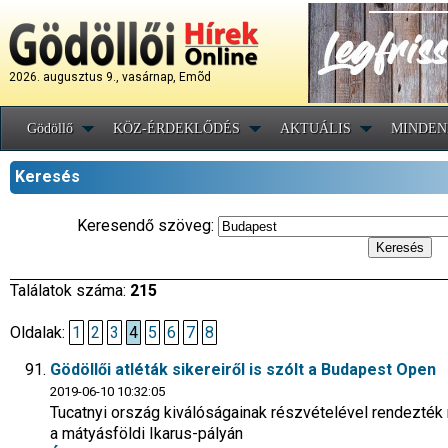
2026. augusztus 9., vasárnap, Emõd
Gödöllő
KÖZ-ÉRDEKLŐDÉS
AKTUÁLIS
MINDEN
Keresés
Keresendő szöveg:
Találatok száma:
215
Oldalak:
1
2
3
4
5
6
7
8
Gödöllői atléták sikereiről is szólt a Budapest Open
2019-06-10 10:32:05
Tucatnyi ország kiválóságainak részvételével rendezték 
a mátyásföldi Ikarus-pályán