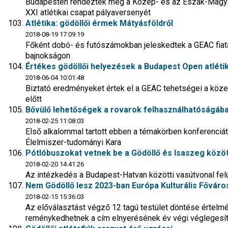
Budapesten rendezték meg a Közép- és az Észak-Magya
XXI atlétikai csapat pályaversenyét
Atlétika: gödöllői érmek Mátyásföldről
2018-08-19 17:09:19
Főként dobó- és futószámokban jeleskedtek a GEAC fiatalj
bajnokságon
Értékes gödöllői helyezések a Budapest Open atlét
2018-06-04 10:01:48
Biztató eredményeket értek el a GEAC tehetségei a köz
előtt
Bővülő lehetőségek a rovarok felhasználhatóságáb
2018-02-25 11:08:03
Első alkalommal tartott ebben a témakörben konferenciá
Élelmiszer-tudományi Kara
Pótlóbuszokat vetnek be a Gödöllő és Isaszeg közöt
2018-02-20 14:41:26
Az intézkedés a Budapest-Hatvan közötti vasútvonal fe
Nem Gödöllő lesz 2023-ban Európa Kulturális Főváro
2018-02-15 15:36:03
Az előválasztást végző 12 tagú testület döntése értel
reménykedhetnek a cím elnyerésének év végi véglegesí