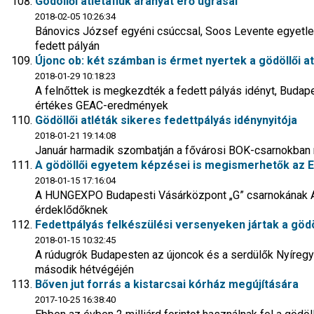
Gödöllői atlétafiúk aranyat érő ugrásai
2018-02-05 10:26:34
Bánovics József egyéni csúccsal, Soos Levente egyetlen 
fedett pályán
Újonc ob: két számban is érmet nyertek a gödöllői a
2018-01-29 10:18:23
A felnőttek is megkezdték a fedett pályás idényt, Buda
értékes GEAC-eredmények
Gödöllői atléták sikeres fedettpályás idénynyitója
2018-01-21 19:14:08
Január harmadik szombatján a fővárosi BOK-csarnokban
A gödöllői egyetem képzései is megismerhetők az Ed
2018-01-15 17:16:04
A HUNGEXPO Budapesti Vásárközpont „G” csarnokának AF0
érdeklődőknek
Fedettpályás felkészülési versenyeken jártak a gödöl
2018-01-15 10:32:45
A rúdugrók Budapesten az újoncok és a serdülők Nyíreg
második hétvégéjén
Bőven jut forrás a kistarcsai kórház megújítására
2017-10-25 16:38:40