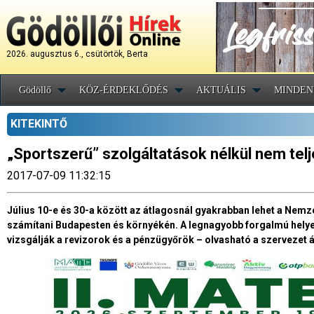
2026. augusztus 6., csütörtök, Berta
Gödöllő
KÖZ-ÉRDEKLŐDÉS
AKTUÁLIS
MINDEN
KITEKINTŐ
„Sportszerű” szolgáltatások nélkül nem telj
2017-07-09 11:32:15
Július 10-e és 30-a között az átlagosnál gyakrabban lehet a Nemz
számítani Budapesten és környékén. A legnagyobb forgalmú hely
vizsgálják a revizorok és a pénzügyőrök – olvasható a szervezet 