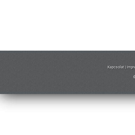
Kapcsolat
|
Imp
©