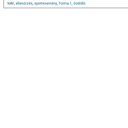
NAV
,
ellenőrzés
,
sportesemény
,
Forma 1
,
Gödöllő