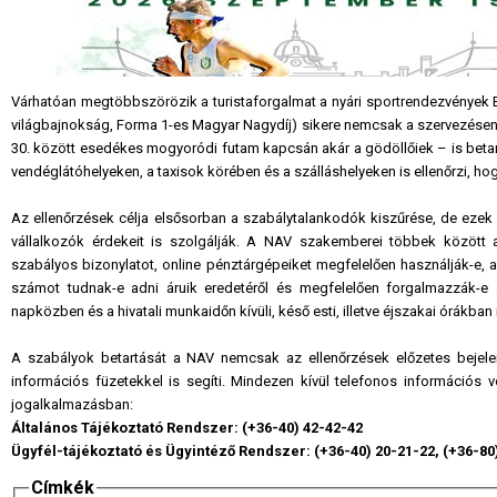
Várhatóan megtöbbszörözik a turistaforgalmat a nyári sportrendezvények
világbajnokság, Forma 1-es Magyar Nagydíj) sikere nemcsak a szervezésen m
30. között esedékes mogyoródi futam kapcsán akár a gödöllőiek – is betar
vendéglátóhelyeken, a taxisok körében és a szálláshelyeken is ellenőrzi, h
Az ellenőrzések célja elsősorban a szabálytalankodók kiszűrése, de ezek a
vállalkozók érdekeit is szolgálják. A NAV szakemberei többek között a
szabályos bizonylatot, online pénztárgépeiket megfelelően használják-e, a
számot tudnak-e adni áruik eredetéről és megfelelően forgalmazzák-e 
napközben és a hivatali munkaidőn kívüli, késő esti, illetve éjszakai órákban 
A szabályok betartását a NAV nemcsak az ellenőrzések előzetes bejele
információs füzetekkel is segíti. Mindezen kívül telefonos információs 
jogalkalmazásban:
Általános Tájékoztató Rendszer: (+36-40) 42-42-42
Ügyfél-tájékoztató és Ügyintéző Rendszer: (+36-40) 20-21-22, (+36-80
Címkék