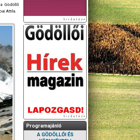
 a Gödöllő
i Attila.
Programajánló
A GÖDÖLLŐI ÉS