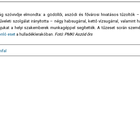
g szóvivője elmondta: a gödöllői, aszódi és fővárosi hivatásos tűzoltók –
leti szolgálat irányította – négy habsugárral, kettő vízsugárral, valamint 
jukat a helyi szakemberek munkagéppel segítették. A tűzeset során személ
onló eset
a hulladéklerakóban.
Fotó: PMKI Aszód őrs
ifal