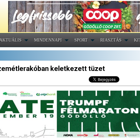
AKTUÁLIS
MINDENNAPI
SPORT
RIASZTÁS
KI
szemétlerakóban keletkezett tüzet