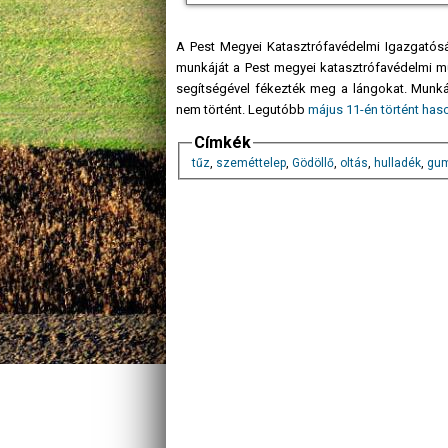
A Pest Megyei Katasztrófavédelmi Igazgatósá
munkáját a Pest megyei katasztrófavédelmi műve
segítségével fékezték meg a lángokat. Munká
nem történt. Legutóbb
május 11-én történt has
Címkék
tűz
,
szeméttelep
,
Gödöllő
,
oltás
,
hulladék
,
gum