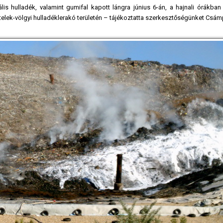
 hulladék, valamint gumifal kapott lángra június 6-án, a hajnali órákban
lek-völgyi hulladéklerakó területén – tájékoztatta szerkesztőségünket Csámpa