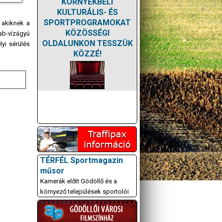
KÖRNYÉKBELI
KULTURÁLIS- ÉS
SPORTPROGRAMOKAT
 akiknek a
KÖZÖSSÉGI
hab-vízágyú
OLDALUNKON TESSZÜK
yi sérülés
KÖZZÉ!
TÉRFÉL Sportmagazin
műsor
Kamerák előtt Gödöllő és a
környező települések sportolói