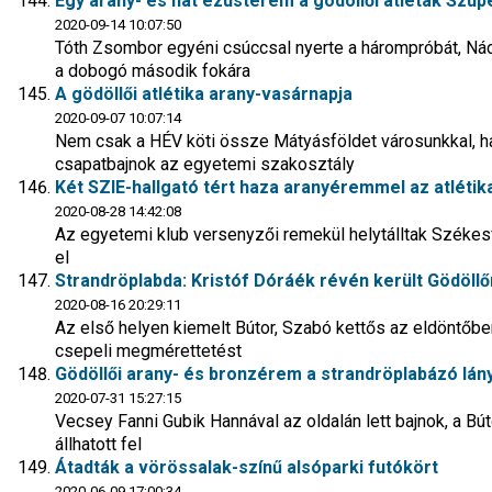
Egy arany- és hat ezüstérem a gödöllői atléták Szu
2020-09-14 10:07:50
Tóth Zsombor egyéni csúccsal nyerte a hárompróbát, Nádh
a dobogó második fokára
A gödöllői atlétika arany-vasárnapja
2020-09-07 10:07:14
Nem csak a HÉV köti össze Mátyásföldet városunkkal, han
csapatbajnok az egyetemi szakosztály
Két SZIE-hallgató tért haza aranyéremmel az atléti
2020-08-28 14:42:08
Az egyetemi klub versenyzői remekül helytálltak Székesf
el
Strandröplabda: Kristóf Dóráék révén került Gödöl
2020-08-16 20:29:11
Az első helyen kiemelt Bútor, Szabó kettős az eldöntőben
csepeli megmérettetést
Gödöllői arany- és bronzérem a strandröplabázó lá
2020-07-31 15:27:15
Vecsey Fanni Gubik Hannával az oldalán lett bajnok, a B
állhatott fel
Átadták a vörössalak-színű alsóparki futókört
2020-06-09 17:00:34