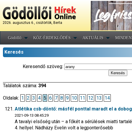
2026. augusztus 6., csütörtök, Berta
Gödöllő
KÖZ-ÉRDEKLŐDÉS
AKTUÁLIS
MINDEN
Keresés
Keresendő szöveg:
Találatok száma:
394
Oldalak:
1
2
3
4
5
6
7
8
9
10
11
12
13
14
Atlétika csb-döntő: másfél ponttal maradt el a dobo
2021-09-13 08:45:29
A tavalyi elsőség után – a főkét a sérülések miatti tartal
4. hellyel. Nádházy Evelin volt a legponterősebb