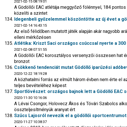
2021-02-15 08:19:01
A Gödöllői EAC atlétája meggyőző fölénnyel, 184 pontos
közelíti a szintet
Idegenbeli győzelemmel köszöntötte az új évet a gö
2021-02-14 16:43:15
Az első félidőben mutatott játék alapján akár nagyobb ará
elleni mérkőzésen
Atlétika: Kriszt Saci országos csúccsal nyerte a 300
2021-02-08 07:51:55
A Gödöllői EAC korosztályos versenyzői összesen hat ér
bronzot
Csökkenő tendenciát mutat Gödöllő iparűzési adóbe
2020-12-22 18:19:28
A közhatalmi forrás az elmúlt három évben nem érte el 
teljes bevételéhez képest
Sportlövészet: országos bajnok lett a Gödöllő EAC s
2020-11-30 10:16:06
A Lévai Csongor, Holovecz Ákos és Tóvári Szabolcs alkot
összteljesítményük aranyat ért
Szűcs Lajosról nevezik el a gödöllői sportcentrumot
2020-11-27 10:38:37