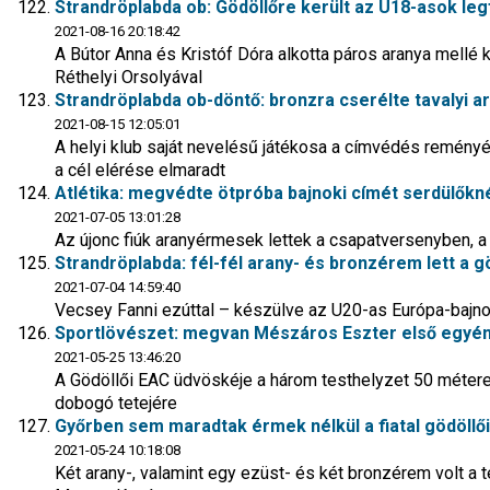
Strandröplabda ob: Gödöllőre került az U18-asok l
2021-08-16 20:18:42
A Bútor Anna és Kristóf Dóra alkotta páros aranya mellé 
Réthelyi Orsolyával
Strandröplabda ob-döntő: bronzra cserélte tavalyi a
2021-08-15 12:05:01
A helyi klub saját nevelésű játékosa a címvédés remény
a cél elérése elmaradt
Atlétika: megvédte ötpróba bajnoki címét serdülőknél
2021-07-05 13:01:28
Az újonc fiúk aranyérmesek lettek a csapatversenyben, 
Strandröplabda: fél-fél arany- és bronzérem lett a 
2021-07-04 14:59:40
Vecsey Fanni ezúttal – készülve az U20-as Európa-bajnok
Sportlövészet: megvan Mészáros Eszter első egyéni
2021-05-25 13:46:20
A Gödöllői EAC üdvöskéje a három testhelyzet 50 métere
dobogó tetejére
Győrben sem maradtak érmek nélkül a fiatal gödöllő
2021-05-24 10:18:08
Két arany-, valamint egy ezüst- és két bronzérem volt a