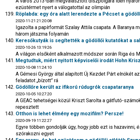
A város 2013-ban megválasztott díszpolgára idén nyáron
ezüstérmet nyert a válogatottal az olimpián
Röplabda: egy óra alatt lerendezte a Pécset a gödöll
2020-11-21 21:20:08
Igazolta a papírformát Szalay Attila csapata. A Baranya
három játszma folyamán
Keresőkutyák is segítették a gödöllői kutatókat a 
2020-10-26 13:19:26
A világon elsőként alkalmazott módszer során Riga és M
Megtudtuk, miért nyitott képviselői irodát Hohn Kris
2020-10-08 11:24:10
A Gémesi György által alapított Új Kezdet Párt elnökét 
feladatot „bízott” rá
Gödöllőre került az ifikorú rúdugrók csapataranya
2020-10-05 10:27:20
A GEAC tehetségei közül Kriszt Sarolta a gátfutó-számo
repesztett
Otthon is lehet élmény egy mozifilm? Persze!
2020-09-19 11:22:27
Egyre többen gondolják úgy, hogy jobb ezt is hazavinni
szórakozni egyet