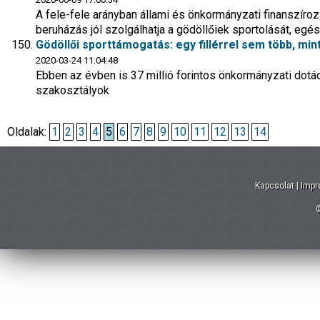
A fele-fele arányban állami és önkormányzati finanszíro
beruházás jól szolgálhatja a gödöllőiek sportolását, eg
Gödöllői sporttámogatás: egy fillérrel sem több, mint
2020-03-24 11:04:48
Ebben az évben is 37 millió forintos önkormányzati dotá
szakosztályok
Oldalak:
1
2
3
4
5
6
7
8
9
10
11
12
13
14
Kapcsolat
|
Imp
©