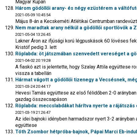
Magyar Kupán
Három gödöllői arany- és négy ezüstérem a váltófu
2021-05-09 10:45:54
Május 8-án a Kecskeméti Atlétikai Centrumban randevúzt
Nem maradtak arany nélkül a gödöllői sportlövők a 
2021-05-04 13:26:45
Lakner Áron az ifjúsági korú légpuskások 60 lövéses fe
Kristóf pedig 3. lett
Röplabda: öt játszmában szenvedett vereséget a göd
2021-04-02 20:19:28
A fiaskó azt is jelentette, hogy Szalay Attila együttese 
vissza a tabellán
Hármat vágott a gödöllői tizenegy a Vecsésnek, mé
2021-03-24 20:44:17
Hevesi Tamás együttese az első félidőben 2-0 arányban v
gazdag összecsapáson
Röplabda: meccslabdákat hárítva nyerte a rájátszás 
2021-03-19 21:26:47
Az idei bajnoki idényben harmadszor nyert 3-2 arányban 
együttese
Tóth Zsombor hétpróba-bajnok, Pápai Marci Eb-indul