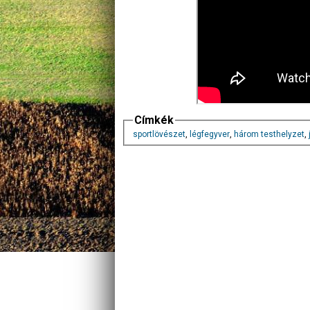
Címkék
sportlövészet
,
légfegyver
,
három testhelyzet
,