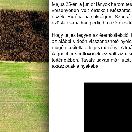
Május 25-én a junior lányok három test
versenyében volt érdekelt Mészáros 
eszéki Európa-bajnokságon. Szucsá
ezüst-, csapatban pedig bronzérmes le
Hogy teljes legyen az éremkollekció, E
az alábbi videón visszanézhető nyol
mögé utasította a teljes mezőnyt. A fin
A gödöllői spotlövőnek ez volt az e
történetében. Tavaly ugyan már jutot
akasztották a nyakába.