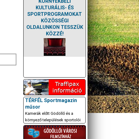
KÖRNYÉKBELI
KULTURÁLIS- ÉS
SPORTPROGRAMOKAT
KÖZÖSSÉGI
OLDALUNKON TESSZÜK
KÖZZÉ!
TÉRFÉL Sportmagazin
műsor
Kamerák előtt Gödöllő és a
környező települések sportolói