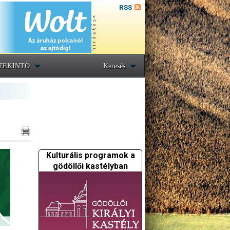
RSS
TEKINTŐ
Keresés
Kulturális programok a
gödöllői kastélyban