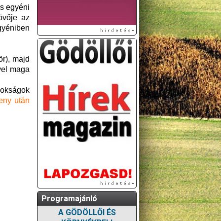
es egyéni
övője az
gyéniben
ör), majd
yel maga
nokságok
eny után
Programajánló
A GÖDÖLLŐI ÉS