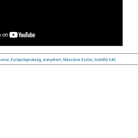
junior
,
Európa-bajnokság
,
aranyérem
,
Mészáros Eszter
,
Gödöllői EAC