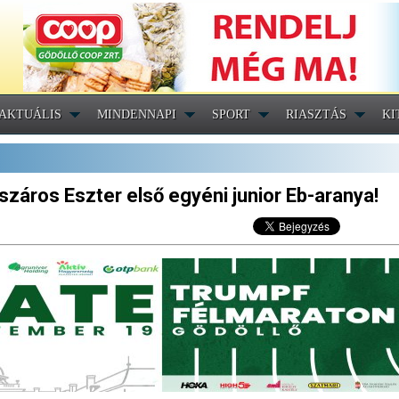
AKTUÁLIS
MINDENNAPI
SPORT
RIASZTÁS
KI
áros Eszter első egyéni junior Eb-aranya!