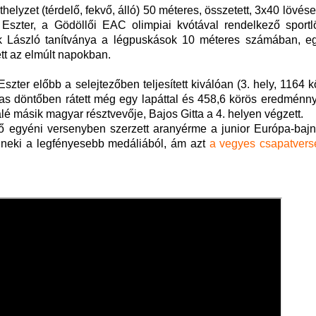
helyzet (térdelő, fekvő,
álló
) 50 méteres, összetett, 3x40 lövés
Eszter, a Gödöllői EAC olimpiai kvótával rendelkező sportl
k László tanítványa a légpuskások 10 méteres számában, e
tt az elmúlt napokban.
szter előbb a selejtezőben teljesített kiválóan (3. hely, 1164 k
cas döntőben rátett még egy lapáttal és 458,6 körös eredménn
álé másik magyar résztvevője, Bajos Gitta a 4. helyen végzett.
lső egyéni versenyben szerzett aranyérme a junior Európa-baj
t neki a legfényesebb medáliából, ám azt
a vegyes csapatvers