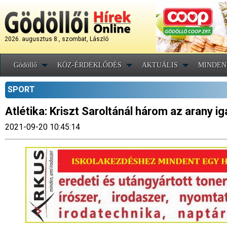
2026. augusztus 8., szombat, László
Gödöllő
KÖZ-ÉRDEKLŐDÉS
AKTUÁLIS
MINDEN
SPORT
Atlétika: Kriszt Saroltánál három az arany i
2021-09-20 10:45:14