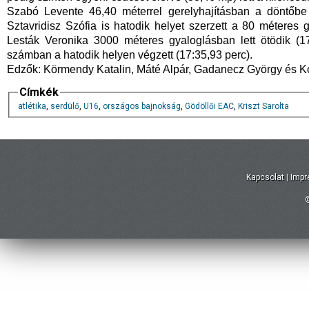
Szabó Levente 46,40 méterrel gerelyhajításban a döntőbe i
Sztavridisz Szófia is hatodik helyet szerzett a 80 méteres
Lesták Veronika 3000 méteres gyaloglásban lett ötödik (1
számban a hatodik helyen végzett (17:35,93 perc).
Edzők: Körmendy Katalin, Máté Alpár, Gadanecz György és K
Címkék
atlétika
,
serdülő
,
U16
,
országos bajnokság
,
Gödöllői EAC
,
Kriszt Sarolta
Kapcsolat
|
Imp
©