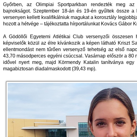
Győrben, az Olimpiai Sportparkban rendezték meg az ú
bajnokságot. Szeptember 18-án és 19-én gyűltek össze a le
versenyen kellett kvalifikálniuk magukat a korosztály legjobb
hozott a hétvége – tájékoztatta hírportálunkat Kovács Gábor K
A Gödöllői Egyetemi Atlétikai Club versenyzői összesen h
képviselők közül az élre kívánkozik a képen látható Kriszt S
ellentmondást nem tűrően versenyző tehetség az első napo
43,70 másodperces egyéni csúccsal. Vasárnap először a 80 m
idővel nyert meg, majd Körmendy Katalin tanítványa egy 
magabiztosan diadalmaskodott (39,43 mp).