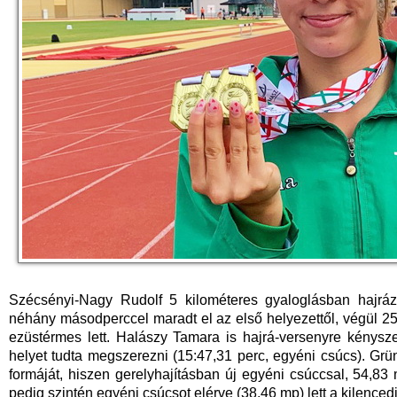
Szécsényi-Nagy Rudolf 5 kilométeres gyaloglásban hajráz
néhány másodperccel maradt el az első helyezettől, végül 25:
ezüstérmes lett. Halászy Tamara is hajrá-versenyre kénysz
helyet tudta megszerezni (15:47,31 perc, egyéni csúcs). Grü
formáját, hiszen gerelyhajításban új egyéni csúccsal, 54,8
pedig szintén egyéni csúcsot elérve (38,46 mp) lett a kilencedi