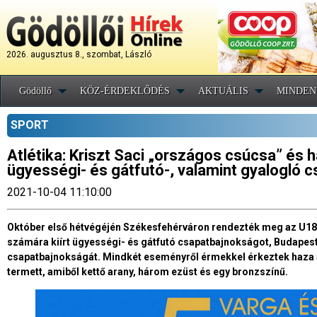
2026. augusztus 8., szombat, László
Gödöllő
KÖZ-ÉRDEKLŐDÉS
AKTUÁLIS
MINDEN
SPORT
Atlétika: Kriszt Saci „országos csúcsa” és 
ügyességi- és gátfutó-, valamint gyalogló
2021-10-04 11:10:00
Október első hétvégéjén Székesfehérváron rendezték meg az U18-a
számára kiírt ügyességi- és gátfutó csapatbajnokságot, Budapes
csapatbajnokságát. Mindkét eseményről érmekkel érkeztek haza 
termett, amiből kettő arany, három ezüst és egy bronzszínű.