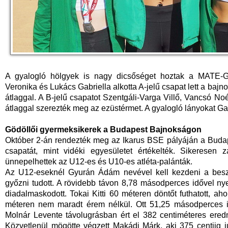
A gyalogló hölgyek is nagy dicsőséget hoztak a MATE-
Veronika és Lukács Gabriella alkotta A-jelű csapat lett a baj
átlaggal. A B-jelű csapatot Szentgáli-Varga Villő, Vancsó No
átlaggal szerezték meg az ezüstérmet. A gyalogló lányokat Ga
Gödöllői gyermeksikerek a Budapest Bajnokságon
Október 2-án rendezték meg az Ikarus BSE pályáján a Bud
csapatát, mint vidéki egyesületet értékelték. Sikeresen z
ünnepelhettek az U12-es és U10-es atléta-palánták.
Az U12-eseknél Gyurán Ádám nevével kell kezdeni a besz
győzni tudott. A rövidebb távon 8,78 másodperces idővel n
diadalmaskodott. Tokai Kitti 60 méteren döntőt futhatott, ah
méteren nem maradt érem nélkül. Ott 51,25 másodperces id
Molnár Levente távolugrásban ért el 382 centiméteres ered
Közvetlenül mögötte végzett Makádi Márk, aki 375 centiig jut