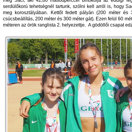
meg Saci, aki 42,60 másodperccel birtokolja az eddigi l
serdülőkorú tehetségnél tartunk, szólni kell arról is, hogy S
meg korosztályában. Kettőt fedett pályán (200 méter és 
csúcsbeállítás, 200 méter és 300 méter gát). Ezen felül 60 mét
méteren az örök ranglista 2. helyezettje. A gödöllői csapat 