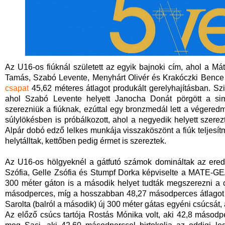
Az U16-os fiúknál született az egyik bajnoki cím, ahol a Máté
Tamás, Szabó Levente, Menyhárt Olivér és Krakóczki Bence 
csapat
45,62 méteres átlagot produkált gerelyhajításban. Sz
ahol Szabó Levente helyett Janocha Donát pörgött a simár
szerezniük a fiúknak, ezúttal egy bronzmedál lett a végere
súlylökésben is próbálkozott, ahol a negyedik helyett szer
Alpár dobó edző lelkes munkája visszaköszönt a fiúk telje
helytálltak, kettőben pedig érmet is szereztek.
Az U16-os hölgyeknél a gátfutó számok domináltak az eredm
Szófia, Gelle Zsófia és Stumpf Dorka képviselte a MATE-GEA
300 méter gáton is a második helyet tudták megszerezni a
másodperces, míg a hosszabban 48,27 másodperces átlagot pr
Sarolta (balról a második) új 300 méter gátas egyéni csúcsát
Az előző csúcs tartója Rostás Mónika volt, aki 42,8 másodpe