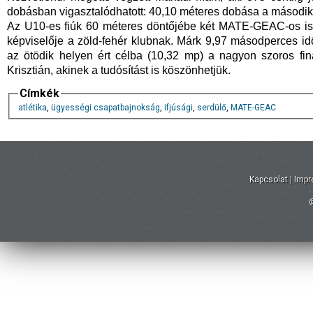
dobásban vigasztalódhatott: 40,10 méteres dobása a második l
Az U10-es fiúk 60 méteres döntőjébe két MATE-GEAC-os is b
képviselője a zöld-fehér klubnak. Márk 9,97 másodperces id
az ötödik helyen ért célba (10,32 mp) a nagyon szoros f
Krisztián, akinek a tudósítást is köszönhetjük.
Címkék
atlétika
,
ügyességi csapatbajnokság
,
ifjúsági
,
serdülő
,
MATE-GEAC
Kapcsolat
|
Imp
©