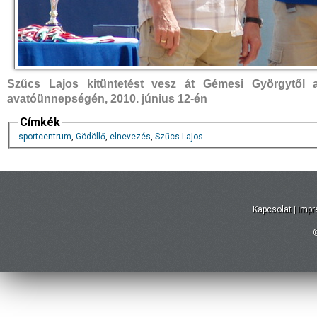
Szűcs Lajos kitüntetést vesz át Gémesi Györgytől a
avatóünnepségén, 2010. június 12-én
Címkék
sportcentrum
,
Gödöllő
,
elnevezés
,
Szűcs Lajos
Kapcsolat
|
Imp
©