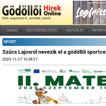
2026. augusztus 8., szombat, László
Gödöllő
KÖZ-ÉRDEKLŐDÉS
AKTUÁLIS
MINDEN
SPORT
Szűcs Lajosról nevezik el a gödöllői sportc
2020-11-27 10:38:37