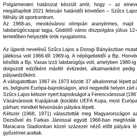
Polgármesteri határozat készült arról, hogy – az elneve
megállapított 2021 februári határidőt követően – Szűcs Lajo
Mihály úti sportcentrum.
Az 1968-as, mexikóvárosi olimpián aranyérmes, majd
labdarúgócsapat tagja, Gödöllő város díszpolgára július 12
temetőben helyezték örök nyugalomra.
Az újpesti nevelésű Szűcs Lajos a Dorogi Bányászban mutatk
játékosa volt 1966-től 1969-ig. A népligetiektől a Bp. Honvé
később a Bp. Vasas Izzó labdarúgója volt, amelyben 1980-ig
dolgozott edzőként másfél évtizedet, alkalmanként pedig
pályaedzőként.
A válogatottban 1967 és 1973 között 37 alkalommal lépett pál
es, belgiumi Európa-bajnokságon, ahol negyedik helyen zárt a
Szűcs Lajos kétszer nyert bajnokságot a Ferencvárossal (1967
Vásárvárosok Kupájának (korábbi UEFA Kupa, most Európa-l
párharc mindkét felvonásán pályára lépett.
Kétszer (1968, 1971) választották meg Magyarországon az
Dezsővel és Farkas Jánossal együtt 1968-ban meghívták a
Maracana Stadionban közel százezer néző előtt pályára lép
győzelmet arattak.