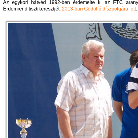
Az egykori hátvéd 1992-ben érdemelte ki az FTC arany
Érdemrend tisztikeresztjét,
2013-ban Gödöllő díszpolgára lett