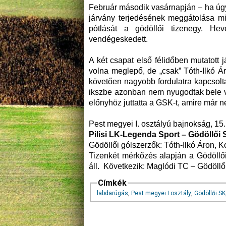
Február második vasárnapján – ha úgy
járvány terjedésének meggátolása mi
pótlását a gödöllői tizenegy. He
vendégeskedett.
A két csapat első félidőben mutatott
volna meglepő, de „csak” Tóth-Ilkó Áro
követően nagyobb fordulatra kapcsoltak
ikszbe azonban nem nyugodtak bele v
előnyhöz juttatta a GSK-t, amire már 
Pest megyei I. osztályú bajnokság, 15.
Pilisi LK-Legenda Sport – Gödöllői
Gödöllői gólszerzők: Tóth-Ilkó Áron, K
Tizenkét mérkőzés alapján a Gödöllő
áll. Következik: Maglódi TC – Gödöllői
Címkék
labdarúgás
,
Pest megyei I osztály
,
Gödöllői SK