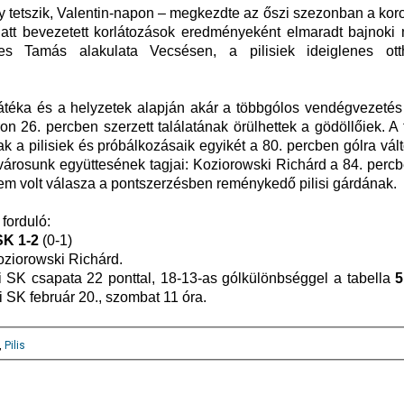
 tetszik, Valentin-napon – megkezdte az őszi szezonban a kor
att bevezetett korlátozások eredményeként elmaradt bajnoki
ves Tamás alakulata Vecsésen, a pilisiek ideiglenes ot
 játéka és a helyzetek alapján akár a többgólos vendégvezetés
n 26. percben szerzett találatának örülhettek a gödöllőiek. A 
 a pilisiek és próbálkozásaik egyikét a 80. percben gólra vált
árosunk együttesének tagjai: Koziorowski Richárd a 84. percb
nem volt válasza a pontszerzésben reménykedő pilisi gárdának.
 forduló:
 SK 1-2
(0-1)
oziorowski Richárd.
i SK csapata 22 ponttal, 18-13-as gólkülönbséggel a tabella
5
 SK február 20., szombat 11 óra.
,
Pilis