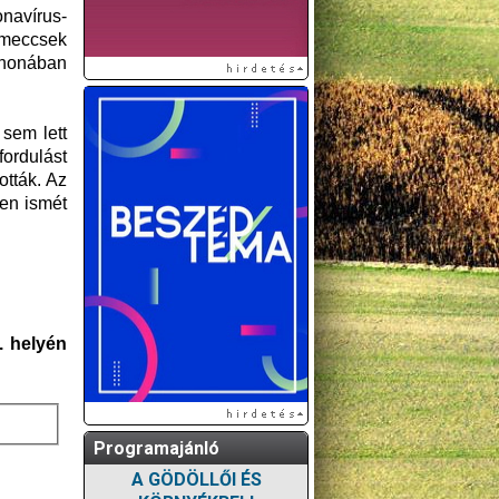
onavírus-
 meccsek
thonában
 sem lett
fordulást
ották. Az
en ismét
. helyén
Programajánló
A GÖDÖLLŐI ÉS