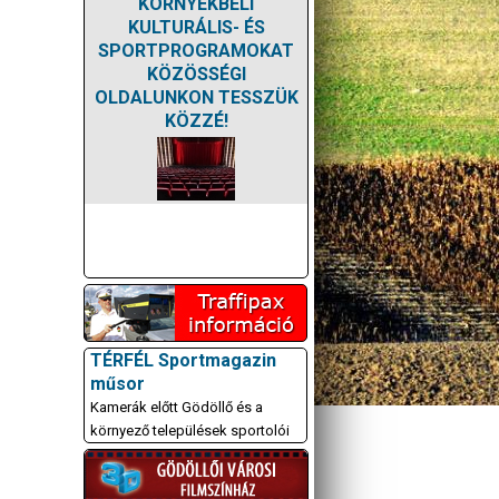
KÖRNYÉKBELI
KULTURÁLIS- ÉS
SPORTPROGRAMOKAT
KÖZÖSSÉGI
OLDALUNKON TESSZÜK
KÖZZÉ!
TÉRFÉL Sportmagazin
műsor
Kamerák előtt Gödöllő és a
környező települések sportolói