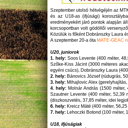
Szeptember utolsó hétvégéjén az MTK f
és az U18-as (ifjúsági) korosztályb
eredményekért járó pontok alapján ál
korcsoportban volt gödöllői versenyző
Közülük is főként Dobránszky Laura és
A szeptember 20-a óta
MATE-GEAC név
U20, juniorok
1. hely:
Soos Levente (400 méter, 48,9
Szőke-Kiss Jácint (3000 méteres akadá
egyéni csúcs), Dobránszky Laura (400 
2. hely:
Bánovics József (rúdugrás, 5
3. hely:
Mihajlovic Alex (gerelyhajítás
4. hely:
Molnár András (1500 méter, 
Szautner Levente (400 méter, 52,39 
(diszkoszvetés, 37,85 méter, idei legjo
6. hely:
Kreicz Máté (400 méter, 56,25
7. hely:
Lehoczki Botond (100 méter, 
U18, ifjúságiak