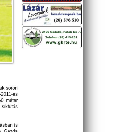
ak soron
-2011-es
60 méter
 síkfutás
rásban is
a, Gazda