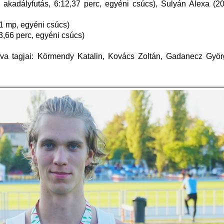
akadályfutás, 6:12,37 perc, egyéni csúcs), Sulyán Alexa (20
1 mp, egyéni csúcs)
3,66 perc, egyéni csúcs)
ktíva tagjai: Körmendy Katalin, Kovács Zoltán, Gadanecz Györ