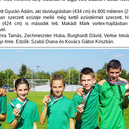
zett Gyurán Ádám, aki távolugrásban (434 cm) és 800 méteren (2
óban szerzett ezüstje mellé még kettő ezüstérmet szerzett, h
(424 cm) is második lett. Makádi Márk vortex-hajításban 
el.
ra Tamás, Zechmeizster Huba, Burghardt Dávid, Vertse István,
i Imre. Edzők: Szabó Diana és Kovács Gábor Krisztián.