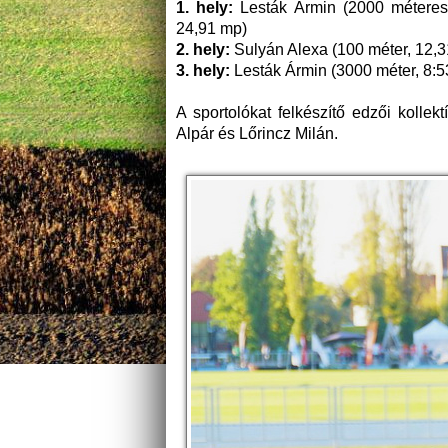
1. hely:
Lesták Ármin (2000 méteres 
24,91 mp)
2. hely:
Sulyán Alexa (100 méter, 12,3
3. hely:
Lesták Ármin (3000 méter, 8:5
A sportolókat felkészítő edzői kolle
Alpár és Lőrincz Milán.