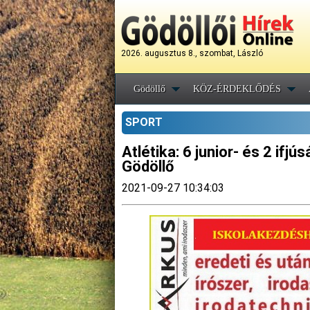
2026. augusztus 8., szombat, László
Gödöllő
KÖZ-ÉRDEKLŐDÉS
SPORT
Atlétika: 6 junior- és 2 if
Gödöllő
2021-09-27 10:34:03