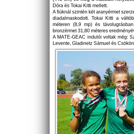
Dóra és Tokai Kitti mellett.
A fiúknál szintén két aranyérmet szer
diadalmaskodott. Tokai Kitti a vált
méteren (8,9 mp) és távolugrásban 
bronzérmet 31,80 méteres eredményév
A MATE-GEAC indulói voltak még: Szi
Levente, Gladinetz Sámuel és Csököny