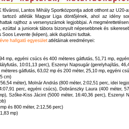
ővárosi, Lantos Mihály Sportközpontja adott otthont az U20-as
a tartozó atléták Magyar Liga döntőjének, ahol az idény sor
lhattak rajthoz a versenyszámok legjobbjai. A megmérettetése
, ezúttal a juniorok tábora bizonyult népesebbnek és sikerese
 Soos Levente (képen), akik duplázni tudtak.
re hallgató egyesület
atlétáinak eredményei:
4 mp, egyéni csúcs és 400 méteres gátfutás, 51,71 mp, egyén
lyfutás, 10:01,13 perc), Eszenyi Napsugár (gerelyhajítás, 46,
méteres gátfutás, 63,02 mp és 200 méter, 25,10 mp, egyéni csú
05 cm)
, 56,54 méter), Molnár András (800 méter, 2:02,51 perc, idei legj
4:07,91 perc, egyéni csúcs), Dobránszky Laura (400 méter, 57
mp), Szőke-Kiss Jácint (5000 méter, 16:40,36 perc), Eszenyi 
bb)
 mp és 800 méter, 2:12,56 perc)
11,83 mp)