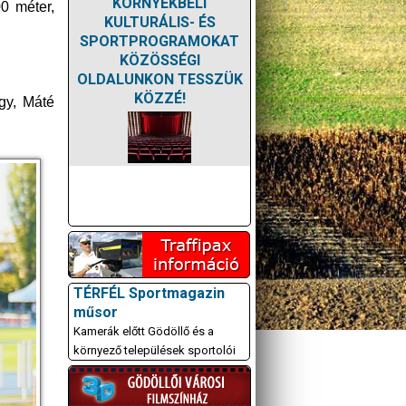
KÖRNYÉKBELI
0 méter,
KULTURÁLIS- ÉS
SPORTPROGRAMOKAT
KÖZÖSSÉGI
OLDALUNKON TESSZÜK
KÖZZÉ!
gy, Máté
TÉRFÉL Sportmagazin
műsor
Kamerák előtt Gödöllő és a
környező települések sportolói