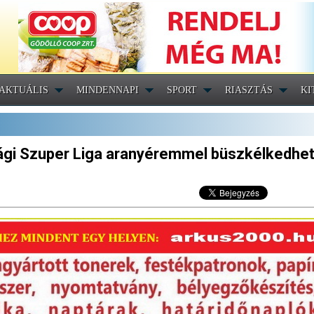
AKTUÁLIS
MINDENNAPI
SPORT
RIASZTÁS
KI
júsági Szuper Liga aranyéremmel büszkélkedhe