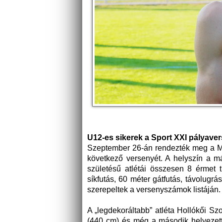
U12-es sikerek a Sport XXI pályave
Szeptember 26-án rendezték meg a Ma
következő versenyét. A helyszín a 
születésű atlétái összesen 8 érmet 
síkfutás, 60 méter gátfutás, távolugrás,
szerepeltek a versenyszámok listáján.
A „legdekoráltabb” atléta Hollókői Szo
(440 cm) és még a második helyezett