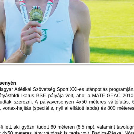
rsenyén
gyar Atlétikai Szövetség Sport XXI-es utánpótlás programján
mátyásföldi Ikarus BSE pályája volt, ahol a MATE-GEAC 2010
tudtak szerezni. A pályaversenyen 4x50 méteres váltófutás, 
 vortex-hajítás (speciális, nyíllal ellátott labda) és 800 méteres
fi lett, aki győzni tudott 60 méteren (8,5 mp), valamint távolug
 4x50 méteres lány váltónak is tagja volt, Badics-Páskai Nór