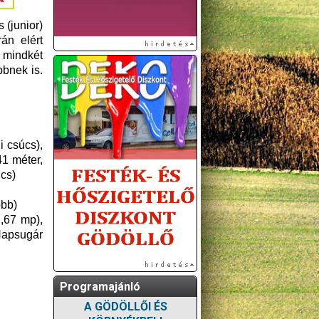
 (junior)
án elért
n mindkét
bbnek is.
i csúcs),
41 méter,
cs)
obb)
,67 mp),
Napsugár
Programajánló
A GÖDÖLLŐI ÉS