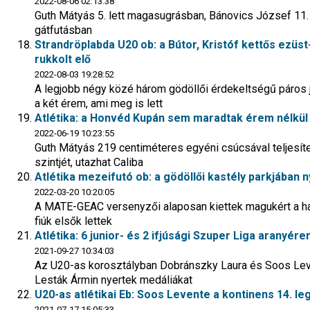
2022-08-06 02:13:38
Guth Mátyás 5. lett magasugrásban, Bánovics József 11
gátfutásban
Strandröplabda U20 ob: a Bútor, Kristóf kettős ezü
rukkolt elő
2022-08-03 19:28:52
A legjobb négy közé három gödöllői érdekeltségű páros jut
a két érem, ami meg is lett
Atlétika: a Honvéd Kupán sem maradtak érem nélkül 
2022-06-19 10:23:55
Guth Mátyás 219 centiméteres egyéni csúcsával teljesíte
szintjét, utazhat Caliba
Atlétika mezeifutó ob: a gödöllői kastély parkjában
2022-03-20 10:20:05
A MATE-GEAC versenyzői alaposan kiettek magukért a ha
fiúk elsők lettek
Atlétika: 6 junior- és 2 ifjúsági Szuper Liga aranyé
2021-09-27 10:34:03
Az U20-as korosztályban Dobránszky Laura és Soos Leve
Lesták Ármin nyertek medáliákat
U20-as atlétikai Eb: Soos Levente a kontinens 14. le
2021-07-17 15:05:33