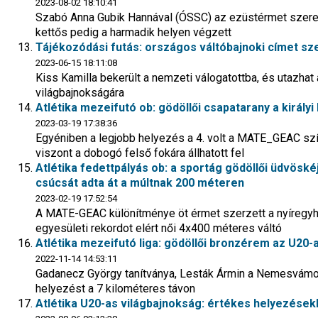
2023-08-02 18:10:41
Szabó Anna Gubik Hannával (ÓSSC) az ezüstérmet szerezte
kettős pedig a harmadik helyen végzett
Tájékozódási futás: országos váltóbajnoki címet sze
2023-06-15 18:11:08
Kiss Kamilla bekerült a nemzeti válogatottba, és utazhat 
világbajnokságára
Atlétika mezeifutó ob: gödöllői csapatarany a királyi
2023-03-19 17:38:36
Egyéniben a legjobb helyezés a 4. volt a MATE_GEAC szín
viszont a dobogó felső fokára állhatott fel
Atlétika fedettpályás ob: a sportág gödöllői üdvöské
csúcsát adta át a múltnak 200 méteren
2023-02-19 17:52:54
A MATE-GEAC különítménye öt érmet szerzett a nyíregyhá
egyesületi rekordot elért női 4x400 méteres váltó
Atlétika mezeifutó liga: gödöllői bronzérem az U20-
2022-11-14 14:53:11
Gadanecz György tanítványa, Lesták Ármin a Nemesvámo
helyezést a 7 kilométeres távon
Atlétika U20-as világbajnokság: értékes helyezésekk