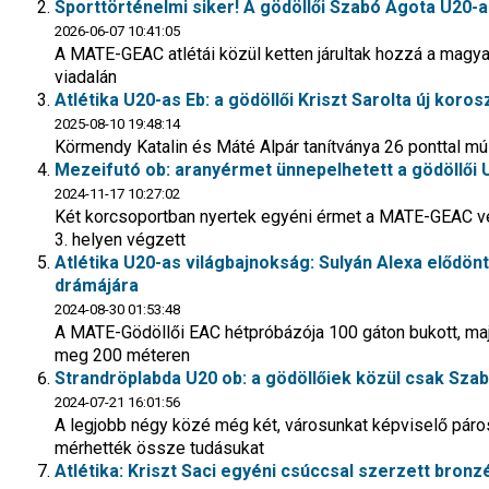
Sporttörténelmi siker! A gödöllői Szabó Ágota U20-
2026-06-07 10:41:05
A MATE-GEAC atlétái közül ketten járultak hozzá a magyar
viadalán
Atlétika U20-as Eb: a gödöllői Kriszt Sarolta új kor
2025-08-10 19:48:14
Körmendy Katalin és Máté Alpár tanítványa 26 ponttal múlta
Mezeifutó ob: aranyérmet ünnepelhetett a gödöllői U2
2024-11-17 10:27:02
Két korcsoportban nyertek egyéni érmet a MATE-GEAC ver
3. helyen végzett
Atlétika U20-as világbajnokság: Sulyán Alexa elődönt
drámájára
2024-08-30 01:53:48
A MATE-Gödöllői EAC hétpróbázója 100 gáton bukott, majd
meg 200 méteren
Strandröplabda U20 ob: a gödöllőiek közül csak Sza
2024-07-21 16:01:56
A legjobb négy közé még két, városunkat képviselő páros
mérhették össze tudásukat
Atlétika: Kriszt Saci egyéni csúccsal szerzett bro