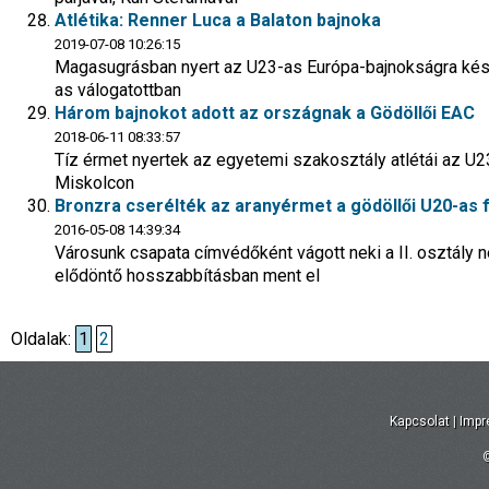
Atlétika: Renner Luca a Balaton bajnoka
2019-07-08 10:26:15
Magasugrásban nyert az U23-as Európa-bajnokságra készü
as válogatottban
Három bajnokot adott az országnak a Gödöllői EAC
2018-06-11 08:33:57
Tíz érmet nyertek az egyetemi szakosztály atlétái az U2
Miskolcon
Bronzra cserélték az aranyérmet a gödöllői U20-as 
2016-05-08 14:39:34
Városunk csapata címvédőként vágott neki a II. osztály 
elődöntő hosszabbításban ment el
Oldalak:
1
2
Kapcsolat
|
Imp
©