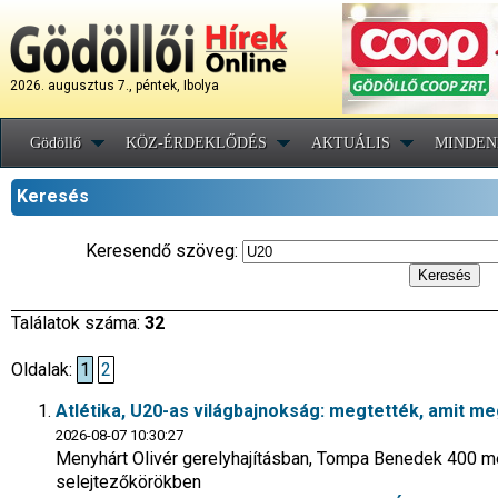
2026. augusztus 7., péntek, Ibolya
Gödöllő
KÖZ-ÉRDEKLŐDÉS
AKTUÁLIS
MINDEN
Keresés
Keresendő szöveg:
Találatok száma:
32
Oldalak:
1
2
Atlétika, U20-as világbajnokság: megtették, amit me
2026-08-07 10:30:27
Menyhárt Olivér gerelyhajításban, Tompa Benedek 400 mé
selejtezőkörökben