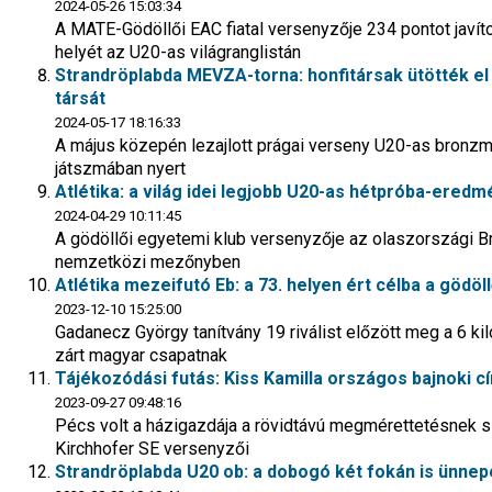
2024-05-26 15:03:34
A MATE-Gödöllői EAC fiatal versenyzője 234 pontot javít
helyét az U20-as világranglistán
Strandröplabda MEVZA-torna: honfitársak ütötték el a
társát
2024-05-17 18:16:33
A május közepén lezajlott prágai verseny U20-as bronz
játszmában nyert
Atlétika: a világ idei legjobb U20-as hétpróba-eredmé
2024-04-29 10:11:45
A gödöllői egyetemi klub versenyzője az olaszországi Bre
nemzetközi mezőnyben
Atlétika mezeifutó Eb: a 73. helyen ért célba a göd
2023-12-10 15:25:00
Gadanecz György tanítvány 19 riválist előzött meg a 6 kil
zárt magyar csapatnak
Tájékozódási futás: Kiss Kamilla országos bajnoki 
2023-09-27 09:48:16
Pécs volt a házigazdája a rövidtávú megmérettetésnek 
Kirchhofer SE versenyzői
Strandröplabda U20 ob: a dobogó két fokán is ünnepe