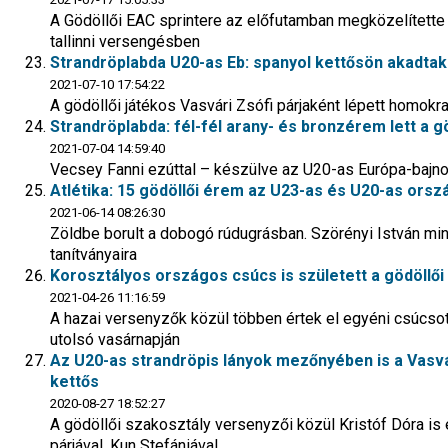
A Gödöllői EAC sprintere az előfutamban megközelítette e
tallinni versengésben
Strandröplabda U20-as Eb: spanyol kettősön akadta
2021-07-10 17:54:22
A gödöllői játékos Vasvári Zsófi párjaként lépett homokr
Strandröplabda: fél-fél arany- és bronzérem lett a 
2021-07-04 14:59:40
Vecsey Fanni ezúttal – készülve az U20-as Európa-bajnok
Atlétika: 15 gödöllői érem az U23-as és U20-as ors
2021-06-14 08:26:30
Zöldbe borult a dobogó rúdugrásban. Szörényi István mi
tanítványaira
Korosztályos országos csúcs is született a gödöllői
2021-04-26 11:16:59
A hazai versenyzők közül többen értek el egyéni csúcso
utolsó vasárnapján
Az U20-as strandröpis lányok mezőnyében is a Vasv
kettős
2020-08-27 18:52:27
A gödöllői szakosztály versenyzői közül Kristóf Dóra is 
párjával, Kun Stefániával