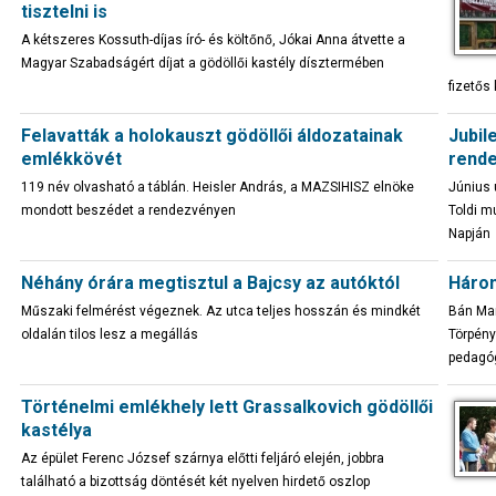
tisztelni is
A kétszeres Kossuth-díjas író- és költőnő, Jókai Anna átvette a
Magyar Szabadságért díjat a gödöllői kastély dísztermében
fizetős
Felavatták a holokauszt gödöllői áldozatainak
Jubil
emlékkövét
rende
119 név olvasható a táblán. Heisler András, a MAZSIHISZ elnöke
Június 
mondott beszédet a rendezvényen
Toldi m
Napján
Néhány órára megtisztul a Bajcsy az autóktól
Három
Műszaki felmérést végeznek. Az utca teljes hosszán és mindkét
Bán Mar
oldalán tilos lesz a megállás
Törpény
pedagó
Történelmi emlékhely lett Grassalkovich gödöllői
kastélya
Az épület Ferenc József szárnya előtti feljáró elején, jobbra
található a bizottság döntését két nyelven hirdető oszlop