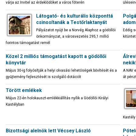
várja az Invitel az érdeklődőket a város főterén
ülésein
Látogató- és kulturális központtá
Polgá
csinosítanák a Testőrlaktanyát
adom
Pályázatot nyújt be a Norvég Alaphoz a gödöllői
Eddig s
önkormányzat, a városvezetés 295,1 millió
kitünte
forintos támogatást remél
Közel 2 milliós támogatást kapott a gödöllői
Álrev
könyvtár
nekik
Május 30-ig folyósítják a helyi olvasási lehetőségek bővítését és a
A NAV e
gyűjtemény fejlesztését is szolgáló dotációt
át pénz
Törött emlékek
Május 22-én holokauszt-emlékkiállítás nyílik a Gödöllői Királyi
Kastélyban
Kastély
Bizottsági alelnök lett Vécsey László
Pótel