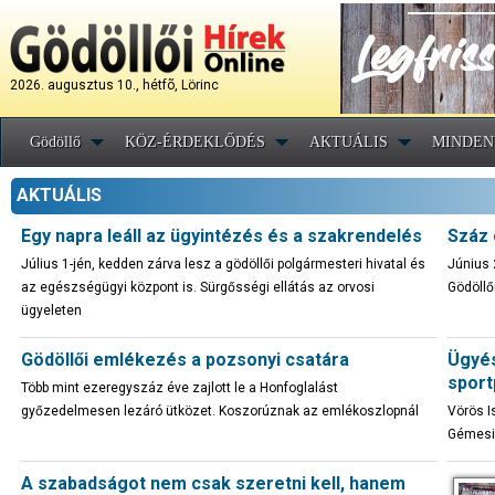
2026. augusztus 10., hétfõ, Lörinc
Gödöllő
KÖZ-ÉRDEKLŐDÉS
AKTUÁLIS
MINDEN
AKTUÁLIS
Egy napra leáll az ügyintézés és a szakrendelés
Száz 
Július 1-jén, kedden zárva lesz a gödöllői polgármesteri hivatal és
Június 
az egészségügyi központ is. Sürgősségi ellátás az orvosi
Gödöll
ügyeleten
Gödöllői emlékezés a pozsonyi csatára
Ügyés
sport
Több mint ezeregyszáz éve zajlott le a Honfoglalást
győzedelmesen lezáró ütközet. Koszorúznak az emlékoszlopnál
Vörös Is
Gémesi 
A szabadságot nem csak szeretni kell, hanem