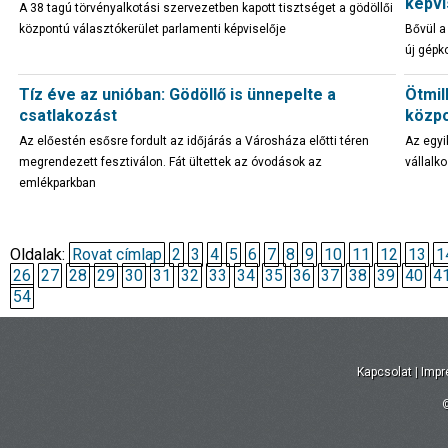
képvi
A 38 tagú törvényalkotási szervezetben kapott tisztséget a gödöllői
központú választókerület parlamenti képviselője
Bővül a 
új gépk
Tíz éve az unióban: Gödöllő is ünnepelte a
Ötmil
csatlakozást
közpo
Az előestén esősre fordult az időjárás a Városháza előtti téren
Az egyi
megrendezett fesztiválon. Fát ültettek az óvodások az
vállalk
emlékparkban
Oldalak:
Rovat címlap
2
3
4
5
6
7
8
9
10
11
12
13
1
26
27
28
29
30
31
32
33
34
35
36
37
38
39
40
4
54
Kapcsolat
|
Imp
©