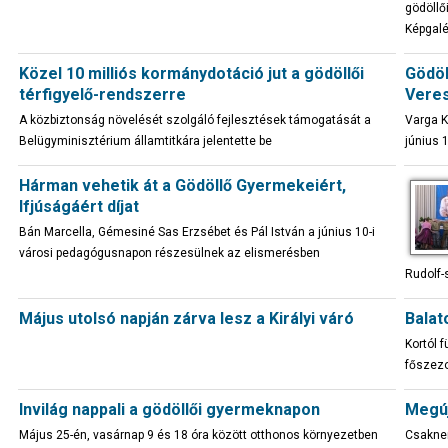
gödöllő
Képgalé
Közel 10 milliós kormánydotáció jut a gödöllői
Gödöl
térfigyelő-rendszerre
Vere
A közbiztonság növelését szolgáló fejlesztések támogatását a
Varga K
Belügyminisztérium államtitkára jelentette be
június 
Hárman vehetik át a Gödöllő Gyermekeiért,
Ifjúságáért díjat
Bán Marcella, Gémesiné Sas Erzsébet és Pál István a június 10-i
városi pedagógusnapon részesülnek az elismerésben
Rudolf-
Május utolsó napján zárva lesz a Királyi váró
Balat
Kortól 
főszezo
Invilág nappali a gödöllői gyermeknapon
Megúj
Május 25-én, vasárnap 9 és 18 óra között otthonos környezetben
Csaknem