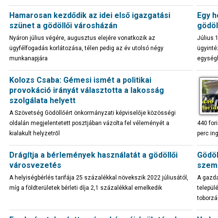
Hamarosan kezdődik az idei első igazgatási
Egy h
szünet a gödöllői városházán
gödöl
Nyáron július végére, augusztus elejére vonatkozik az
Július 
ügyfélfogadás korlátozása, télen pedig az év utolsó négy
ügyinté
munkanapjára
egység
Kolozs Csaba: Gémesi ismét a politikai
provokáció irányát választotta a lakosság
szolgálata helyett
A Szövetség Gödöllőért önkormányzati képviselője közösségi
oldalán megjelentetett posztjában vázolta fel véleményét a
440 for
kialakult helyzetről
perc in
Drágítja a bérlemények használatát a gödöllői
Gödöl
városvezetés
szemé
A helyiségbérlés tarifája 25 százalékkal növekszik 2022 júliusától,
A gazda
míg a földterületek bérleti díja 2,1 százalékkal emelkedik
települ
toborz