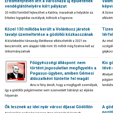
Eredménytelen lett a városháza új épületének
Vadme
vendéglátóhelyére kiírt pályázat
képvi
20 millió forintból fejleszthet a Kalória, maradnak a helyükön az
A Szöve
Erkeles logopédiai osztályok, költözik a fogorvos
elkísér
Közel 130 millióba került a Volánbusz járatok
Tizen
tavalyi üzemeltetése a gödöllői közkasszának
térfe
A közlekedési társaság illetékesei elkészítették a 2021-es
Az inte
beszámolót, ami alapján több mint 35 milliót még fizetnie kell az
szolgál
önkormányzatnak
gépkocs
Főügyészségi álláspont: nem
Kis g
történt jogosulatlan megfigyelés a
tévé-
Pegasus-ügyben, amiben Gémesi
Ahelyet
áldozatként tüntette fel magát
polgárm
Arra is fény derült, hogy a megfigyelt személyek,
lendült
így a gödöllői polgármester sem szenvedett hátrányt az eljárás
folyamán
Ők lesznek az idei nyár városi díjasai Gödöllőn
A göd
pozit