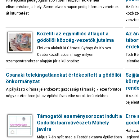
A települési pedagógusnapon öten részsülnek kiemelt
elismerésben, a helyi Semmelweis-napon pedig hárman vehetnek
Az önko
át kitüntetést
közbizt
vesztes
Közelíti az egymilliós átlagot a
Az ár
gödöllői közcég-vezetők jutalma
tábor
érdek
Elvi vita alakult ki Gémesi György és Kolozs
Csaba között abban, hogy milyen
Tóth Bé
szempontrendszer alapján jár a különpénz
jelentk
Csanaki telekingatlanokat értékesített a gödöllői
Szijj
önkormányzat
körny
rend
A pályázati kiírásra jelentkezett gazdasági társaság 7 ezer forintos
négyzetéter-áron jut az építési övezetbe sorolt területekhez
A szakt
bejelen
Támogatói eseménysorozat indult a
Erre 
Gödöllői Iparművészeti Műhely
gödöll
javára
Hatszáz
Május 7-én nyílt meg a Testőrlaktanya épületében
legkevé