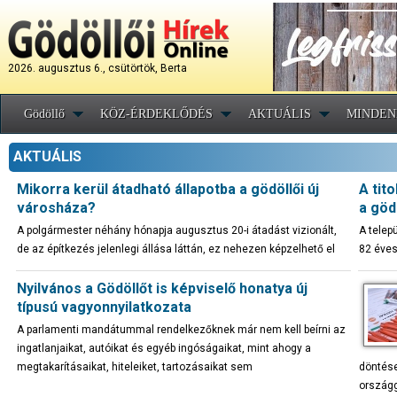
2026. augusztus 6., csütörtök, Berta
Gödöllő
KÖZ-ÉRDEKLŐDÉS
AKTUÁLIS
MINDEN
AKTUÁLIS
Mikorra kerül átadható állapotba a gödöllői új
A tit
városháza?
a göd
A polgármester néhány hónapja augusztus 20-i átadást vizionált,
A telep
de az építkezés jelenlegi állása láttán, ez nehezen képzelhető el
82 éves
Nyilvános a Gödöllőt is képviselő honatya új
típusú vagyonnyilatkozata
A parlamenti mandátummal rendelkezőknek már nem kell beírni az
ingatlanjaikat, autóikat és egyéb ingóságaikat, mint ahogy a
megtakarításaikat, hiteleiket, tartozásaikat sem
döntése
országg