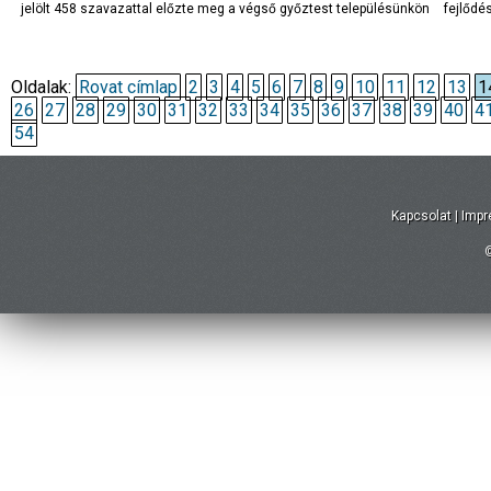
jelölt 458 szavazattal előzte meg a végső győztest településünkön
fejlődé
Oldalak:
Rovat címlap
2
3
4
5
6
7
8
9
10
11
12
13
1
26
27
28
29
30
31
32
33
34
35
36
37
38
39
40
4
54
Kapcsolat
|
Imp
©