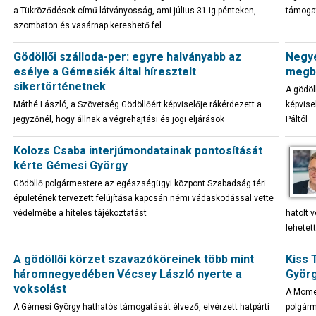
a Tükröződések című látványosság, ami július 31-ig pénteken,
támoga
szombaton és vasárnap kereshető fel
Gödöllői szálloda-per: egyre halványabb az
Negye
esélye a Gémesiék által híresztelt
megbí
sikertörténetnek
A gödöl
Máthé László, a Szövetség Gödöllőért képviselője rákérdezett a
képvise
jegyzőnél, hogy állnak a végrehajtási és jogi eljárások
Páltól
Kolozs Csaba interjúmondatainak pontosítását
kérte Gémesi György
Gödöllő polgármestere az egészségügyi központ Szabadság téri
épületének tervezett felújítása kapcsán némi vádaskodással vette
védelmébe a hiteles tájékoztatást
hatolt 
lehetet
A gödöllői körzet szavazóköreinek több mint
Kiss 
háromnegyedében Vécsey László nyerte a
Györg
voksolást
A Momen
A Gémesi György hathatós támogatását élvező, elvérzett hatpárti
polgárm