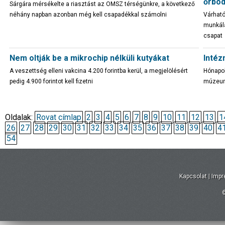
őrbód
Sárgára mérsékelte a riasztást az OMSZ térségünkre, a következő
néhány napban azonban még kell csapadékkal számolni
Várható
munkála
csapat
Nem oltják be a mikrochip nélküli kutyákat
Intéz
A veszettség elleni vakcina 4.200 forintba kerül, a megjelölésért
Hónapok
pedig 4.900 forintot kell fizetni
múzeum 
Oldalak:
Rovat címlap
2
3
4
5
6
7
8
9
10
11
12
13
1
26
27
28
29
30
31
32
33
34
35
36
37
38
39
40
4
54
Kapcsolat
|
Imp
©