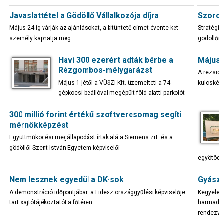
Javaslattétel a Gödöllő Vállalkozója díjra
Szoro
Május 24-ig várják az ajánlásokat, a kitüntető címet évente két
Stratég
személy kaphatja meg
gödöllő
Havi 300 ezerért adták bérbe a
Május
Rézgombos-mélygarázst
A rezsi
Május 1-jétől a VÜSZI Kft. üzemelteti a 74
kulcské
gépkocsi-beállóval megépült föld alatti parkolót
300 millió forint értékű szoftvercsomag segíti
mérnökképzést
Együttműködési megállapodást írtak alá a Siemens Zrt. és a
gödöllői Szent István Egyetem képviselői
egyötöd
Nem lesznek egyedül a DK-sok
Gyász
A demonstráció időpontjában a Fidesz országgyűlési képviselője
Kegyele
tart sajtótájékoztatót a főtéren
harmad
rendez