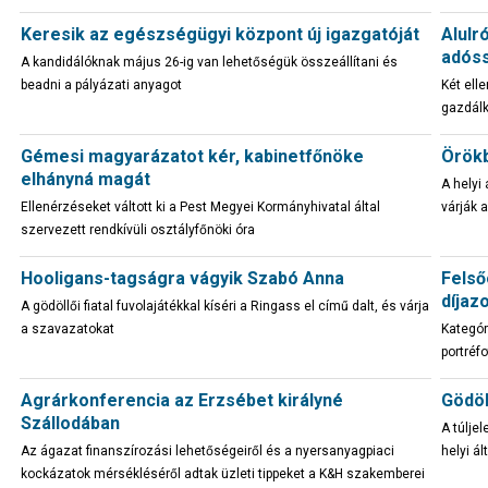
Keresik az egészségügyi központ új igazgatóját
Alulr
adós
A kandidálóknak május 26-ig van lehetőségük összeállítani és
beadni a pályázati anyagot
Két ell
gazdál
Gémesi magyarázatot kér, kabinetfőnöke
Örökb
elhányná magát
A helyi
Ellenérzéseket váltott ki a Pest Megyei Kormányhivatal által
várják 
szervezett rendkívüli osztályfőnöki óra
Hooligans-tagságra vágyik Szabó Anna
Felső
díjaz
A gödöllői fiatal fuvolajátékkal kíséri a Ringass el című dalt, és várja
a szavazatokat
Kategór
portréf
Agrárkonferencia az Erzsébet királyné
Gödöl
Szállodában
A túljel
Az ágazat finanszírozási lehetőségeiről és a nyersanyagpiaci
helyi á
kockázatok mérsékléséről adtak üzleti tippeket a K&H szakemberei