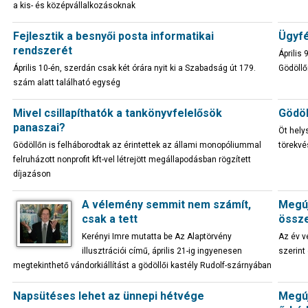
a kis- és középvállalkozásoknak
Fejlesztik a besnyői posta informatikai
Ügyfé
rendszerét
Április 
Április 10-én, szerdán csak két órára nyit ki a Szabadság út 179.
Gödöllő
szám alatt található egység
Mivel csillapíthatók a tankönyvfelelősök
Gödöl
panaszai?
Öt hely
Gödöllőn is felháborodtak az érintettek az állami monopóliummal
törekvé
felruházott nonprofit kft-vel létrejött megállapodásban rögzített
díjazáson
A vélemény semmit nem számít,
Megúj
csak a tett
össze
Kerényi Imre mutatta be Az Alaptörvény
Az év v
illusztrációi című, április 21-ig ingyenesen
szerint
megtekinthető vándorkiállítást a gödöllői kastély Rudolf-szárnyában
Napsütéses lehet az ünnepi hétvége
Megúj