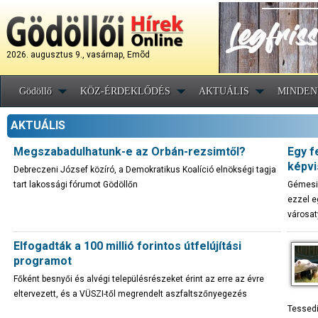
2026. augusztus 9., vasárnap, Emõd
Gödöllő
KÖZ-ÉRDEKLŐDÉS
AKTUÁLIS
MINDEN
AKTUÁLIS
Megszabadulhatunk-e az Orbán-rezsimtől?
Egy f
képvi
Debreczeni József közíró, a Demokratikus Koalíció elnökségi tagja
tart lakossági fórumot Gödöllőn
Gémesi 
ezzel e
városa
Elfogadták a 100 millió forintos útfelújítási
programot
Főként besnyői és alvégi településrészeket érint az erre az évre
eltervezett, és a VÜSZI-től megrendelt aszfaltszőnyegezés
Tessedi