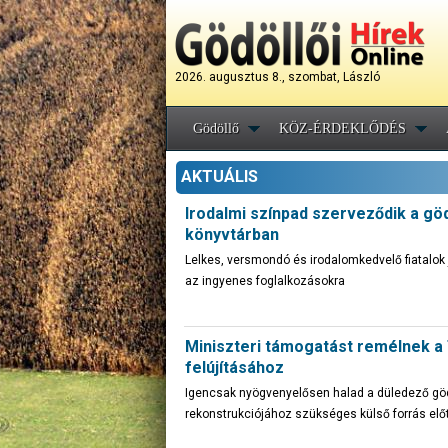
2026. augusztus 8., szombat, László
Gödöllő
KÖZ-ÉRDEKLŐDÉS
AKTUÁLIS
Irodalmi színpad szerveződik a göd
könyvtárban
Lelkes, versmondó és irodalomkedvelő fiatalok 
az ingyenes foglalkozásokra
Miniszteri támogatást remélnek a
felújításához
Igencsak nyögvenyelősen halad a düledező göd
rekonstrukciójához szükséges külső forrás el