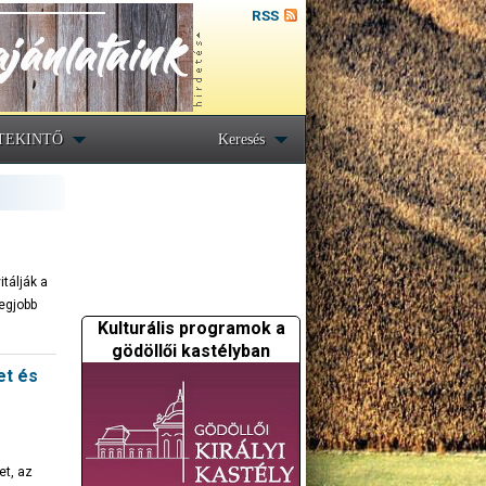
RSS
TEKINTŐ
Keresés
tálják a
legjobb
Kulturális programok a
gödöllői kastélyban
et és
et, az