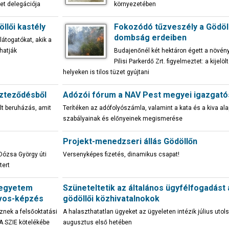
et delegációja
környezetében
llői kastély
Fokozódó tűzveszély a Gödöll
dombság erdeiben
látogatókat, akik a
hatják
Budajenőnél két hektáron égett a növény
Pilisi Parkerdő Zrt. figyelmeztet: a kijelöl
helyeken is tilos tüzet gyújtani
szteződésből
Adózói fórum a NAV Pest megyei igazgat
ult beruházás, amit
Terítéken az adófolyószámla, valamint a kata és a kiva al
szabályainak és előnyeinek megismerése
Projekt-menedzseri állás Gödöllőn
 Dózsa György úti
Versenyképes fizetés, dinamikus csapat!
tert
i egyetem
Szüneteltetik az általános ügyfélfogadást 
rvos-képzés
gödöllői közhivatalnokok
znek a felsőoktatási
A halaszthatatlan ügyeket az ügyeleten intézik július utol
A SZIE kötelékébe
augusztus első hetében