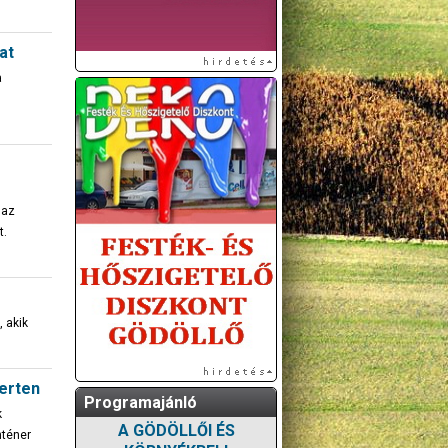
at
a
 az
t.
 akik
erten
Programajánló
k
A GÖDÖLLŐI ÉS
nténer