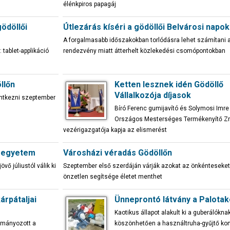
élénkpiros papagáj
gödöllői
Útlezárás kíséri a gödöllői Belvárosi napok
A forgalmasabb időszakokban torlódásra lehet számítani 
 tablet-applikáció
rendezvény miatt átterhelt közlekedési csomópontokban
llőn
Ketten lesznek idén Gödöllő
Vállalkozója díjasok
entkezni szeptember
Bíró Ferenc gumijavító és Solymosi Imre
Országos Mesterséges Termékenyítő Zr
vezérigazgatója kapja az elismerést
tú egyetem
Városházi véradás Gödöllőn
vő júliustól válik ki
Szeptember első szerdáján várják azokat az önkénteseket,
önzetlen segítsége életet menthet
árpátaljai
Ünneprontó látvány a Palotak
Kaotikus állapot alakult ki a guberálókna
ományozott a
köszönhetően a használtruha-gyűjtő ko