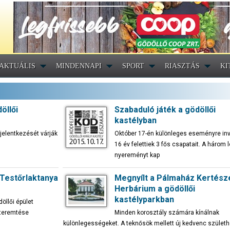
AKTUÁLIS
MINDENNAPI
SPORT
RIASZTÁS
KI
öllői
Szabaduló játék a gödöllői
kastélyban
jelentkezését várják
Október 17-én különleges eseményre invi
16 év felettiek 3 fős csapatait. A három 
nyereményt kap
 Testőrlaktanya
Megnyílt a Pálmaház Kertész
Herbárium a gödöllői
kastélyparkban
öllői épület
őteremtése
Minden korosztály számára kínálnak
különlegességeket. A teknősök mellett új kedvenc születh