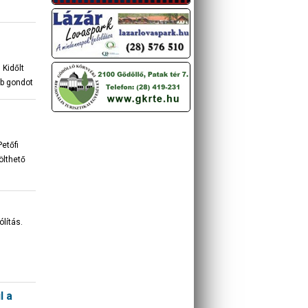
 Kidőlt
bb gondot
etőfi
ölthető
lítás.
l a