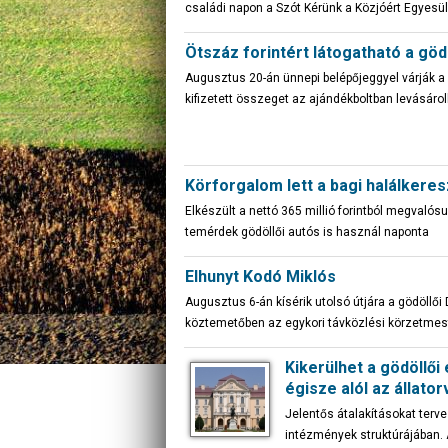
családi napon a Szót Kérünk a Közjóért Egyesül
Ötszáz forintért látogatható a gödö
Augusztus 20-án ünnepi belépőjeggyel várják a 
kifizetett összeget az ajándékboltban levásárol
Körforgalom lett a bagi halálkere
Elkészült a nettó 365 millió forintból megvalós
temérdek gödöllői autós is használ naponta
Elhunyt Kodó Miklós
Augusztus 6-án kísérik utolsó útjára a gödöllői
köztemetőben az egykori távközlési körzetmes
Kikerülhet a gödöllő
égisze alól az állato
Jelentős átalakításokat terve
intézmények struktúrájában. 