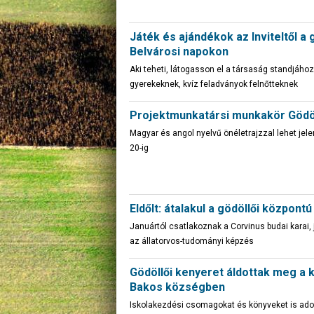
Játék és ajándékok az Inviteltől a 
Belvárosi napokon
Aki teheti, látogasson el a társaság standjához:
gyerekeknek, kvíz feladványok felnőtteknek
Projektmunkatársi munkakör Gödö
Magyar és angol nyelvű önéletrajzzal lehet jel
20-ig
Eldőlt: átalakul a gödöllői közpon
Januártól csatlakoznak a Corvinus budai karai, jö
az állatorvos-tudományi képzés
Gödöllői kenyeret áldottak meg a k
Bakos községben
Iskolakezdési csomagokat és könyveket is ad