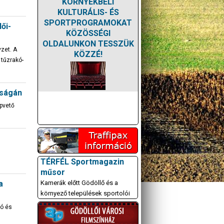
KÖRNYÉKBELI
KULTURÁLIS- ÉS
SPORTPROGRAMOKAT
ői-
KÖZÖSSÉGI
OLDALUNKON TESSZÜK
zet. A
KÖZZÉ!
t tűzrakó-
óságán
apvető
TÉRFÉL Sportmagazin
műsor
a
Kamerák előtt Gödöllő és a
környező települések sportolói
só és