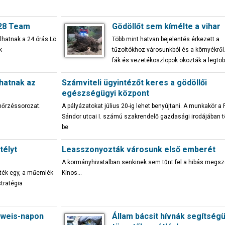
 28 Team
Gödöllőt sem kímélte a vihar
lhatnak a 24 órás Lö
Több mint hatvan bejelentés érkezett a
k
tűzoltókhoz városunkból és a környékről.
fák és vezetékoszlopok okozták a legtö
nhatnak az
Számviteli ügyintézőt keres a gödöllői
egészségügyi központ
enőrzéssorozat.
A pályázatokat július 20-ig lehet benyújtani. A munkakör a P
Sándor utcai I. számú szakrendelő gazdasági irodájában t
be
télyt
Leasszonyozták városunk első emberét
A kormányhivatalban senkinek sem tűnt fel a hibás megszó
tték egy, a műemlék
Kínos…
tratégia
lweis-napon
Állam bácsit hívnák segítségü