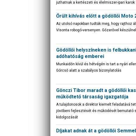
juthatnak a kertészeti és élelmiszer-ipari karok
Őrült kihívás előtt a gödöllői Moto
Az utolsó napokban tudták meg, hogy rajthoz ál
Visonta robogó-versenyen. Gőzerővel készülne
Gödöllői helyszíneken is felbukka
adóhatóság emberei
Munkaidőn kívül és hétvégén is tart a nyári ell
Górcső alatt a szabályos bizonylatolás
Gönczi Tibor maradt a gödöllői kas
működtető társaság igazgatója
A tulajdonosok a direktor kiemelt feladatává te
jövőbeni fejlesztését és működését bemutató s
kidolgozását
Díjakat adnak át a gödöllői Semme