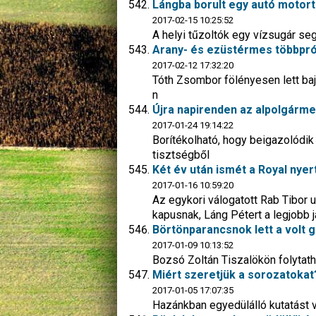
Lángba borult egy autó motort
2017-02-15 10:25:52
A helyi tűzoltók egy vízsugár se
Arany- és ezüstérmes többpró
2017-02-12 17:32:20
Tóth Zsombor fölényesen lett bajn
n
Újra napirenden az alpolgárme
2017-01-24 19:14:22
Borítékolható, hogy beigazolódik
tisztségből
Két év után ismét a Royal nyer
2017-01-16 10:59:20
Az egykori válogatott Rab Tibor u
kapusnak, Láng Pétert a legjobb 
Börtönparancsnok lett a volt g
2017-01-09 10:13:52
Bozsó Zoltán Tiszalökön folytath
Miért szeretjük a sorozatokat
2017-01-05 17:07:35
Hazánkban egyedülálló kutatást 