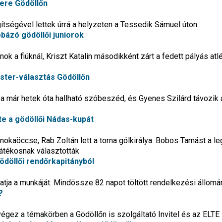
ere Gödöllőn
gítségével lettek úrrá a helyzeten a Tessedik Sámuel úton
bázó gödöllői juniorok
ok a fiúknál, Kriszt Katalin másodikként zárt a fedett pályás atlé
ster-választás Gödöllőn
 a már hetek óta hallható szóbeszéd, és Gyenes Szilárd távozik 
te a gödöllői Nádas-kupát
nokaöccse, Rab Zoltán lett a torna gólkirálya. Bobos Tamást a le
játékosnak választották
ödöllői rendőrkapitányból
atja a munkáját. Mindössze 82 napot töltött rendelkezési állom
?
végez a témakörben a Gödöllőn is szolgáltató Invitel és az ELT