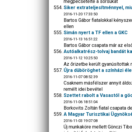
megpecsételte a sorsukat
Siker extrateljesítménnyel, miu
2016-11-20 17:33:50
Bartos Gábor fiatalokkal kényszer
ellen
Simán nyert a TF ellen a GKC
2016-11-13 16:51:22
Bartos Gábor csapata már az első
Autóalkatrész-tolvaj bandát ka
2016-11-12 10:25:50
Az őrizetbe került gyanúsítottak m
Újra düböröghet a színházi éle
2016-11-07 08:52:39
Csaknem másfélszer annyit áldoz
remélt idei bevétel
Szettet rabolt a Vasastól a göd
2016-11-06 18:51:04
Borkovits Zoltán fiatal csapata d
A Magyar Turisztikai Ügynöksé
2016-11-03 19:07:08
Új munkaköre mellett Gönczi Tib