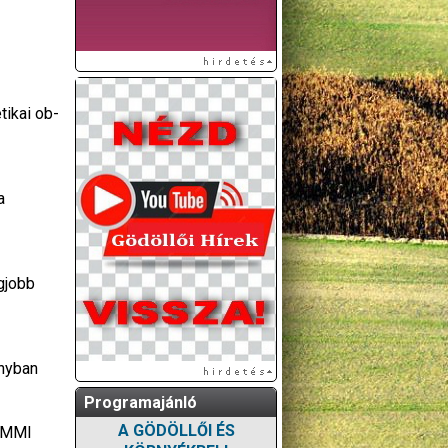
tikai ob-
a
gjobb
ányban
Programajánló
A GÖDÖLLŐI ÉS
E MMI