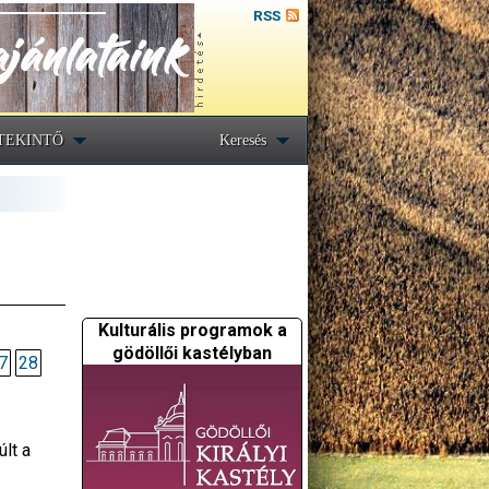
RSS
TEKINTŐ
Keresés
Kulturális programok a
gödöllői kastélyban
7
28
lt a