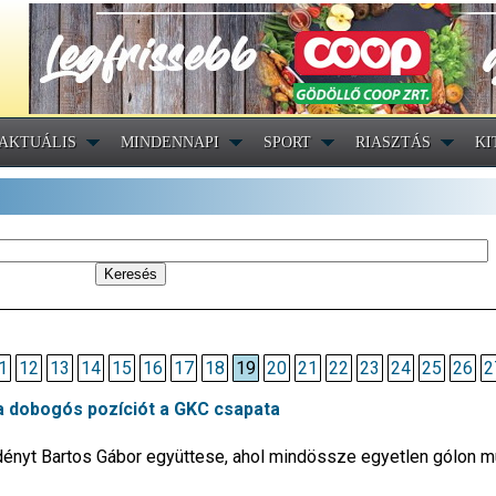
AKTUÁLIS
MINDENNAPI
SPORT
RIASZTÁS
KI
1
12
13
14
15
16
17
18
19
20
21
22
23
24
25
26
2
a dobogós pozíciót a GKC csapata
dényt Bartos Gábor együttese, ahol mindössze egyetlen gólon mú