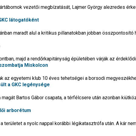
rtábornok vezetői megbízatását, Lajmer György alezredes érke
GKC látogatóként
ánban maradt alul a kritikus pillanatokban jobban összpontosító 
n
ntban, majd a rendőrkapitányság épületében várják az érdeklőd
rszombatja Miskolcon
k az egyetemi klub 10 éves tehetségei a borsodi megyeszékh
ült a GKC legénysége
a magát Bartos Gábor csapata, a térfélcsere után azonban kiütköz
llői arborétum
területet a nyolc nappal korábbi légikatasztrófa után. A kár nem 