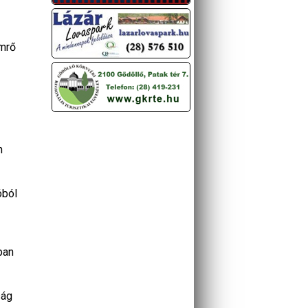
ömrő
n
óból
ban
ság