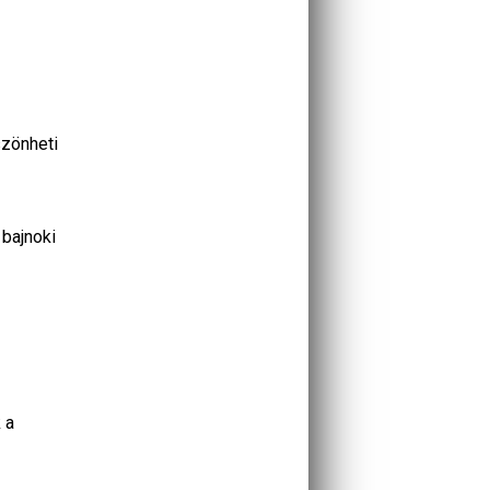
szönheti
bajnoki
 a