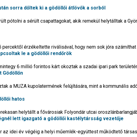
tán sorra dőltek ki a gödöllői átlövők a sorból
ült pótolni a sérült csapattagokat, akik remekül helytálltak a Gy
 percektől érzékeltette riválisával, hogy nem sok jóra számíthat
pcsoltak le a gödöllői rendőrök
integy 6 millió forintos kárt okoztak a szadai ipari park területé
t Gödöllőn
tak a MUZA kupolatermének felújítására, mint a kommunális ad
öllői hatos
erekasan helytállt a fővárosiak Folyondár utcai oroszlánbarlangjá
gnél lett igazgató a gödöllői kastélytársság vezetője
or az idei év végéig a helyi műemlék-együttest működtető társa