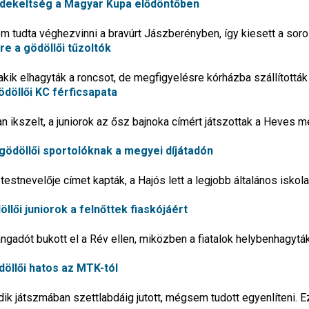
érdekeltség a Magyar Kupa elődöntőben
m tudta véghezvinni a bravúrt Jászberényben, így kiesett a sor
kre a gödöllői tűzoltók
akik elhagyták a roncsot, de megfigyelésre kórházba szállították
ödöllői KC férficsapata
 ikszelt, a juniorok az ősz bajnoka címért játszottak a Heves 
gödöllői sportolóknak a megyei díjátadón
estnevelője címet kapták, a Hajós lett a legjobb általános iskola
öllői juniorok a felnőttek fiaskójáért
ngadót bukott el a Rév ellen, miközben a fiatalok helybenhagytá
döllői hatos az MTK-tól
ik játszmában szettlabdáig jutott, mégsem tudott egyenlíteni. E