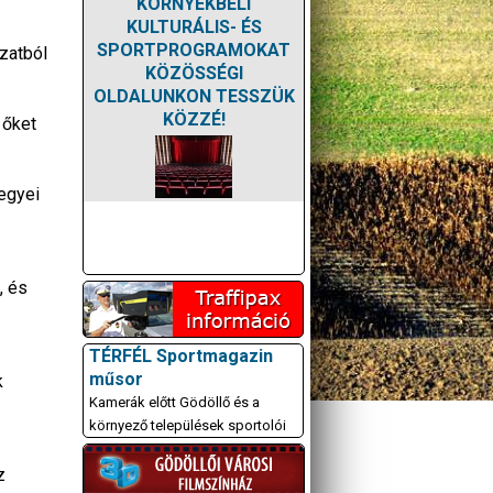
KÖRNYÉKBELI
KULTURÁLIS- ÉS
SPORTPROGRAMOKAT
ozatból
KÖZÖSSÉGI
OLDALUNKON TESSZÜK
KÖZZÉ!
 őket
megyei
, és
TÉRFÉL Sportmagazin
műsor
k
Kamerák előtt Gödöllő és a
környező települések sportolói
z