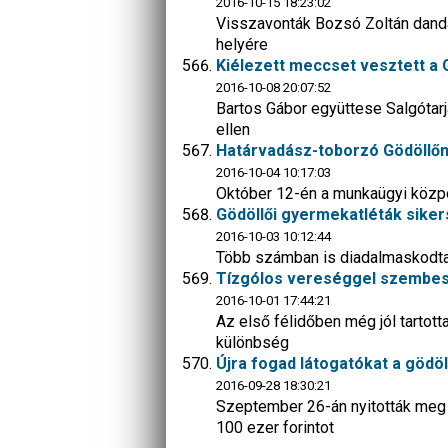
2016-10-15 18:23:02
Visszavonták Bozsó Zoltán dandá
helyére
Kiélezett meccset vesztett a 
2016-10-08 20:07:52
Bartos Gábor együttese Salgótarj
ellen
Határvadász-toborzó Gödöllő
2016-10-04 10:17:03
Október 12-én a munkaügyi közpo
Gödöllői gyermekatléták sike
2016-10-03 10:12:44
Több számban is diadalmaskodta
Tízgólos vereséggel szembes
2016-10-01 17:44:21
Az első félidőben még jól tartott
különbség
Újra fogad látogatókat a gödö
2016-09-28 18:30:21
Szeptember 26-án nyitották meg a 
100 ezer forintot