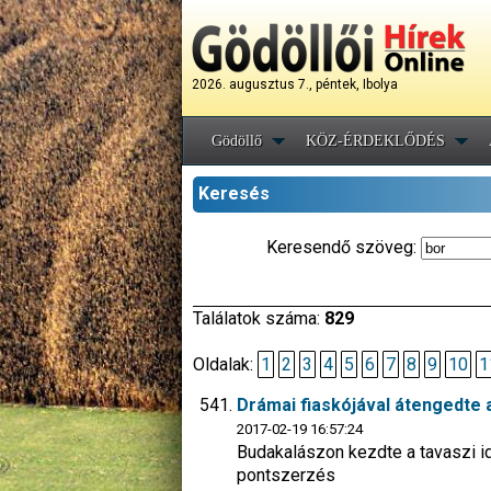
2026. augusztus 7., péntek, Ibolya
Gödöllő
KÖZ-ÉRDEKLŐDÉS
Keresés
Keresendő szöveg:
Találatok száma:
829
Oldalak:
1
2
3
4
5
6
7
8
9
10
1
Drámai fiaskójával átengedte 
2017-02-19 16:57:24
Budakalászon kezdte a tavaszi i
pontszerzés