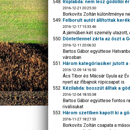
Röplabda: nem lesz gödöllői 
2016-12-21 20:25:30
Borkovits Zoltán különítménye ne
Felborult autót állítottak keré
2016-12-17 15:33:46
A járműben két személy utazott, 
Döntetlennel zárta az őszt a G
2016-12-11 20:06:32
Bartos Gábor együttese Hatvanban
városban
Három kategóriasiker jutott a 
2016-12-09 14:16:50
Ács Tibor és Mácsár Gyula az Év t
nyert az ifibajnok röpicsapat is
Kézilabda: bosszút álltak a göd
2016-12-04 18:55:38
Bartos Gábor együttese fontos ra
riválisukat
Három szettben kapott ki a gö
2016-11-27 18:27:53
Borkovits Zoltán csapata a másod