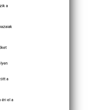
zik a
hazaiak
őket
elyen
ött a
éri el a