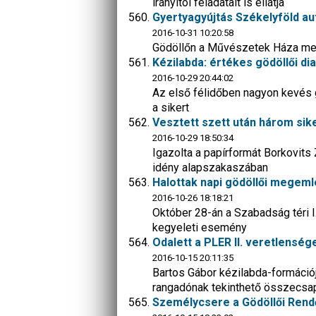
irányítói feladatait is ellátja
Gyertyagyújtás Székelyföld au
2016-10-31 10:20:58
Gödöllőn a Művészetek Háza mel
Kézilabda: értékes gödöllői d
2016-10-29 20:44:02
Az első félidőben nagyon kevés 
a sikert
Vesztett szett után három sik
2016-10-29 18:50:34
Igazolta a papírformát Borkovit
idény alapszakaszában
Halottak napi gödöllői megem
2016-10-26 18:18:21
Október 28-án a Szabadság téri I
kegyeleti esemény
Odalett a PLER II. veretlenség
2016-10-15 20:11:35
Bartos Gábor kézilabda-formációj
rangadónak tekinthető összecsa
Személycsere a Gödöllői Rend