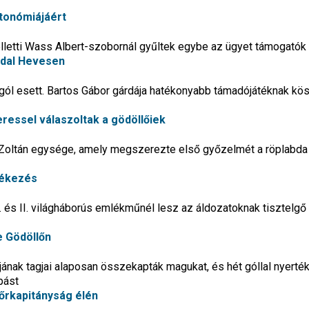
tonómiájáért
letti Wass Albert-szobornál gyűltek egybe az ügyet támogatók
iadal Hevesen
gól esett. Bartos Gábor gárdája hatékonyabb támadójátéknak kö
eressel válaszoltak a gödöllőiek
s Zoltán egysége, amely megszerezte első győzelmét a röplabda 
lékezés
. és II. világháborús emlékműnél lesz az áldozatoknak tisztelgő
e Gödöllőn
ának tagjai alaposan összekapták magukat, és hét góllal nyerték
pást
őrkapitányság élén