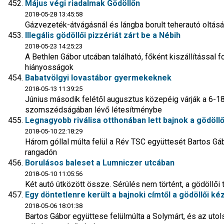
Május végi riadalmak Gödöllőn
2018-05-28 13:45:58
Gázvezeték-átvágásnál és lángba borult teherautó oltásán
Illegális gödöllői pizzériát zárt be a Nébih
2018-05-23 14:25:23
A Bethlen Gábor utcában található, főként kiszállítással 
hiányosságok
Babatvölgyi lovastábor gyermekeknek
2018-05-13 11:39:25
Június második felétől augusztus közepéig várják a 6-18 
szomszédságában lévő létesítménybe
Legnagyobb riválisa otthonában lett bajnok a gödöllő
2018-05-10 22:18:29
Három góllal múlta felül a Rév TSC együttesét Bartos Gá
rangadón
Borulásos baleset a Lumniczer utcában
2018-05-10 11:05:56
Két autó ütközött össze. Sérülés nem történt, a gödöllői t
Egy döntetlenre került a bajnoki címtől a gödöllői ké
2018-05-06 18:01:38
Bartos Gábor együttese felülmúlta a Solymárt, és az utol