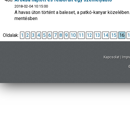
2018-02-04 10:15:00
A havas úton történt a baleset, a patkó-kanyar közelébe
mentésben
Oldalak:
1
2
3
4
5
6
7
8
9
10
11
12
13
14
15
16
1
Kapcsolat
|
Imp
©