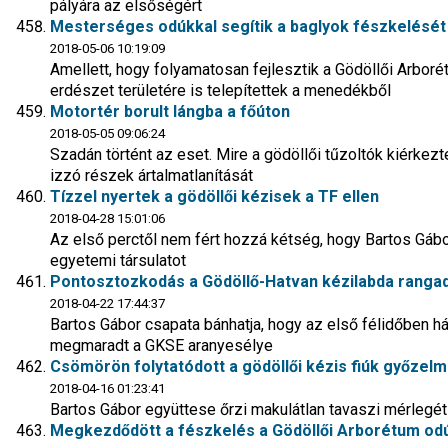
pályára az elsőségért
Mesterséges odúkkal segítik a baglyok fészkelését
2018-05-06 10:19:09
Amellett, hogy folyamatosan fejlesztik a Gödöllői Arboré
erdészet területére is telepítettek a menedékből
Motortér borult lángba a főúton
2018-05-05 09:06:24
Szadán történt az eset. Mire a gödöllői tűzoltók kiérke
izzó részek ártalmatlanítását
Tízzel nyertek a gödöllői kézisek a TF ellen
2018-04-28 15:01:06
Az első perctől nem fért hozzá kétség, hogy Bartos Gábo
egyetemi társulatot
Pontosztozkodás a Gödöllő-Hatvan kézilabda ranga
2018-04-22 17:44:37
Bartos Gábor csapata bánhatja, hogy az első félidőben hár
megmaradt a GKSE aranyesélye
Csömörön folytatódott a gödöllői kézis fiúk győzelmi
2018-04-16 01:23:41
Bartos Gábor együttese őrzi makulátlan tavaszi mérlegét 
Megkezdődött a fészkelés a Gödöllői Arborétum od