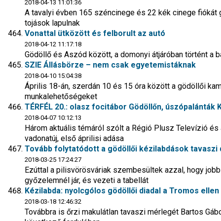
2018-04-13 11:01:36
A tavalyi évben 165 széncinege és 22 kék cinege fiókát
tojások lapulnak
Vonattal ütközött és felborult az autó
2018-04-12 11:17:18
Gödöllő és Aszód között, a domonyi átjáróban történt a ba
SZIE Állásbörze – nem csak egyetemistáknak
2018-04-10 15:04:38
Április 18-án, szerdán 10 és 15 óra között a gödöllői kam
munkalehetőségeket
TÉRFÉL 20.: olasz focitábor Gödöllőn, úszópalánták 
2018-04-07 10:12:13
Három aktuális témáról szólt a Régió Plusz Televízió é
vadonatúj, első áprilisi adása
Tovább folytatódott a gödöllői kézilabdások tavaszi
2018-03-25 17:24:27
Ezúttal a pilisvörösváriak szembesültek azzal, hogy jobb
győzelemnél jár, és vezeti a tabellát
Kézilabda: nyolcgólos gödöllői diadal a Tromos ellen
2018-03-18 12:46:32
Továbbra is őrzi makulátlan tavaszi mérlegét Bartos Gáb