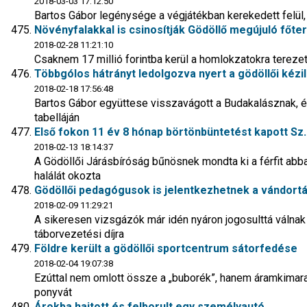
2018-03-03 17:12:50
Bartos Gábor legénysége a végjátékban kerekedett felül, 
Növényfalakkal is csinosítják Gödöllő megújuló főte
2018-02-28 11:21:10
Csaknem 17 millió forintba kerül a homlokzatokra tereze
Többgólos hátrányt ledolgozva nyert a gödöllői kézi
2018-02-18 17:56:48
Bartos Gábor együttese visszavágott a Budakalásznak, é
tabelláján
Első fokon 11 év 8 hónap börtönbüntetést kapott Sz.
2018-02-13 18:14:37
A Gödöllői Járásbíróság bűnösnek mondta ki a férfit abban
halálát okozta
Gödöllői pedagógusok is jelentkezhetnek a vándor
2018-02-09 11:29:21
A sikeresen vizsgázók már idén nyáron jogosulttá válnak 
táborvezetési díjra
Földre került a gödöllői sportcentrum sátorfedése
2018-02-04 19:07:38
Ezúttal nem omlott össze a „buborék”, hanem áramkimar
ponyvát
Árokba hajtott és felborult egy személyautó