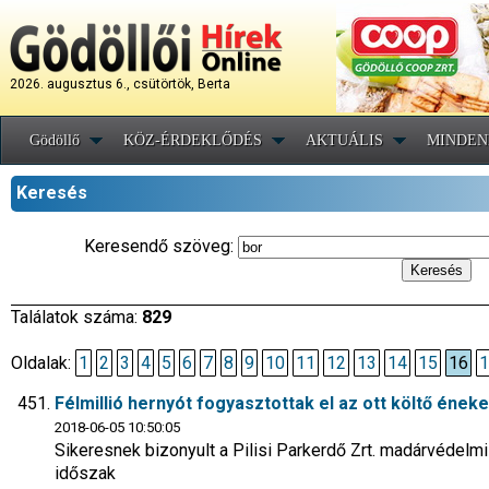
2026. augusztus 6., csütörtök, Berta
Gödöllő
KÖZ-ÉRDEKLŐDÉS
AKTUÁLIS
MINDEN
Keresés
Keresendő szöveg:
Találatok száma:
829
Oldalak:
1
2
3
4
5
6
7
8
9
10
11
12
13
14
15
16
1
Félmillió hernyót fogyasztottak el az ott költő éne
2018-06-05 10:50:05
Sikeresnek bizonyult a Pilisi Parkerdő Zrt. madárvédelmi
időszak