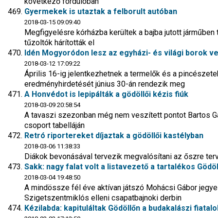
következő fordulóban
Gyermekek is utaztak a felborult autóban
2018-03-15 09:09:40
Megfigyelésre kórházba kerültek a bajba jutott járműben t
tűzoltók hárították el
Idén Mogyoródon lesz az egyházi- és világi borok v
2018-03-12 17:09:22
Április 16-ig jelentkezhetnek a termelők és a pincésze
eredményhirdetését június 30-án rendezik meg
A Honvédot is lepipálták a gödöllői kézis fiúk
2018-03-09 20:58:54
A tavaszi szezonban még nem veszített pontot Bartos G
csoport tabelláján
Retró riportereket díjaztak a gödöllői kastélyban
2018-03-06 11:38:33
Diákok bevonásával tervezik megvalósítani az őszre tervez
Sakk: nagy falat volt a listavezető a tartalékos Gödö
2018-03-04 19:48:50
A mindössze fél éve aktívan játszó Mohácsi Gábor jegy
Szigetszentmiklós elleni csapatbajnoki derbin
Kézilabda: kapituláltak Gödöllőn a budakalászi fiatalo