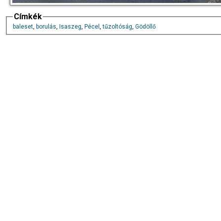
Címkék
baleset
,
borulás
,
Isaszeg
,
Pécel
,
tűzoltóság
,
Gödöllő