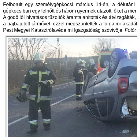
Felborult egy személygépkocsi március 14-én, a délutáni
gépkocsiban egy felnőtt és három gyermek utazott, őket a ment
A gödöllői hivatásos tűzoltók áramtalanították és átvizsgálták
a bajbajutott járművet, ezzel megszüntették a forgalmi akadály
Pest Megyei Katasztrófavédelmi Igazgatóság szóvivője.
Fotó