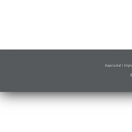
Kapcsolat
|
Imp
©