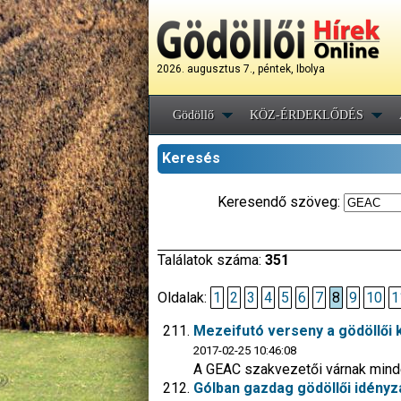
2026. augusztus 7., péntek, Ibolya
Gödöllő
KÖZ-ÉRDEKLŐDÉS
Keresés
Keresendő szöveg:
Találatok száma:
351
Oldalak:
1
2
3
4
5
6
7
8
9
10
1
Mezeifutó verseny a gödöllői 
2017-02-25 10:46:08
A GEAC szakvezetői várnak minde
Gólban gazdag gödöllői idény