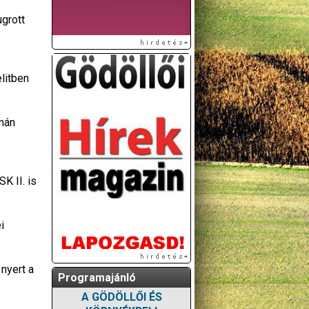
ugrott
litben
imán
K II. is
i
nyert a
Programajánló
A GÖDÖLLŐI ÉS