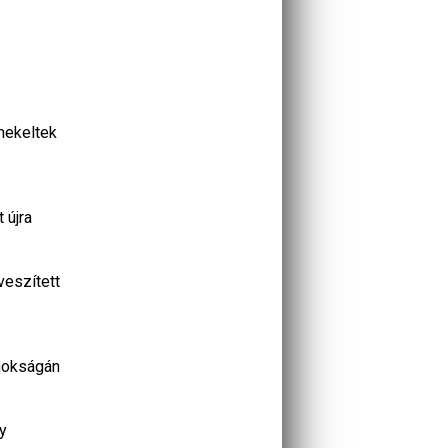
mekeltek
 újra
veszített
jnokságán
y