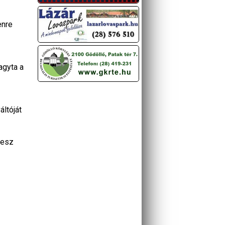
enre
agyta a
áltóját
lesz