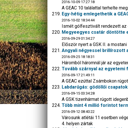
2016-10-09 17:27:18
A GEAC 10 találattal terhelte me
Egy-hétig emlegethetik a GEA
2016-10-02 18:34:44
Ismét gólfesztivált rendezett az
Megyeegyes csatár döntötte e
2016-09-29 01:34:27
Először nyert a GSK II. a mostani
Angyali négyessel brillírozott
2016-09-25 18:18:31
Háromból háromnál jár az egyetem
Tovább szárnyal az egyetemi 
2016-09-17 21:49:11
A GEAC ezúttal Zsámbokon rúgott
Labdarúgás: gödöllői csapato
2016-09-15 03:34:28
A GSK tizenhármat rúgott idegenb
Több mint 4 millió forintot te
2016-09-12 08:40:22
Városunk atlétái 11 esetben vég
4. helyen zártak