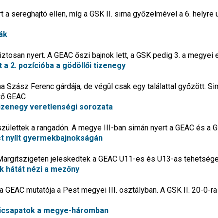
a sereghajtó ellen, míg a GSK II. sima győzelmével a 6. helyre 
ák
tosan nyert. A GEAC őszi bajnok lett, a GSK pedig 3. a megyei e
t a 2. pozícióba a gödöllői tizenegy
lna Szász Ferenc gárdája, de végül csak egy találattal győzött. S
ető GEAC
izenegy veretlenségi sorozata
 születtek a rangadón. A megye III-ban simán nyert a GEAC és a GS
st nyílt gyermekbajnokságán
Margitszigeten jeleskedtek a GEAC U11-es és U13-as tehetsége
k hátát nézi a mezőny
 GEAC mutatója a Pest megyei III. osztályban. A GSK II. 20-0-ra 
ocicsapatok a megye-háromban