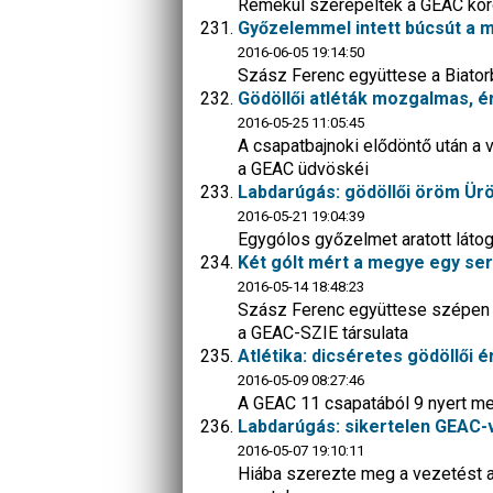
Remekül szerepeltek a GEAC kor
Győzelemmel intett búcsút a m
2016-06-05 19:14:50
Szász Ferenc együttese a Biato
Gödöllői atléták mozgalmas, é
2016-05-25 11:05:45
A csapatbajnoki elődöntő után a
a GEAC üdvöskéi
Labdarúgás: gödöllői öröm Ü
2016-05-21 19:04:39
Egygólos győzelmet aratott látog
Két gólt mért a megye egy ser
2016-05-14 18:48:23
Szász Ferenc együttese szépen ar
a GEAC-SZIE társulata
Atlétika: dicséretes gödöllő
2016-05-09 08:27:46
A GEAC 11 csapatából 9 nyert me
Labdarúgás: sikertelen GEAC-
2016-05-07 19:10:11
Hiába szerezte meg a vezetést a 