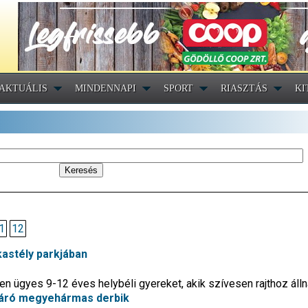
AKTUÁLIS
MINDENNAPI
SPORT
RIASZTÁS
KI
1
12
kastély parkjában
n ügyes 9-12 éves helybéli gyereket, akik szívesen rajthoz áll
záró megyehármas derbik