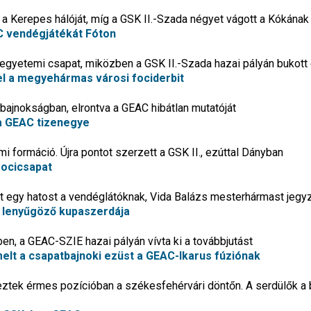
g a Kerepes hálóját, míg a GSK II.-Szada négyet vágott a Kókának
C vendégjátékát Fóton
 egyetemi csapat, miközben a GSK II.-Szada hazai pályán bukott 
l a megyehármas városi fociderbit
 bajnokságban, elrontva a GEAC hibátlan mutatóját
 a GEAC tizenegye
i formáció. Újra pontot szerzett a GSK II., ezúttal Dányban
focicsapat
 egy hatost a vendéglátóknak, Vida Balázs mesterhármast jegyz
k lenyűgöző kupaszerdája
en, a GEAC-SZIE hazai pályán vívta ki a továbbjutást
rmelt a csapatbajnoki ezüst a GEAC-Ikarus fúziónak
eztek érmes pozícióban a székesfehérvári döntőn. A serdülők a 