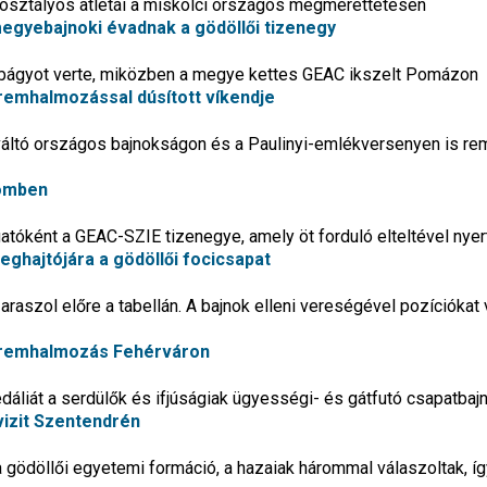
osztályos atlétái a miskolci országos megmérettetésen
egyebajnoki évadnak a gödöllői tizenegy
rbágyot verte, miközben a megye kettes GEAC ikszelt Pomázon
remhalmozással dúsított víkendje
 váltó országos bajnokságon és a Paulinyi-emlékversenyen is re
römben
atóként a GEAC-SZIE tizenegye, amely öt forduló elteltével nyert
eghajtójára a gödöllői focicsapat
aszol előre a tabellán. A bajnok elleni vereségével pozíciókat 
i éremhalmozás Fehérváron
dáliát a serdülők és ifjúságiak ügyességi- és gátfutó csapatba
vizit Szentendrén
gödöllői egyetemi formáció, a hazaiak hárommal válaszoltak, íg