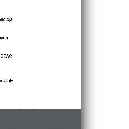
mációja
nyen
a GEAC-
osztály