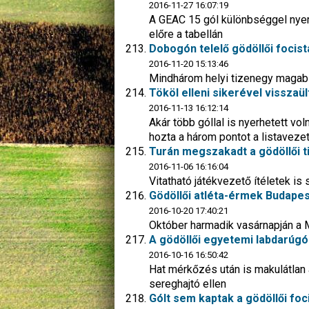
2016-11-27 16:07:19
A GEAC 15 gól különbséggel nyert 
előre a tabellán
Dobogón telelő gödöllői focist
2016-11-20 15:13:46
Mindhárom helyi tizenegy magabiz
Tököl elleni sikerével visszaül
2016-11-13 16:12:14
Akár több góllal is nyerhetett vo
hozta a három pontot a listavez
Turán megszakadt a gödöllői t
2016-11-06 16:16:04
Vitatható játékvezető ítéletek is
Gödöllői atléta-érmek Budape
2016-10-20 17:40:21
Október harmadik vasárnapján a 
A gödöllői egyetemi labdarúgó
2016-10-16 16:50:42
Hat mérkőzés után is makulátlan a
sereghajtó ellen
Gólt sem kaptak a gödöllői f