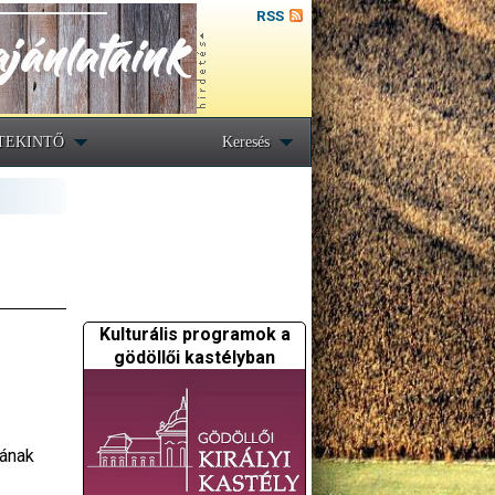
RSS
TEKINTŐ
Keresés
Kulturális programok a
gödöllői kastélyban
nának