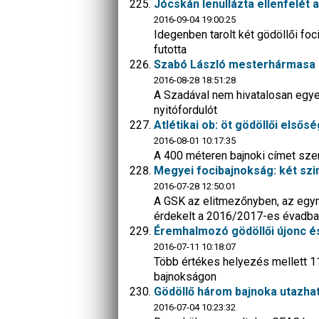
Jócskán lenullázta ellenfelét
2016-09-04 19:00:25
Idegenben tarolt két gödöllői foc
futotta
Szabó László mesterhármasa e
2016-08-28 18:51:28
A Szadával nem hivatalosan egye
nyitófordulót
Atlétikai ob: öt gödöllői elsősé
2016-08-01 10:17:35
A 400 méteren bajnoki címet szer
Megyei focibajnokság: két szi
2016-07-28 12:50:01
A GSK az elitmezőnyben, az egym
érdekelt a 2016/2017-es évadb
Éremhalmozó gödöllői újonc és
2016-07-11 10:18:07
Több értékes helyezés mellett 1
bajnokságon
Gödöllő három bajnoka utazhat 
2016-07-04 10:23:32