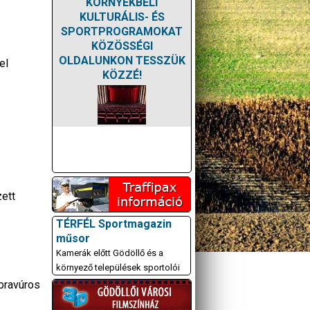
KÖRNYÉKBELI
KULTURÁLIS- ÉS
SPORTPROGRAMOKAT
KÖZÖSSÉGI
OLDALUNKON TESSZÜK
el
KÖZZÉ!
ett
TÉRFÉL Sportmagazin
műsor
Kamerák előtt Gödöllő és a
környező települések sportolói
bravúros