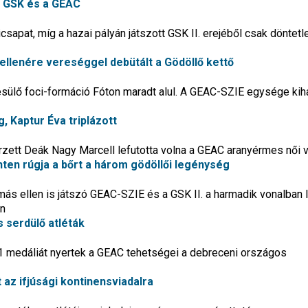
 a GSK és a GEAC
icsapat, míg a hazai pályán játszott GSK II. erejéből csak döntetl
llenére vereséggel debütált a Gödöllő kettő
sülő foci-formáció Fóton maradt alul. A GEAC-SZIE egysége kih
g, Kaptur Éva triplázott
zett Deák Nagy Marcell lefutotta volna a GEAC aranyérmes női v
nten rúgja a bőrt a három gödöllői legénység
ás ellen is játszó GEAC-SZIE és a GSK II. a harmadik vonalban 
an
 serdülő atléták
1 medáliát nyertek a GEAC tehetségei a debreceni országos
az ifjúsági kontinensviadalra