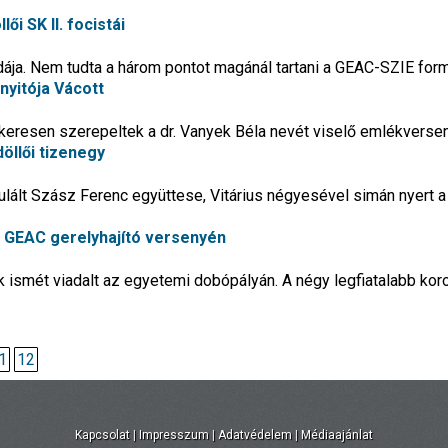
ői SK II. focistái
dája. Nem tudta a három pontot magánál tartani a GEAC-SZIE for
nyitója Vácott
sikeresen szerepeltek a dr. Vanyek Béla nevét viselő emlékverse
öllői tizenegy
lált Szász Ferenc együttese, Vitárius négyesével simán nyert 
a GEAC gerelyhajító versenyén
 ismét viadalt az egyetemi dobópályán. A négy legfiatalabb kor
1
12
Kapcsolat
|
Impresszum
|
Adatvédelem
|
Médiaajánlat