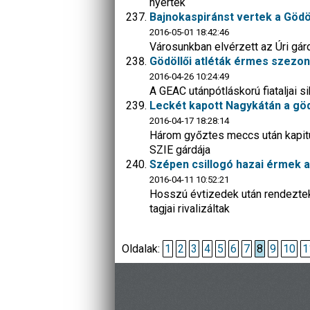
nyertek
Bajnokaspiránst vertek a Gödöll
2016-05-01 18:42:46
Városunkban elvérzett az Úri gár
Gödöllői atléták érmes szezon
2016-04-26 10:24:49
A GEAC utánpótláskorú fiataljai 
Leckét kapott Nagykátán a göd
2016-04-17 18:28:14
Három győztes meccs után kapitu
SZIE gárdája
Szépen csillogó hazai érmek 
2016-04-11 10:52:21
Hosszú évtizedek után rendeztek
tagjai rivalizáltak
Oldalak:
1
2
3
4
5
6
7
8
9
10
1