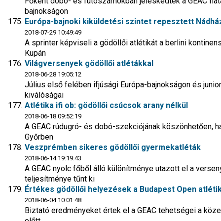
Főként dobó- és futószámokban jeleskedtek a GEAC fiatalj
bajnokságon
Európa-bajnoki kiküldetési szintet repesztett Nádhá
2018-07-29 10:49:49
A sprinter képviseli a gödöllői atlétikát a berlini kontin
Kupán
Világversenyek gödöllői atlétákkal
2018-06-28 19:05:12
Július első felében ifjúsági Európa-bajnokságon és junior
kiválóságai
Atlétika ifi ob: gödöllői csúcsok arany nélkül
2018-06-18 09:52:19
A GEAC rúdugró- és dobó-szekciójának köszönhetően, há
Győrben
Veszprémben sikeres gödöllői gyermekatléták
2018-06-14 19:19:43
A GEAC nyolc főből álló különítménye utazott el a verseny
teljesítménye tűnt ki
Értékes gödöllői helyezések a Budapest Open atlét
2018-06-04 10:01:48
Biztató eredményeket értek el a GEAC tehetségei a köz
előtt