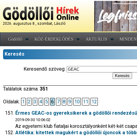
2026. augusztus 8., szombat, László
Gödöllő
KÖZ-ÉRDEKLŐDÉS
AKTUÁLIS
MINDEN
Keresés
Keresendő szöveg:
Találatok száma:
351
Oldalak:
1
2
3
4
5
6
7
8
9
10
11
12
Érmes GEAC-os gyereksikerek a gödöllői rendezésű
2019-09-30 10:06:02
Az egyetemi klub fiataljai korosztályonként két-két csap
Atlétika: kitettek magukért a gödöllői újoncok a tö