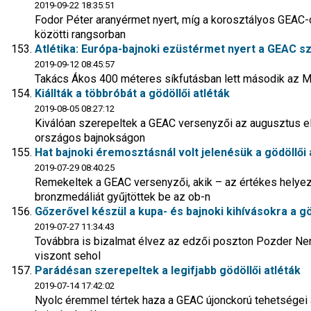
2019-09-22 18:35:51
Fodor Péter aranyérmet nyert, míg a korosztályos GEAC-
közötti rangsorban
Atlétika: Európa-bajnoki ezüstérmet nyert a GEAC sz
2019-09-12 08:45:57
Takács Ákos 400 méteres síkfutásban lett második az 
Kiállták a többróbát a gödöllői atléták
2019-08-05 08:27:12
Kiválóan szerepeltek a GEAC versenyzői az augusztus e
országos bajnokságon
Hat bajnoki éremosztásnál volt jelenésük a gödöllői
2019-07-29 08:40:25
Remekeltek a GEAC versenyzői, akik – az értékes helyez
bronzmedáliát gyűjtöttek be az ob-n
Gőzerővel készül a kupa- és bajnoki kihívásokra a gö
2019-07-27 11:34:43
Továbbra is bizalmat élvez az edzői poszton Pozder Nena
viszont sehol
Parádésan szerepeltek a legifjabb gödöllői atléták
2019-07-14 17:42:02
Nyolc éremmel tértek haza a GEAC újonckorú tehetségei 