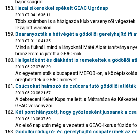
bajnokságról
Hazai sikerekkel spékelt GEAC Ugrónap
2019-07-04 16:35:11
Több számban is a házigazda klub versenyzői végeztek a
lezajlott viadalon
Bearanyozták a hétvégét a gödöllői gerelyhajító ifi a
2019-07-01 10:41:35
Mind a fiúknál, mind a lányoknál Máté Alpár tanítványa ny
bronzérem is jutott a GEAC-nak
Hallgatóként és diákként is remekeltek a gödöllői at
2019-05-27 07:58:29
Az egyetemisták a budapesti MEFOB-on, a középiskolá
öregbítették a GEAC hírnevét
Csúcsokat halmozó és csúcsra futó gödöllői atléták
2019-05-20 08:21:57
A debreceni Kelet Kupa mellett, a Mátraháza és Kékestető 
GEAC versenyzői
Két pont hiányzott, hogy győztesként jussanak a csa
2019-05-13 08:37:59
Az első nap után még a vezetett a GEAC-Ikarus fúziós f
Gödöllői rúdugró- és gerelyhajító csapatérmek az 