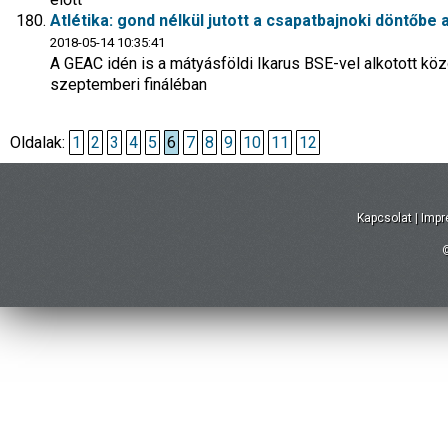
Atlétika: gond nélkül jutott a csapatbajnoki döntőbe 
2018-05-14 10:35:41
A GEAC idén is a mátyásföldi Ikarus BSE-vel alkotott közö
szeptemberi fináléban
Oldalak:
1
2
3
4
5
6
7
8
9
10
11
12
Kapcsolat
|
Imp
©