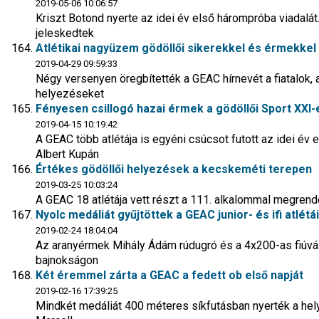
2019-05-06 10:06:57
Kriszt Botond nyerte az idei év első hárompróba viadalát
jeleskedtek
Atlétikai nagyüzem gödöllői sikerekkel és érmekkel
2019-04-29 09:59:33
Négy versenyen öregbítették a GEAC hírnevét a fiatalok,
helyezéseket
Fényesen csillogó hazai érmek a gödöllői Sport XXI
2019-04-15 10:19:42
A GEAC több atlétája is egyéni csúcsot futott az idei év
Albert Kupán
Értékes gödöllői helyezések a kecskeméti terepen
2019-03-25 10:03:24
A GEAC 18 atlétája vett részt a 111. alkalommal megren
Nyolc medáliát gyűjtöttek a GEAC junior- és ifi atlétái
2019-02-24 18:04:04
Az aranyérmek Mihály Ádám rúdugró és a 4x200-as fiúvá
bajnokságon
Két éremmel zárta a GEAC a fedett ob első napját
2019-02-16 17:39:25
Mindkét medáliát 400 méteres síkfutásban nyerték a hel