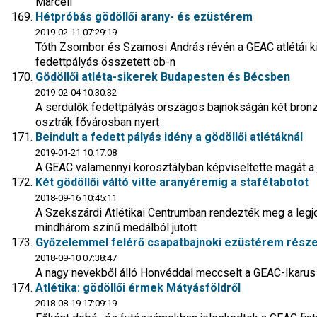
Marcell
Hétpróbás gödöllői arany- és ezüstérem
2019-02-11 07:29:19
Tóth Zsombor és Szamosi András révén a GEAC atlétái kis
fedettpályás összetett ob-n
Gödöllői atléta-sikerek Budapesten és Bécsben
2019-02-04 10:30:32
A serdülők fedettpályás országos bajnokságán két bronz
osztrák fővárosban nyert
Beindult a fedett pályás idény a gödöllői atlétáknál
2019-01-21 10:17:08
A GEAC valamennyi korosztályban képviseltette magát a j
Két gödöllői váltó vitte aranyéremig a stafétabotot
2018-09-16 10:45:11
A Szekszárdi Atlétikai Centrumban rendezték meg a leg
mindhárom színű medálból jutott
Győzelemmel felérő csapatbajnoki ezüstérem részese
2018-09-10 07:38:47
A nagy nevekből álló Honvéddal meccselt a GEAC-Ikarus
Atlétika: gödöllői érmek Mátyásföldről
2018-08-19 17:09:19