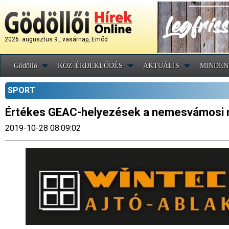
2026. augusztus 9., vasárnap, Emõd
Gödöllő
KÖZ-ÉRDEKLŐDÉS
AKTUÁLIS
MINDEN
SPORT
Értékes GEAC-helyezések a nemesvámosi
2019-10-28 08:09:02