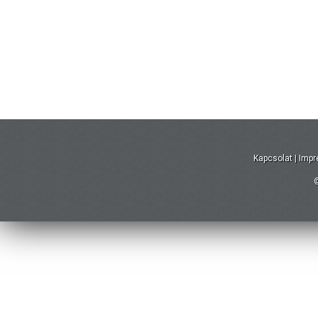
Kapcsolat
|
Imp
©