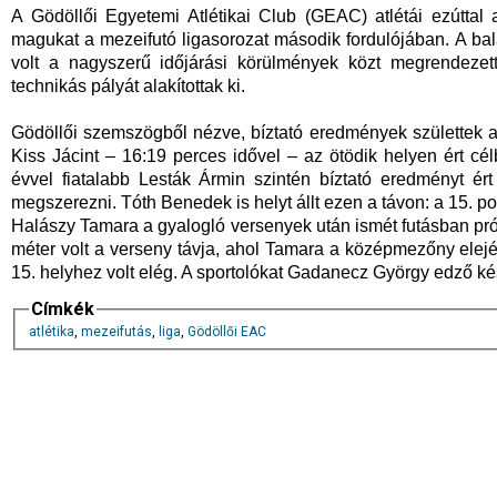
A Gödöllői Egyetemi Atlétikai Club (GEAC) atlétái ezútta
magukat a mezeifutó ligasorozat második fordulójában. A ba
volt a nagyszerű időjárási körülmények közt megrendezet
technikás pályát alakítottak ki.
Gödöllői szemszögből nézve, bíztató eredmények születtek az
Kiss Jácint – 16:19 perces idővel – az ötödik helyen ért c
évvel fiatalabb Lesták Ármin szintén bíztató eredményt ért
megszerezni. Tóth Benedek is helyt állt ezen a távon: a 15. p
Halászy Tamara a gyalogló versenyek után ismét futásban pró
méter volt a verseny távja, ahol Tamara a középmezőny elejéb
15. helyhez volt elég. A sportolókat Gadanecz György edző kész
Címkék
atlétika
,
mezeifutás
,
liga
,
Gödöllői EAC