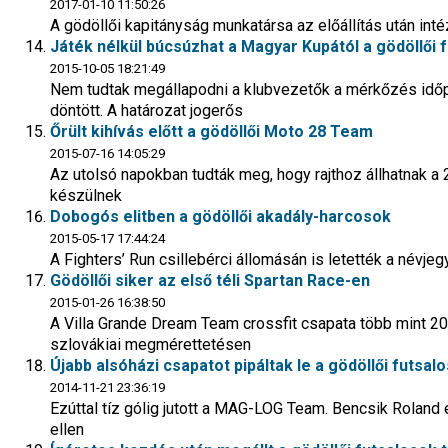
2017-01-10 11:50:26
A gödöllői kapitányság munkatársa az előállítás után int
Játék nélkül búcsúzhat a Magyar Kupától a gödöllői 
2015-10-05 18:21:49
Nem tudtak megállapodni a klubvezetők a mérkőzés idő
döntött. A határozat jogerős
Őrült kihívás előtt a gödöllői Moto 28 Team
2015-07-16 14:05:29
Az utolsó napokban tudták meg, hogy rajthoz állhatnak a
készülnek
Dobogós elitben a gödöllői akadály-harcosok
2015-05-17 17:44:24
A Fighters’ Run csillebérci állomásán is letették a névjeg
Gödöllői siker az első téli Spartan Race-en
2015-01-26 16:38:50
A Villa Grande Dream Team crossfit csapata több mint 2
szlovákiai megmérettetésen
Újabb alsóházi csapatot pipáltak le a gödöllői futsal
2014-11-21 23:36:19
Ezúttal tíz gólig jutott a MAG-LOG Team. Bencsik Roland 
ellen