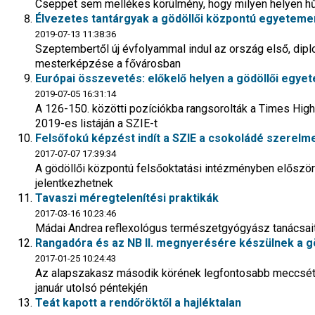
Cseppet sem mellékes körülmény, hogy milyen helyen hűsö
Élvezetes tantárgyak a gödöllői központú egyeteme
2019-07-13 11:38:36
Szeptembertől új évfolyammal indul az ország első, dip
mesterképzése a fővárosban
Európai összevetés: előkelő helyen a gödöllői egye
2019-07-05 16:31:14
A 126-150. közötti pozíciókba rangsorolták a Times Hig
2019-es listáján a SZIE-t
Felsőfokú képzést indít a SZIE a csokoládé szerel
2017-07-07 17:39:34
A gödöllői központú felsőoktatási intézményben először 
jelentkezhetnek
Tavaszi méregtelenítési praktikák
2017-03-16 10:23:46
Mádai Andrea reflexológus természetgyógyász tanácsait 
Rangadóra és az NB II. megnyerésére készülnek a gö
2017-01-25 10:24:43
Az alapszakasz második körének legfontosabb meccsét 
január utolsó péntekjén
Teát kapott a rendőröktől a hajléktalan