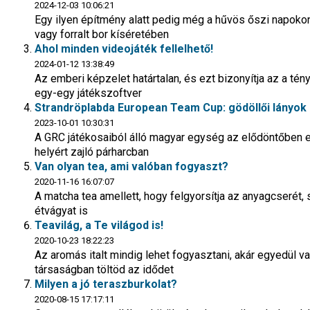
2024-12-03 10:06:21
Egy ilyen építmény alatt pedig még a hűvös őszi napokon
vagy forralt bor kíséretében
Ahol minden videojáték fellelhető!
2024-01-12 13:38:49
Az emberi képzelet határtalan, és ezt bizonyítja az a té
egy-egy játékszoftver
Strandröplabda European Team Cup: gödöllői lányo
2023-10-01 10:30:31
A GRC játékosaiból álló magyar egység az elődöntőben el
helyért zajló párharcban
Van olyan tea, ami valóban fogyaszt?
2020-11-16 16:07:07
A matcha tea amellett, hogy felgyorsítja az anyagcserét, 
étvágyat is
Teavilág, a Te világod is!
2020-10-23 18:22:23
Az aromás italt mindig lehet fogyasztani, akár egyedül va
társaságban töltöd az idődet
Milyen a jó teraszburkolat?
2020-08-15 17:17:11