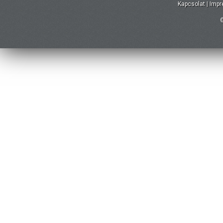
Kapcsolat
|
Imp
©