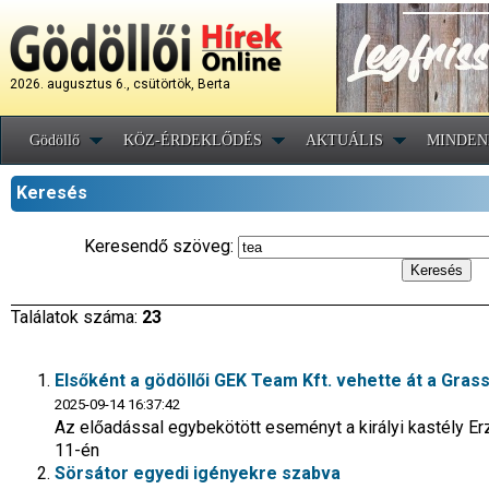
2026. augusztus 6., csütörtök, Berta
Gödöllő
KÖZ-ÉRDEKLŐDÉS
AKTUÁLIS
MINDEN
Keresés
Keresendő szöveg:
Találatok száma:
23
Elsőként a gödöllői GEK Team Kft. vehette át a Grassa
2025-09-14 16:37:42
Az előadással egybekötött eseményt a királyi kastély 
11-én
Sörsátor egyedi igényekre szabva