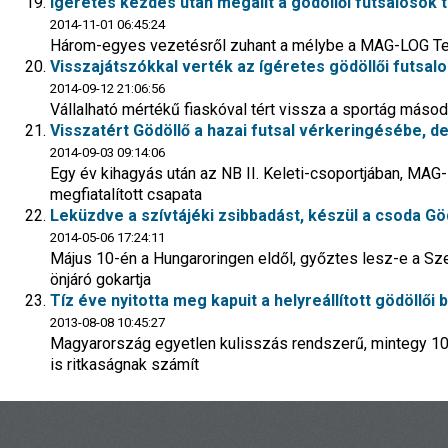
Ígéretes kezdés után megállt a gödöllői futsalosok
2014-11-01 06:45:24
Három-egyes vezetésről zuhant a mélybe a MAG-LOG Tea
Visszajátszókkal verték az ígéretes gödöllői futsal
2014-09-12 21:06:56
Vállalható mértékű fiaskóval tért vissza a sportág má
Visszatért Gödöllő a hazai futsal vérkeringésébe, d
2014-09-03 09:14:06
Egy év kihagyás után az NB II. Keleti-csoportjában, MAG
megfiatalított csapata
Leküzdve a szívtájéki zsibbadást, készül a csoda Gö
2014-05-06 17:24:11
Május 10-én a Hungaroringen eldől, győztes lesz-e a Sz
önjáró gokartja
Tíz éve nyitotta meg kapuit a helyreállított gödöllői
2013-08-08 10:45:27
Magyarország egyetlen kulisszás rendszerű, mintegy 1
is ritkaságnak számít