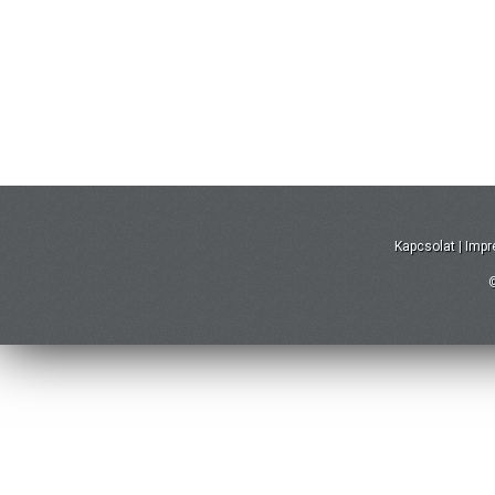
Kapcsolat
|
Imp
©