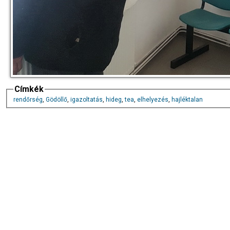
Címkék
rendőrség
,
Gödöllő
,
igazoltatás
,
hideg
,
tea
,
elhelyezés
,
hajléktalan