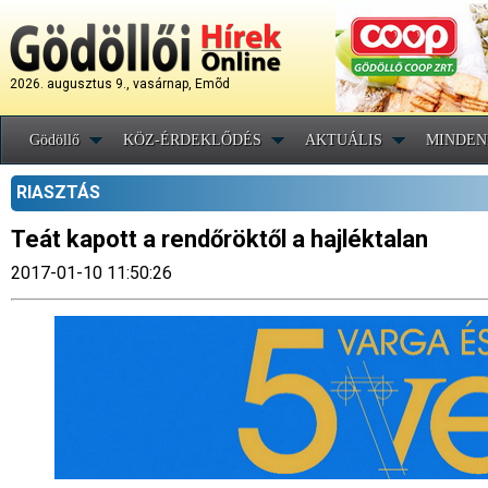
2026. augusztus 9., vasárnap, Emõd
Gödöllő
KÖZ-ÉRDEKLŐDÉS
AKTUÁLIS
MINDEN
RIASZTÁS
Teát kapott a rendőröktől a hajléktalan
2017-01-10 11:50:26