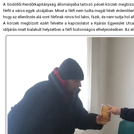
A Gödöllői Rendőrkapitányság állományába tartozó péceli körzeti megbízott 
férfit a város egyik utcájában. Mivel a férfi nem tudta magát hitelt érdemlően
hogy az ellenőrzés alá vont férfinak nincs hol lakni, fázik, és nem tudja hol e
A körzeti megbízott ezért felvette a kapcsolatot a Kijárás Egyesület Utca
időjárás miatt kialakult helyzetben a férfi biztonságos elhelyezésében. Az e