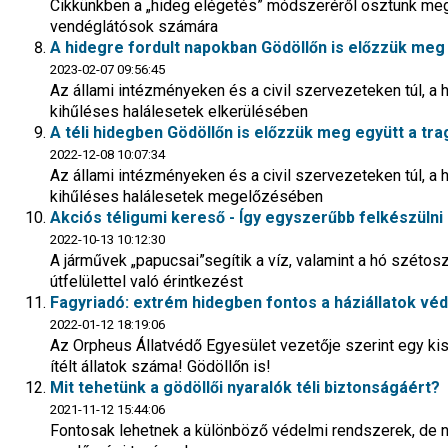
Cikkünkben a „hideg elégetés” módszeréről osztunk meg 
vendéglátósok számára
A hidegre fordult napokban Gödöllőn is előzzük meg 
2023-02-07 09:56:45
Az állami intézményeken és a civil szervezeteken túl, a
kihűléses halálesetek elkerülésében
A téli hidegben Gödöllőn is előzzük meg együtt a tra
2022-12-08 10:07:34
Az állami intézményeken és a civil szervezeteken túl, a
kihűléses halálesetek megelőzésében
Akciós téligumi kereső - Így egyszerűbb felkészüln
2022-10-13 10:12:30
A járművek „papucsai”segítik a víz, valamint a hó szétoszl
útfelülettel való érintkezést
Fagyriadó: extrém hidegben fontos a háziállatok vé
2022-01-12 18:19:06
Az Orpheus Állatvédő Egyesület vezetője szerint egy k
ítélt állatok száma! Gödöllőn is!
Mit tehetünk a gödöllői nyaralók téli biztonságáért?
2021-11-12 15:44:06
Fontosak lehetnek a különböző védelmi rendszerek, de 