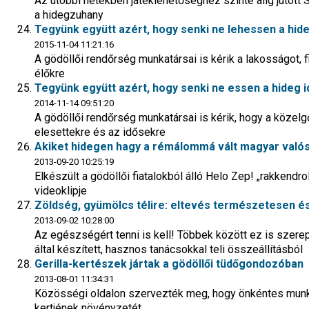
Az utóbbi hetekben játéklehetőséghez szinte alig jutott 
a hidegzuhany
Tegyünk együtt azért, hogy senki ne lehessen a hide
2015-11-04 11:21:16
A gödöllői rendőrség munkatársai is kérik a lakosságot, f
élőkre
Tegyünk együtt azért, hogy senki ne essen a hideg i
2014-11-14 09:51:20
A gödöllői rendőrség munkatársai is kérik, hogy a közelg
elesettekre és az idősekre
Akiket hidegen hagy a rémálommá vált magyar való
2013-09-20 10:25:19
Elkészült a gödöllői fiatalokból álló Helo Zep! „rakkendr
videoklipje
Zöldség, gyümölcs télire: eltevés természetesen é
2013-09-02 10:28:00
Az egészségért tenni is kell! Többek között ez is szere
által készített, hasznos tanácsokkal teli összeállításból
Gerilla-kertészek jártak a gödöllői tüdőgondozóban
2013-08-01 11:34:31
Közösségi oldalon szervezték meg, hogy önkéntes munk
kertjének növényzetét