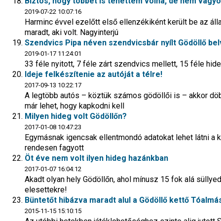
Biztos, hogy többet is tehettem volna, de nem vagy
2019-07-22 10:07:16
Harminc évvel ezelőtt első ellenzékiként került be az áll
maradt, aki volt. Nagyinterjú
Szendvics Pipa néven szendvicsbár nyílt Gödöllő be
2019-01-17 11:24:01
33 féle nyitott, 7 féle zárt szendvics mellett, 15 féle hi
Ideje felkészítenie az autóját a télre!
2017-09-13 10:22:17
A legtöbb autós – köztük számos gödöllői is – akkor döb
már lehet, hogy kapkodni kell
Milyen hideg volt Gödöllőn?
2017-01-08 10:47:23
Egymásnak igencsak ellentmondó adatokat lehet látni a k
rendesen fagyott
Öt éve nem volt ilyen hideg hazánkban
2017-01-07 16:04:12
Akadt olyan hely Gödöllőn, ahol mínusz 15 fok alá süllyed
elesettekre!
Büntetőt hibázva maradt alul a Gödöllő kettő Tóalmá
2015-11-15 15:10:15