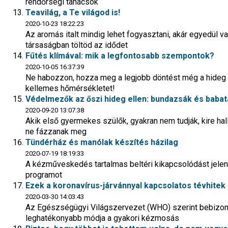
rendőrségi tanácsok
Teavilág, a Te világod is!
2020-10-23 18:22:23
Az aromás italt mindig lehet fogyasztani, akár egyedül va
társaságban töltöd az idődet
Fűtés klímával: mik a legfontosabb szempontok?
2020-10-05 16:37:39
Ne habozzon, hozza meg a legjobb döntést még a hideg i
kellemes hőmérsékletet!
Védelmezők az őszi hideg ellen: bundazsák és baba
2020-09-20 13:07:38
Akik első gyermekes szülők, gyakran nem tudják, kire ha
ne fázzanak meg
Tündérház és manólak készítés házilag
2020-07-19 18:19:33
A kézműveskedés tartalmas beltéri kikapcsolódást jelent
programot
Ezek a koronavírus-járvánnyal kapcsolatos tévhitek
2020-03-30 14:03:43
Az Egészségügyi Világszervezet (WHO) szerint bebizony
leghatékonyabb módja a gyakori kézmosás