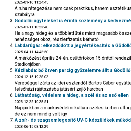
2026-01-16 11:24:45
A ruha rétegezése nem csak praktikus, hanem esztétikus 
szabályra
Gödöllői ügyfeleket is érintő közlemény a kedvezm
2026-01-11 18:23:40
Ha a nagy hideg és a többletfűtés miatt magasabb össze
nehézséget okoz, részletfizetés kérhető
Labdarúgás: elkezdődött a jegyértékesítés a Gödöl
2025-04-11 14:42:50
A mérkőzést április 24-én, csütörtökön 15 órától rende
Stadionjában
Kézilabda: bő ötven percig győzelemre állt a Gödöllő 
2024-12-15 19:28:02
Vereséggel zárta az idei esztendőt Bartos Gábor együtt
felsőházi rájátszásba jutásért zajló harcban
Láthatóság, védelem a hideg, a szél és az eső ellen
2023-12-25 10:28:51
Napjainkban a munkavédelmi kultúra széles körben elfo
de ez nem mindig volt így
A zsír- és szagsemlegesítő UV-C készülékek működ
2023-06-15 08:12:29