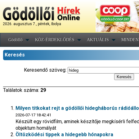
2026. augusztus 7., péntek, Ibolya
Gödöllő
KÖZ-ÉRDEKLŐDÉS
AKTUÁLIS
MINDEN
Keresés
Keresendő szöveg:
Találatok száma:
29
Milyen titkokat rejt a gödöllői hidegháborús rádióál
2026-07-17 18:42:41
Készült egy rövidfilm, aminek készítője megkísérli felfe
objektum homályát
Öltözködési tippek a hidegebb hónapokra