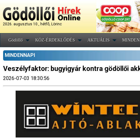
2026. augusztus 10., hétfõ, Lörinc
Gödöllő
KÖZ-ÉRDEKLŐDÉS
AKTUÁLIS
MINDEN
MINDENNAPI
Veszélyfaktor: bugyigyár kontra gödöllői 
2026-07-03 18:30:56