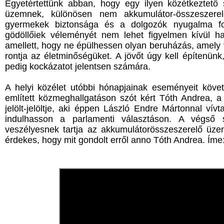
Egyetértettünk abban, hogy egy ilyen közétkeztet
üzemnek, különösen nem akkumulátor-összeszere
gyermekek biztonsága és a dolgozók nyugalma fo
gödöllőiek véleményét nem lehet figyelmen kívül ha
amellett, hogy ne épülhessen olyan beruházás, amely 
rontja az életminőségüket. A jövőt úgy kell építenünk
pedig kockázatot jelentsen számára.
A helyi közélet utóbbi hónapjainak eseményeit köv
említett közmeghallgatáson szót kért Tóth Andrea, a 
jelölt-jelöltje, aki éppen László Endre Mártonnal v
indulhasson a parlamenti választáson. A végső sz
veszélyesnek tartja az akkumulátorösszeszerelő üze
érdekes, hogy mit gondolt erről anno Tóth Andrea. Íme