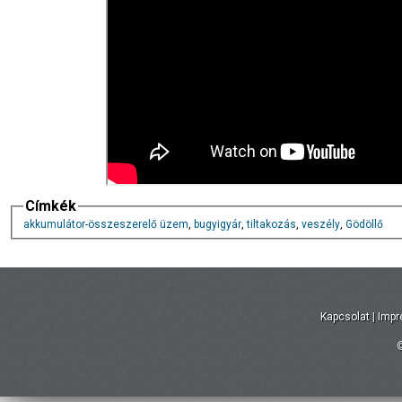
Címkék
akkumulátor-összeszerelő üzem
,
bugyigyár
,
tiltakozás
,
veszély
,
Gödöllő
Kapcsolat
|
Imp
©