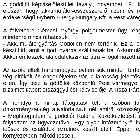
A gödöllői képviselőtestület tavalyi, november 19-i
először, hogy akkumulátor-összeszerelő üzem és ra
érdekeltségű Hybern Energy Hungary Kft. a Pest Váreg
A felvetésre Gémesi György polgármester úgy rea
mindenre nincs ráhatásuk.
- Akkumulátorgyártás Gödöllőn nem történik. Ez a l
készül itt, amit a gödi gyárba szállítanak be. Akkumu
Akkor én leszek, aki odafekszik az útra – fogalmazott 
Az azóta eltelt háromnegyed évben sok minden történ
vég eltökélt és engedélyekre vár, a lakosság jelentős
ellen. Így tesz a gödöllői központú Pest vármegye 
bizalmat kapott országgyűlési képviselője, A Tisza Párt
A honatya a minap látogatást tett a szóban for
önkormányzat cég, a Kalória NKft-nél, amiről közösségi
- Meglátogattam a gödöllői Kalória Közétkeztetést
folytattam az ügyvezetővel. Egy olyan intézményről 
idősek és családok ezreinek készít ételt. Éppen e
környezetben működhessen.