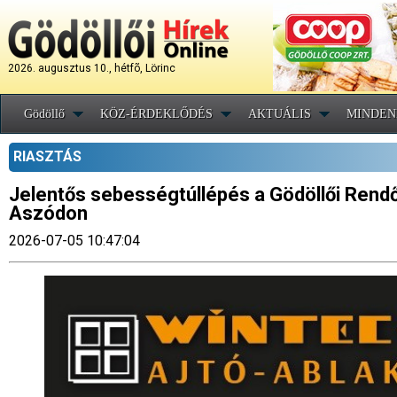
2026. augusztus 10., hétfõ, Lörinc
Gödöllő
KÖZ-ÉRDEKLŐDÉS
AKTUÁLIS
MINDEN
RIASZTÁS
Jelentős sebességtúllépés a Gödöllői Rend
Aszódon
2026-07-05 10:47:04