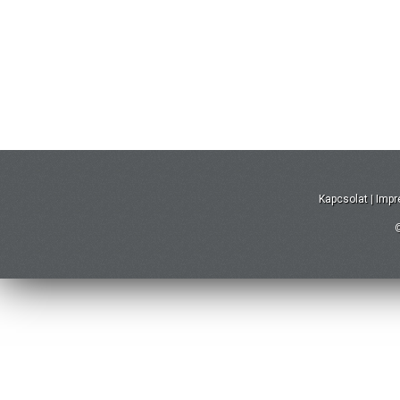
Kapcsolat
|
Imp
©