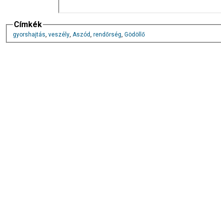
Címkék
gyorshajtás
,
veszély
,
Aszód
,
rendőrség
,
Gödöllő