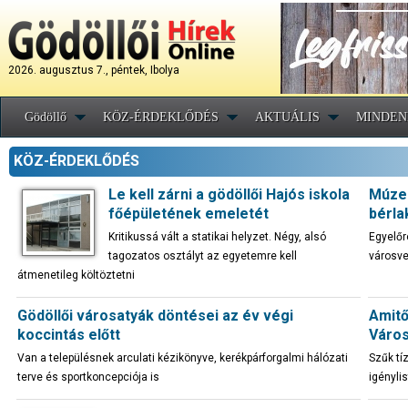
2026. augusztus 7., péntek, Ibolya
Gödöllő
KÖZ-ÉRDEKLŐDÉS
AKTUÁLIS
MINDEN
KÖZ-ÉRDEKLŐDÉS
Le kell zárni a gödöllői Hajós iskola
Múzeu
főépületének emeletét
bérla
Kritikussá vált a statikai helyzet. Négy, alsó
Egyelőr
tagozatos osztályt az egyetemre kell
városve
átmenetileg költöztetni
Gödöllői városatyák döntései az év végi
Amitő
koccintás előtt
Város
Van a településnek arculati kézikönyve, kerékpárforgalmi hálózati
Szűk tí
terve és sportkoncepciója is
igénylis