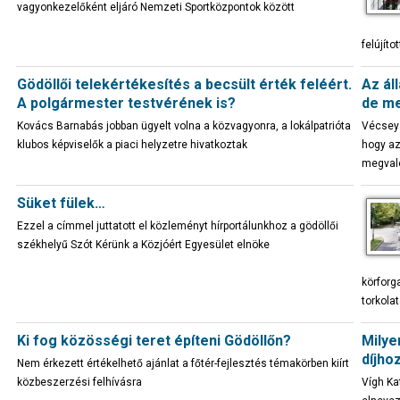
vagyonkezelőként eljáró Nemzeti Sportközpontok között
felújíto
Gödöllői telekértékesítés a becsült érték feléért.
Az ál
A polgármester testvérének is?
de me
Kovács Barnabás jobban ügyelt volna a közvagyonra, a lokálpatrióta
Vécsey 
klubos képviselők a piaci helyzetre hivatkoztak
hogy az
megval
Süket fülek…
Ezzel a címmel juttatott el közleményt hírportálunkhoz a gödöllői
székhelyű Szót Kérünk a Közjóért Egyesület elnöke
körforg
torkola
Ki fog közösségi teret építeni Gödöllőn?
Milye
díjhoz
Nem érkezett értékelhető ajánlat a főtér-fejlesztés témakörben kiírt
közbeszerzési felhívásra
Vígh Ka