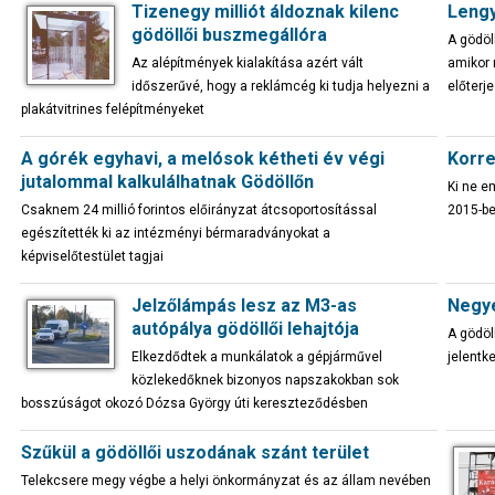
Tizenegy milliót áldoznak kilenc
Lengy
gödöllői buszmegállóra
A gödöll
Az alépítmények kialakítása azért vált
amikor 
időszerűvé, hogy a reklámcég ki tudja helyezni a
előterj
plakátvitrines felépítményeket
A górék egyhavi, a melósok kétheti év végi
Korre
jutalommal kalkulálhatnak Gödöllőn
Ki ne e
Csaknem 24 millió forintos előirányzat átcsoportosítással
2015-be
egészítették ki az intézményi bérmaradványokat a
képviselőtestület tagjai
Jelzőlámpás lesz az M3-as
Negye
autópálya gödöllői lehajtója
A gödöl
Elkezdődtek a munkálatok a gépjárművel
jelentk
közlekedőknek bizonyos napszakokban sok
bosszúságot okozó Dózsa György úti kereszteződésben
Szűkül a gödöllői uszodának szánt terület
Telekcsere megy végbe a helyi önkormányzat és az állam nevében