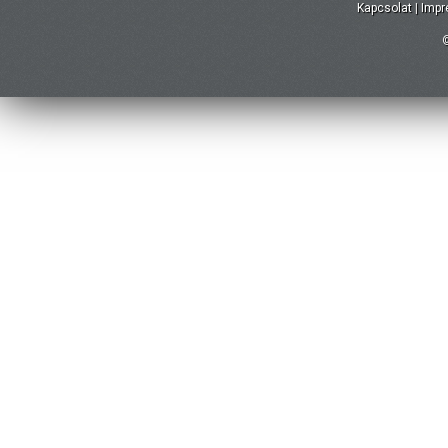
Kapcsolat
|
Imp
©