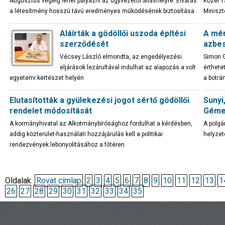
Augusztus végéig lehet pályázni az ügyvezetői álláshelyre. Elvárás
Közel 1
a létesítmény hosszú távú eredményes működésének biztosítása
Miniszt
Aláírták a gödöllői uszoda építési
A mér
szerződését
azbe
Vécsey László elmondta, az engedélyezési
Simon G
eljárások lezárultával indulhat az alapozás a volt
érthete
egyetemi kertészet helyén
a botrá
Elutasították a gyülekezési jogot sértő gödöllői
Sunyi
rendelet módosítását
Géme
A kormányhivatal az Alkotmánybírósághoz fordulhat a kérdésben,
A polgá
addig közterület-használati hozzájárulás kell a politikai
helyzet
rendezvények lebonyolításához a főtéren
Oldalak:
Rovat címlap
2
3
4
5
6
7
8
9
10
11
12
13
1
26
27
28
29
30
31
32
33
34
35