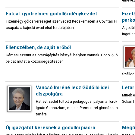
elnevez
Futsal: gyötrelmes gödöllői idénykezdet
Fizet
parko
Tizennégy gólos vereséget szenvedett Kecskeméten a Covritas FT
csapata a bajnoki évad első fordulójában
A gödöl
ingatla
Ellenszélben, de saját erőből
Gémesi szerint az országépítés bástyái helyben vannak. Gödöllő jó
példát mutat a közösségépítésben
Szállod
Vancsó Imréné lesz Gödöllő idei
Letar
díszpolgára
Minek e
Hat évtizedet töltött a pedagógusi pályán a Török
Sokan f
Ignác Gimnázium, majd a Premontrei gimnázium
tanára
Új igazgatót keresnek a gödöllői piacra
Megúj