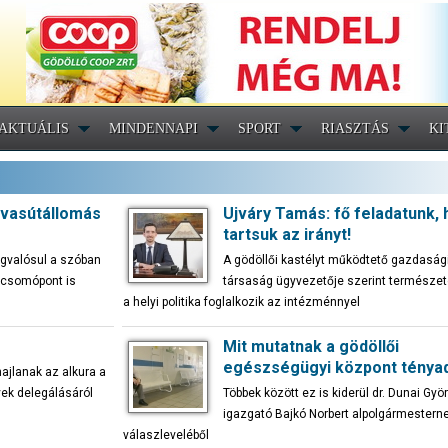
AKTUÁLIS
MINDENNAPI
SPORT
RIASZTÁS
KI
i vasútállomás
Ujváry Tamás: fő feladatunk,
tartsuk az irányt!
egvalósul a szóban
A gödöllői kastélyt működtető gazdaság
s csomópont is
társaság ügyvezetője szerint természet
a helyi politika foglalkozik az intézménnyel
Mit mutatnak a gödöllői
egészségügyi központ tényad
hajlanak az alkura a
ek delegálásáról
Többek között ez is kiderül dr. Dunai Gyö
igazgató Bajkó Norbert alpolgármesternek
válaszleveléből