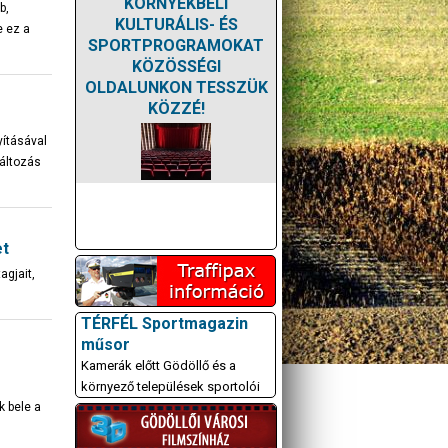
KÖRNYÉKBELI
b,
KULTURÁLIS- ÉS
e ez a
SPORTPROGRAMOKAT
KÖZÖSSÉGI
OLDALUNKON TESSZÜK
KÖZZÉ!
yításával
változás
et
agjait,
TÉRFÉL Sportmagazin
műsor
Kamerák előtt Gödöllő és a
környező települések sportolói
k bele a