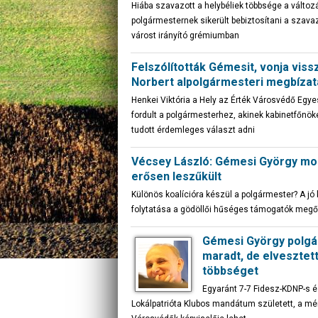
Hiába szavazott a helybéliek többsége a változ
polgármesternek sikerült bebiztosítani a szava
várost irányító grémiumban
Felszólították Gémesit, vonja viss
Norbert alpolgármesteri megbízat
Henkei Viktória a Hely az Érték Városvédő Egy
fordult a polgármesterhez, akinek kabinetfőnö
tudott érdemleges választ adni
Vécsey László: Gémesi György m
erősen leszűkült
Különös koalícióra készül a polgármester? A jó 
folytatása a gödöllői hűséges támogatók megő
Gémesi György polg
maradt, de elvesztett
többséget
Egyaránt 7-7 Fidesz-KDNP-s é
Lokálpatrióta Klubos mandátum született, a mé