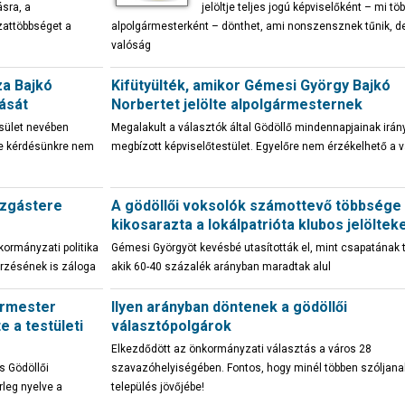
ásra, a
jelöltje teljes jogú képviselőként – mi töb
zattöbbséget a
alpolgármesterként – dönthet, ami nonszensznek tűnik, d
valóság
za Bajkó
Kifütyülték, amikor Gémesi György Bajkó
ását
Norbertet jelölte alpolgármesternek
esület nevében
Megalakult a választók által Gödöllő mindennapjainak irán
ke kérdésünkre nem
megbízott képviselőtestület. Egyelőre nem érzékelhető a 
ozgástere
A gödöllői voksolók számottevő többsége
kikosarazta a lokálpatrióta klubos jelöltek
kormányzati politika
Gémesi Györgyöt kevésbé utasították el, mint csapatának t
rzésének is záloga
akik 60-40 százalék arányban maradtak alul
ármester
Ilyen arányban döntenek a gödöllői
e a testületi
választópolgárok
Elkezdődött az önkormányzati választás a város 28
s Gödöllői
szavazóhelyiségében. Fontos, hogy minél többen szóljana
rleg nyelve a
település jövőjébe!