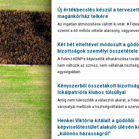
Új értékbecslés készül a tervezett
magánkórház telkére
Az ingatlan átminősítése váltott ki vitát. A Fid
szerint a 60 milliós vételár alacsony, vagyonves
Két hét elteltével módosult a gödöl
bizottságok személyi összetétele
A Fidesz-KDNP-s képviselők elhatározása tovább
nem változik az szmsz, nem vállalnak tisztsé
egységekben
Kényszerből összetákolt bizottsá
lokálpatrióta klubos túlsúllyal
Amíg nem tükröződik a választói akarat, a Fide
városatyái mellőzik a tisztségvállalást a szer
Henkei Viktória kitálalt a gödöllői
képviselőtestület alakuló ülésén k
„különös házasságról”