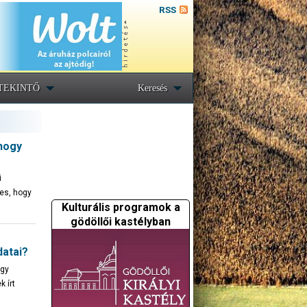
RSS
TEKINTŐ
Keresés
 hogy
i
es, hogy
Kulturális programok a
gödöllői kastélyban
atai?
rgy
 írt