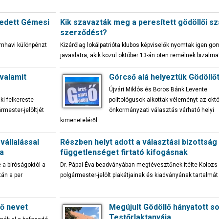
redett Gémesi
Kik szavazták meg a peresített gödöllői sz
szerződést?
omhavi különpénzt
Kizárólag lokálpatrióta klubos képviselők nyomtak igen go
javaslatra, akik közül október 13-án öten remélnek bizalma
valamit
Górcső alá helyeztük Gödöllő
Újvári Miklós és Boros Bánk Levente
ki felkereste
politológusok alkottak véleményt az októ
mester-jelöltjét
önkormányzati választás várható helyi
kimeneteléről
vállalással
Részben helyt adott a választási bizottság
a
függetlenséget firtató kifogásnak
 a bíróságoktól a
Dr. Pápai Éva beadványában megtévesztőnek ítélte Kolozs
tán a per
polgármester-jelölt plakátjainak és kiadványának tartalmát
ő nevet
Megújult Gödöllő hányatott s
Testőrlaktanyája