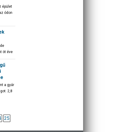
z épület
 az ódon
ek
 de
t öt éve
égű
i
be
nt a gyár
got. 2,8
4
25