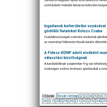
Januártól Hegedűs Gyula színművészről nevez
színházként működő belvárosi kulturális közpo
Ingatlanok belterületbe vonásával 
gödöllői fiatalokat Kolozs Csaba
Családközösségek számára rendeztek pikniket a
az eseményt felkereste Novák Katalin államtit
A Fidesz-KDNP adott elsőként munk
választási bizottságnak
A kandidálóknak szeptember 9-ig van lehetőség
szükséges számú érvényes ajánlásokat a sze
Oldalak:
Rovat címlap
2
3
4
5
6
7
26
27
28
29
30
31
32
33
34
3