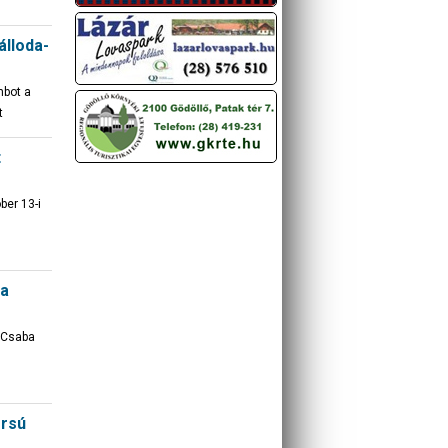
álloda-
mbot a
t
t
ber 13-i
 a
 Csaba
orsú