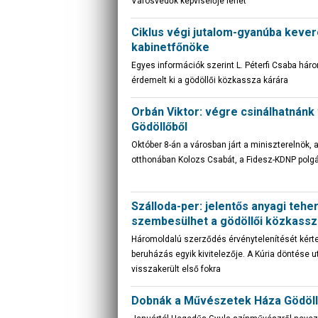
Városvédők képviselője lehet
Ciklus végi jutalom-gyanúba keve
kabinetfőnöke
Egyes információk szerint L. Péterfi Csaba hár
érdemelt ki a gödöllői közkassza kárára
Orbán Viktor: végre csinálhatnánk 
Gödöllőből
Október 8-án a városban járt a miniszterelnök, a
otthonában Kolozs Csabát, a Fidesz-KDNP polgár
Szálloda-per: jelentős anyagi teher
szembesülhet a gödöllői közkassz
Háromoldalú szerződés érvénytelenítését kérte
beruházás egyik kivitelezője. A Kúria döntése u
visszakerült első fokra
Dobnák a Művészetek Háza Gödöll