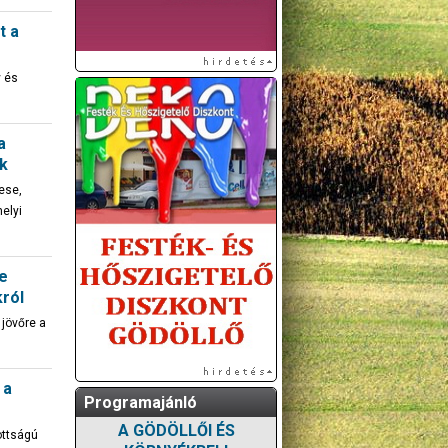
t a
y és
a
ok
tese,
helyi
re
król
 jövőre a
 a
Programajánló
A GÖDÖLLŐI ÉS
ottságú