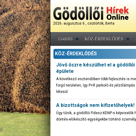
2026. augusztus 6., csütörtök, Berta
Gödöllő
KÖZ-ÉRDEKLŐDÉS
KÖZ-ÉRDEKLŐDÉS
Jövő őszre készülhet el a gödöllő
épülete
A következő esztendőben több fejlesztés is m
forgó területen, így P+R parkoló és jelzőlámpá
létesül
A bizottságok nem kifizetőhelyek!
Úgy tűnik, a gödöllői Fidesz-KDNP-s képviselők 
döntés-előkészítő egységekbe történő személy