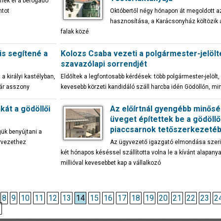
nék el a befogadó
ntot
Októbertől négy hónapon át megoldott a
hasznosítása, a Karácsonyház költözik
falak közé
is segítené a
Kolozs Csaba vezeti a polgármester-jelölt
szavazólapi sorrendjét
 királyi kastélyban,
Eldőltek a legfontosabb kérdések: több polgármester-jelölt,
kár asszony
kevesebb körzeti kandidáló száll harcba idén Gödöllőn, min
át a gödöllői
Az előírtnál gyengébb minős
üveget építettek be a gödöllő
piaccsarnok tetőszerkezeté
ük benyújtani a
rvezethez
Az ügyvezető igazgató elmondása szeri
két hónapos késéssel szállította volna le a kívánt alapanya
millióval kevesebbet kap a vállalkozó
8
9
10
11
12
13
14
15
16
17
18
19
20
21
22
23
2
5