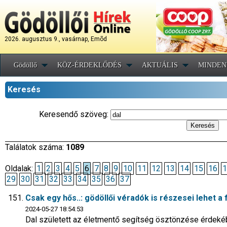
2026. augusztus 9., vasárnap, Emõd
Gödöllő
KÖZ-ÉRDEKLŐDÉS
AKTUÁLIS
MINDEN
Keresés
Keresendő szöveg:
Találatok száma:
1089
Oldalak:
1
2
3
4
5
6
7
8
9
10
11
12
13
14
15
16
1
29
30
31
32
33
34
35
36
37
Csak egy hős..: gödöllői véradók is részesei lehet 
2024-05-27 18:54:53
Dal született az életmentő segítség ösztönzése érdekéb