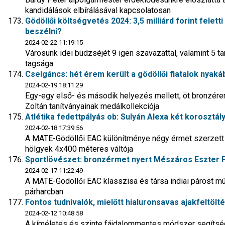
kandidálások elbírálásával kapcsolatosan
Gödöllői költségvetés 2024: 3,5 milliárd forint felett
beszélni?
2024-02-22 11:19:15
Városunk idei büdzséjét 9 igen szavazattal, valamint 5 t
tagsága
Cselgáncs: hét érem került a gödöllői fiatalok nya
2024-02-19 18:11:29
Egy-egy első- és második helyezés mellett, öt bronzér
Zoltán tanítványainak medálkollekciója
Atlétika fedettpályás ob: Sulyán Alexa két korosztál
2024-02-18 17:39:56
A MATE-Gödöllői EAC különítménye négy érmet szerzett a
hölgyek 4x400 méteres váltója
Sportlövészet: bronzérmet nyert Mészáros Eszter Pé
2024-02-17 11:22:49
A MATE-Gödöllői EAC klasszisa és társa indiai párost múl
párharcban
Fontos tudnivalók, mielőtt hialuronsavas ajakfeltölté
2024-02-12 10:48:58
A kíméletes és szinte fájdalommentes módszer segítség