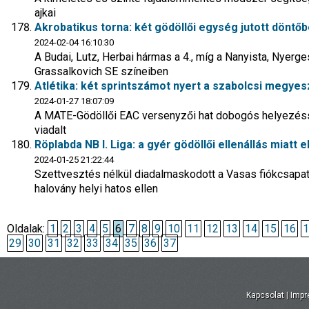
ajkai
Akrobatikus torna: két gödöllői egység jutott döntőb
2024-02-04 16:10:30
A Budai, Lutz, Herbai hármas a 4., míg a Nanyista, Nyerge
Grassalkovich SE színeiben
Atlétika: két sprintszámot nyert a szabolcsi megye
2024-01-27 18:07:09
A MATE-Gödöllői EAC versenyzői hat dobogós helyezésse
viadalt
Röplabda NB I. Liga: a gyér gödöllői ellenállás miatt 
2024-01-25 21:22:44
Szettvesztés nélkül diadalmaskodott a Vasas fiókcsapa
halovány helyi hatos ellen
Oldalak:
1
2
3
4
5
6
7
8
9
10
11
12
13
14
15
16
1
29
30
31
32
33
34
35
36
37
Kapcsolat
|
Imp