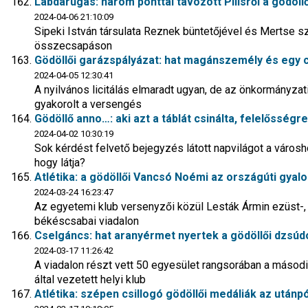
Labdarúgás: három ponttal távozott Pilisről a gödöll
2024-04-06 21:10:09
Sipeki István társulata Reznek büntetőjével és Mertse s
összecsapáson
Gödöllői garázspályázat: hat magánszemély és egy 
2024-04-05 12:30:41
A nyilvános licitálás elmaradt ugyan, de az önkormányza
gyakorolt a versengés
Gödöllő anno…: aki azt a táblát csinálta, felelősségre
2024-04-02 10:30:19
Sok kérdést felvető bejegyzés látott napvilágot a város
hogy látja?
Atlétika: a gödöllői Vancsó Noémi az országúti gyal
2024-03-24 16:23:47
Az egyetemi klub versenyzői közül Lesták Ármin ezüst-,
békéscsabai viadalon
Cselgáncs: hat aranyérmet nyertek a gödöllői dzsúd
2024-03-17 11:26:42
A viadalon részt vett 50 egyesület rangsorában a második
által vezetett helyi klub
Atlétika: szépen csillogó gödöllői medáliák az után