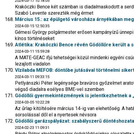
2024-03-17 10:18:05
Krakóczki Bence két számban is diadalmaskodott a serd
Szabó Levente szerezték még érmet
Március 15.: az épülgető városháza árnyékában meg
2024-03-15 12:50:35
Gémesi György polgármester erősen kampányízű ünnepi b
kínos történéseket
Atlétika: Krakóczki Bence révén Gödöllőre került a 
2024-03-11 15:59:28
A MATE-GEAC ifjú tehetségei közül mindenki egyéni csúc
lezajlott viadalon
Vízilabda MEFOB: döntőbe jutásával történelmi sikert
2024-03-11 09:33:15
Petlyánszki Péter legénysége bravúros győzelmet aratott
végső diadalra esélyes BME-vel szemben
Gödöllői gyermekintézmények is jelentkezhetnek a „
2024-03-05 10:22:28
Az űrlap kitöltésére március 14-ig van elehetőség. A hat
sorsolással dől el a nyertesek névsora
Gödöllői garázspályázat: szabályszerű döntéshozatalt
2024-02-23 11:09:31
Bárdy Péter alpolgármester érdeklődésünkre eloszlatta 