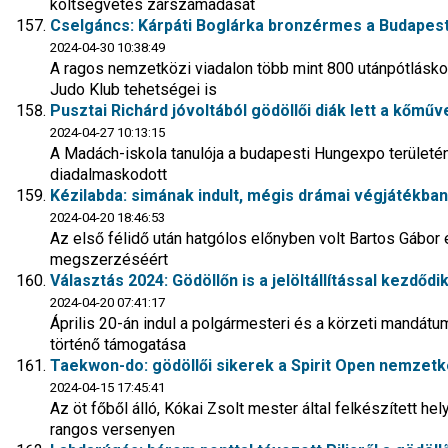
költségvetés zárszámadását
Cselgáncs: Kárpáti Boglárka bronzérmes a Budapes
2024-04-30 10:38:49
A ragos nemzetközi viadalon több mint 800 utánpótláskor
Judo Klub tehetségei is
Pusztai Richárd jóvoltából gödöllői diák lett a kőmű
2024-04-27 10:13:15
A Madách-iskola tanulója a budapesti Hungexpo terület
diadalmaskodott
Kézilabda: simának indult, mégis drámai végjátékban 
2024-04-20 18:46:53
Az első félidő után hatgólos előnyben volt Bartos Gábor e
megszerzéséért
Választás 2024: Gödöllőn is a jelöltállítással kezdőd
2024-04-20 07:41:17
Április 20-án indul a polgármesteri és a körzeti mandátum
történő támogatása
Taekwon-do: gödöllői sikerek a Spirit Open nemzetk
2024-04-15 17:45:41
Az öt főből álló, Kókai Zsolt mester által felkészített h
rangos versenyen