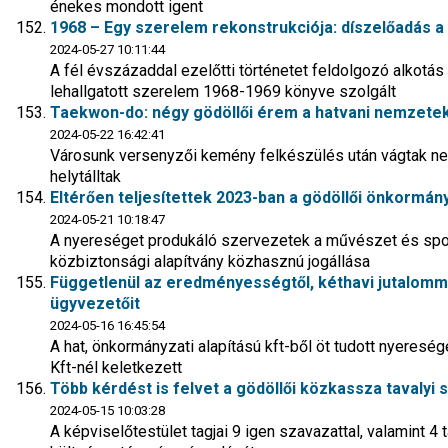
énekes mondott igent
1968 – Egy szerelem rekonstrukciója: díszelőadás a
2024-05-27 10:11:44
A fél évszázaddal ezelőtti történetet feldolgozó alkotás
lehallgatott szerelem 1968-1969 könyve szolgált
Taekwon-do: négy gödöllői érem a hatvani nemzete
2024-05-22 16:42:41
Városunk versenyzői kemény felkészülés után vágtak nek
helytálltak
Eltérően teljesítettek 2023-ban a gödöllői önkormán
2024-05-21 10:18:47
A nyereséget produkáló szervezetek a művészet és spo
közbiztonsági alapítvány közhasznú jogállása
Függetlenül az eredményességtől, kéthavi jutalomm
ügyvezetőit
2024-05-16 16:45:54
A hat, önkormányzati alapítású kft-ből öt tudott nyeresé
Kft-nél keletkezett
Több kérdést is felvet a gödöllői közkassza tavaly
2024-05-15 10:03:28
A képviselőtestület tagjai 9 igen szavazattal, valamint 4