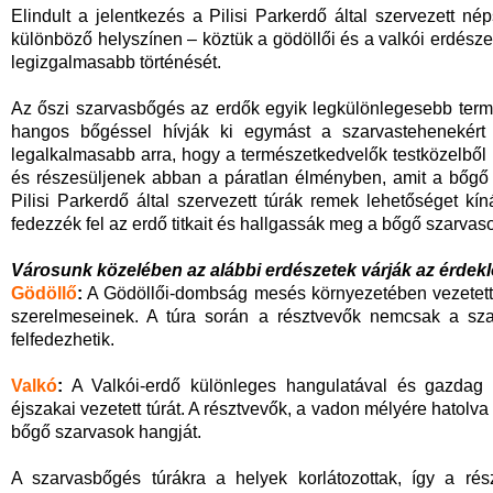
Elindult a jelentkezés a Pilisi Parkerdő által szervezett n
különböző helyszínen – köztük a gödöllői és a valkói erdésze
legizgalmasabb történését.
Az őszi szarvasbőgés az erdők egyik legkülönlegesebb term
hangos bőgéssel hívják ki egymást a szarvastehenekért f
legalkalmasabb arra, hogy a természetkedvelők testközelből 
és részesüljenek abban a páratlan élményben, amit a bőgő 
Pilisi Parkerdő által szervezett túrák remek lehetőséget kí
fedezzék fel az erdő titkait és hallgassák meg a bőgő szarvas
Városunk közelében az alábbi erdészetek várják az érdek
Gödöllő
:
A Gödöllői-dombság mesés környezetében vezetett t
szerelmeseinek. A túra során a résztvevők nemcsak a sza
felfedezhetik.
Valkó
:
A Valkói-erdő különleges hangulatával és gazdag v
éjszakai vezetett túrát. A résztvevők, a vadon mélyére hatolv
bőgő szarvasok hangját.
A szarvasbőgés túrákra a helyek korlátozottak, így a rész