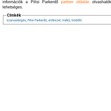
információk a Pilisi Parkerdő
partner oldalán
olvashatók
lehetséges.
Címkék
szarvasbőgés
,
Pilisi Parkerdő
,
erdészet
,
Valkó
,
Gödöllő