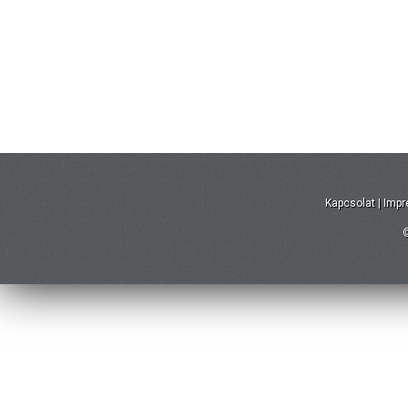
Kapcsolat
|
Imp
©