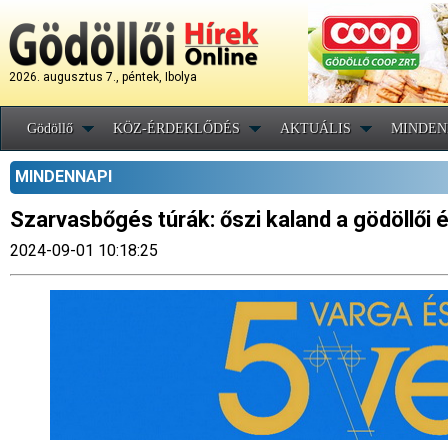
2026. augusztus 7., péntek, Ibolya
Gödöllő
KÖZ-ÉRDEKLŐDÉS
AKTUÁLIS
MINDEN
MINDENNAPI
Szarvasbőgés túrák: őszi kaland a gödöllői é
2024-09-01 10:18:25