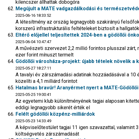
kilencszer állhattak dobogóra
Megújult a MATE vadgazdálkodási és természetvéde
2025-06-16 18:33:52
A létesítmény az ország legnagyobb szakirányú felsőfok
korszerű infrastrukturális feltételeket biztosít a hallgat
Eltérő előjellel teljesítettek 2024-ben a gödöllői ön
2025-06-04 10:47:47
A művészeti szervezet 2,2 millió forintos plusszal zárt, 
ezer forint mínuszt termelt
Gödöllői városháza-projekt: újabb tételek növelik a
2025-05-27 18:27:11
A tavalyi év zárszámadási adatinak hozzáadásával a 10 
közelíti a 4,1 milliárd forintot
Hatalmas bravúr! Aranyérmet nyert a MATE-Gödöllői 
2025-05-25 19:00:41
Az egyetemi klub különítményének tagjai alaposan kitett
eddigi legnagyobb sikerét érték el
Felélt gödöllői közpénz-milliárdok
2025-05-23 14:33:49
A képviselőtestület tagjai 11 igen szavazattal, valamint 
költségvetés zárszámadását