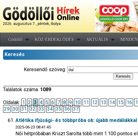
2026. augusztus 7., péntek, Ibolya
Gödöllő
KÖZ-ÉRDEKLŐDÉS
AKTUÁLIS
MINDEN
Keresés
Keresendő szöveg:
Találatok száma:
1089
Oldalak:
1
2
3
4
5
6
7
8
9
10
11
12
13
14
15
16
1
29
30
31
32
33
34
35
36
37
Atlétika ifjúsági- és többpróba ob: újabb medáliákka
2025-06-23 08:41:45
Női hétpróbában Kriszt Sarolta több mint 1.100 pontos el