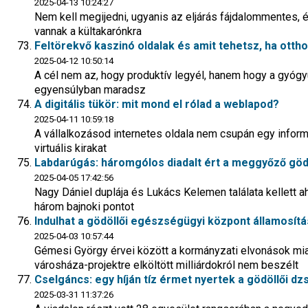
2025-04-13 10:24:27
Nem kell megijedni, ugyanis az eljárás fájdalommentes, é
vannak a kültakarónkra
Feltörekvő kaszinó oldalak és amit tehetsz, ha otth
2025-04-12 10:50:14
A cél nem az, hogy produktív legyél, hanem hogy a gyóg
egyensúlyban maradsz
A digitális tükör: mit mond el rólad a weblapod?
2025-04-11 10:59:18
A vállalkozásod internetes oldala nem csupán egy informá
virtuális kirakat
Labdarúgás: háromgólos diadalt ért a meggyőző gödöl
2025-04-05 17:42:56
Nagy Dániel duplája és Lukács Kelemen találata kellett 
három bajnoki pontot
Indulhat a gödöllői egészségügyi központ államosít
2025-04-03 10:57:44
Gémesi György érvei között a kormányzati elvonások miat
városháza-projektre elköltött milliárdokról nem beszélt
Cselgáncs: egy híján tíz érmet nyertek a gödöllői 
2025-03-31 11:37:26