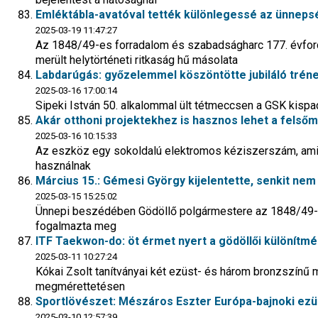
Emléktábla-avatóval tették különlegessé az ünnepsé
2025-03-19 11:47:27
Az 1848/49-es forradalom és szabadságharc 177. évfordu
merült helytörténeti ritkaság hű másolata
Labdarúgás: győzelemmel köszöntötte jubiláló tréne
2025-03-16 17:00:14
Sipeki István 50. alkalommal ült tétmeccsen a GSK kispa
Akár otthoni projektekhez is hasznos lehet a felső
2025-03-16 10:15:33
Az eszköz egy sokoldalú elektromos kéziszerszám, am
használnak
Március 15.: Gémesi György kijelentette, senkit nem
2025-03-15 15:25:02
Ünnepi beszédében Gödöllő polgármestere az 1848/49-
fogalmazta meg
ITF Taekwon-do: öt érmet nyert a gödöllői különítm
2025-03-11 10:27:24
Kókai Zsolt tanítványai két ezüst- és három bronzszínű me
megmérettetésen
Sportlövészet: Mészáros Eszter Európa-bajnoki ez
2025-03-10 12:57:39