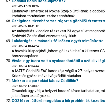
Gödöllői Bonis Bona-díjazottak
2025-05-17 09:18:26
Életművét ismerték el Ivókné Szajkó Ottíliának, a gödöl
irodalom-történelem szakos tanárának
Cselgáncs: tizenháromra rúgott a gödöllői éremter
2025-05-05 18:41:12
Az utánpótlás-viadalon részt vett 23 egyesület rangsoráb
Szádvári Zoltán által vezetett helyi klub
Labdarúgás: a második félidőben egyértelműsítette s
2025-05-04 18:44:24
A hazaiak kispadjáról „három gól szállt be” a kiütéses GSK
összecsapáson
Vívás: egy tusra volt a nyolcaddöntőtől a szöuli vi
2025-05-04 12:34:44
A MATE-Gödöllői EAC kardozója végül a 27. helyet szerez
Krisztián győzelmével végződött viadalon
Mekkora a parkolási káosz Gödöllőn?
2025-04-22 17:40:37
Olvasónk úgy véli, a helyzet hosszú távon tarthatatlan, 
jelentősen akadályozza
CO2 lézer: úttörő megoldás a bőrproblémák kezelé