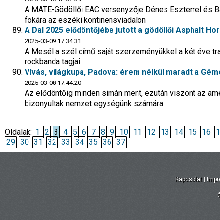
A MATE-Gödöllői EAC versenyzője Dénes Eszterrel és Baj
fokára az eszéki kontinensviadalon
A Dal 2025 elődöntőjébe jutott a gödöllői Asphalt H
2025-03-09 17:34:31
A Mesél a szél című saját szerzeményükkel a két éve tr
rockbanda tagjai
Vívás, világkupa, Padova: érem nélkül maradt a Gém
2025-03-08 17:44:20
Az elődöntőig minden simán ment, ezután viszont az ame
bizonyultak nemzet egységünk számára
Oldalak:
1
2
3
4
5
6
7
8
9
10
11
12
13
14
15
16
1
29
30
31
32
33
34
35
36
37
Kapcsolat
|
Imp
©