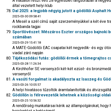
A viadalon részt vett 28 egyesület rangsorában a negyedi
által vezetett helyi klub
Dal 2025: a legjobb négyig jutott a gödöllői Asphalt
2025-03-30 09:58:41
A Mesél a szél című saját szerzeményükkel a két éve tr
rockbanda tagjai
Sportlövészet: Mészáros Eszter országos bajnoki 
számában
2025-03-29 15:41:18
A MATE-Gödöllői EAC csapatai két negyedik- és egy ötöd
viadal záró napján
Tájékozódási futás: gödöllői érmek a tömegrajtos 
2025-03-28 11:26:34
A Kirchhofer SE versenyzői két-két ezüst- és bronzmedálla
versenyről
A vasúti forgalmat is akadályozta az Isaszeg és Göd
2025-03-26 10:05:57
A helyi hivatásos tűzoltók áramtalanították és átvizsgáltá
Gödöllőn is félrevezetők lehetnek a közösségi oldala
2025-03-25 10:56:32
A rendőrség munkatársai kérik az állampolgárokat, hogy 
bejelentést a hatóságnál