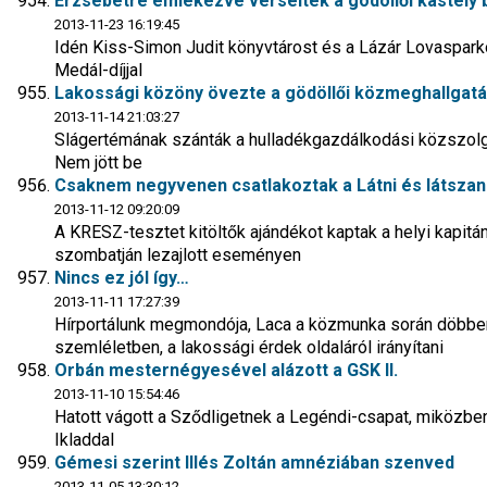
Erzsébetre emlékezve verseltek a gödöllői kastély
2013-11-23 16:19:45
Idén Kiss-Simon Judit könyvtárost és a Lázár Lovasparkot 
Medál-díjjal
Lakossági közöny övezte a gödöllői közmeghallgatá
2013-11-14 21:03:27
Slágertémának szánták a hulladékgazdálkodási közszolgá
Nem jött be
Csaknem negyvenen csatlakoztak a Látni és látsza
2013-11-12 09:20:09
A KRESZ-tesztet kitöltők ajándékot kaptak a helyi kapi
szombatján lezajlott eseményen
Nincs ez jól így…
2013-11-11 17:27:39
Hírportálunk megmondója, Laca a közmunka során döbbent
szemléletben, a lakossági érdek oldaláról irányítani
Orbán mesternégyesével alázott a GSK II.
2013-11-10 15:54:46
Hatott vágott a Sződligetnek a Legéndi-csapat, miközben 
Ikladdal
Gémesi szerint Illés Zoltán amnéziában szenved
2013-11-05 13:30:12