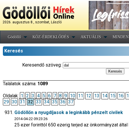
2026. augusztus 8., szombat, László
Gödöllő
KÖZ-ÉRDEKLŐDÉS
AKTUÁLIS
MINDEN
Keresés
Keresendő szöveg:
Találatok száma:
1089
Oldalak:
1
2
3
4
5
6
7
8
9
10
11
12
13
14
15
16
1
29
30
31
32
33
34
35
36
37
Gödöllőn a nyugdíjasok a leginkább pénzelt civilek
2014-04-22 09:23:26
25 ezer forinttól 650 ezerig terjed az önkormányzat által