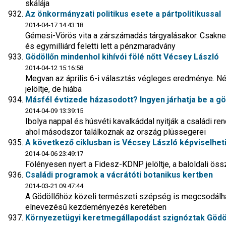
skálája
Az önkormányzati politikus esete a pártpolitikussal
2014-04-17 14:43:18
Gémesi-Vörös vita a zárszámadás tárgyalásakor. Csaknem 5
és egymilliárd feletti lett a pénzmaradvány
Gödöllőn mindenhol kihívói fölé nőtt Vécsey László
2014-04-12 15:16:58
Megvan az április 6-i választás végleges eredménye. Nég
jelöltje, de hiába
Másfél évtizede házasodott? Ingyen járhatja be a göd
2014-04-09 13:39:15
Ibolya nappal és húsvéti kavalkáddal nyitják a családi re
ahol másodszor találkoznak az ország plüssegerei
A következő ciklusban is Vécsey László képviselheti
2014-04-06 23:49:17
Fölényesen nyert a Fidesz-KDNP jelöltje, a baloldali öss
Családi programok a vácrátóti botanikus kertben
2014-03-21 09:47:44
A Gödöllőhöz közeli természeti szépség is megcsodálha
elnevezésű kezdeményezés keretében
Környezetügyi keretmegállapodást szignóztak Gödö