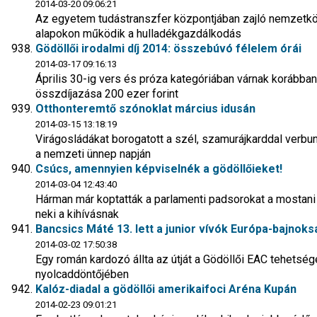
2014-03-20 09:06:21
Az egyetem tudástranszfer központjában zajló nemzetköz
alapokon működik a hulladékgazdálkodás
Gödöllői irodalmi díj 2014: összebúvó félelem órái
2014-03-17 09:16:13
Április 30-ig vers és próza kategóriában várnak korábba
összdíjazása 200 ezer forint
Otthonteremtő szónoklat március idusán
2014-03-15 13:18:19
Virágosládákat borogatott a szél, szamurájkarddal verbu
a nemzeti ünnep napján
Csúcs, amennyien képviselnék a gödöllőieket!
2014-03-04 12:43:40
Hárman már koptatták a parlamenti padsorokat a mostani j
neki a kihívásnak
Bancsics Máté 13. lett a junior vívók Európa-bajnok
2014-03-02 17:50:38
Egy román kardozó állta az útját a Gödöllői EAC tehetség
nyolcaddöntőjében
Kalóz-diadal a gödöllői amerikaifoci Aréna Kupán
2014-02-23 09:01:21