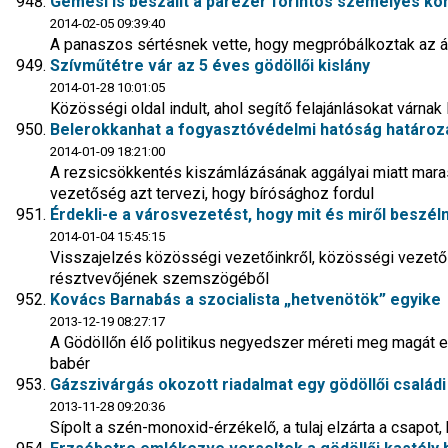
Gémesi is beszállt a párezer forintos személyes k
2014-02-05 09:39:40
A panaszos sértésnek vette, hogy megpróbálkoztak az á
Szívműtétre vár az 5 éves gödöllői kislány
2014-01-28 10:01:05
Közösségi oldal indult, ahol segítő felajánlásokat várn
Belerokkanhat a fogyasztóvédelmi hatóság határoza
2014-01-09 18:21:00
A rezsicsökkentés kiszámlázásának aggályai miatt marasz
vezetőség azt tervezi, hogy bírósághoz fordul
Érdekli-e a városvezetést, hogy mit és miről besz
2014-01-04 15:45:15
Visszajelzés közösségi vezetőinkről, közösségi vezetőin
résztvevőjének szemszögéből
Kovács Barnabás a szocialista „hetvenötök” egyike
2013-12-19 08:27:17
A Gödöllőn élő politikus negyedszer méreti meg magát 
babér
Gázszivárgás okozott riadalmat egy gödöllői család
2013-11-28 09:20:36
Sípolt a szén-monoxid-érzékelő, a tulaj elzárta a csapot