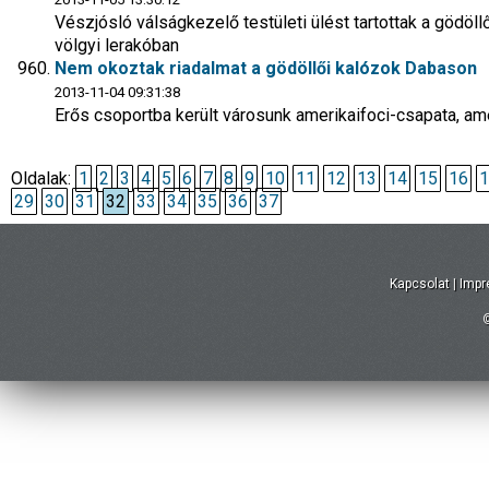
Vészjósló válságkezelő testületi ülést tartottak a gödöll
völgyi lerakóban
Nem okoztak riadalmat a gödöllői kalózok Dabason
2013-11-04 09:31:38
Erős csoportba került városunk amerikaifoci-csapata, ame
Oldalak:
1
2
3
4
5
6
7
8
9
10
11
12
13
14
15
16
1
29
30
31
32
33
34
35
36
37
Kapcsolat
|
Imp
©