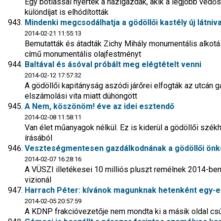
Egy botlással nyertek a házigazdák, akik a legjobb védő
különdíjat is elhódították
Mindenki megcsodálhatja a gödöllői kastély új látniva
2014-02-21 11:55:13
Bemutatták és átadták Zichy Mihály monumentális alkotás
című monumentális olajfestményt
Baltával és ásóval próbált meg elégtételt venni
2014-02-12 17:57:32
A gödöllői kapitányság aszódi járőrei elfogták az utcán g
elszámolási vita miatt dühöngött
A Nem, köszönöm! éve az idei esztendő
2014-02-08 11:58:11
Van élet műanyagok nélkül. Ez is kiderül a gödöllői sz
írásából
Veszteségmentesen gazdálkodnának a gödöllői önk
2014-02-07 16:28:16
A VÜSZI illetékesei 10 milliós pluszt remélnek 2014-be
vizionál
Harrach Péter: kívánok magunknak hetenként egy-
2014-02-05 20:57:59
A KDNP frakcióvezetője nem mondta ki a másik oldal csú