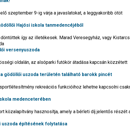
ának!
lő szeptember 9-ig várja a javaslatokat, a leggyakoribb ötöt
döllői Hajósi iskola tanmedencéjéből
döntöttek így az illetékesek. Marad Veresegyház, vagy Kistarcs
da
llői versenyuszoda
sségi oldalán, az alsóparki futókör átadása kapcsán közzétett
 gödöllői uszoda területén található barokk pincét
a sportlétesítmény rekreációs funkcióihoz lehetne kapcsolni cs
 iskola medenceterében
rt közalapítvány hasznosítja, amely a bérleti díj jelentős részét 
i uszoda építésének folytatása