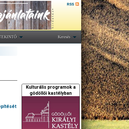
RSS
TEKINTŐ
Keresés
Kulturális programok a
gödöllői kastélyban
építését