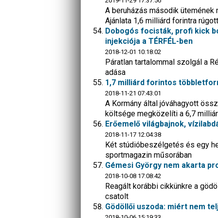
2019-11-29 17:37:56
A beruházás második ütemének meg
Ajánlata 1,6 milliárd forintra rúgot
Dobogós focisták, profi kick bo
injekciója a TÉRFÉL-ben
2018-12-01 10:18:02
Páratlan tartalommal szolgál a R
adása
1,7 milliárd forintos többletf
2018-11-21 07:43:01
A Kormány által jóváhagyott össze
költsége megközelíti a 6,7 milliár
Erőemelő világbajnok, vízilabd
2018-11-17 12:04:38
Két stúdióbeszélgetés és egy hely
sportmagazin műsorában
Gémesi György nem akarta pro
2018-10-08 17:08:42
Reagált korábbi cikkünkre a gödö
csatolt
Gödöllői uszoda: miért nem te
2018-10-06 15:19:33