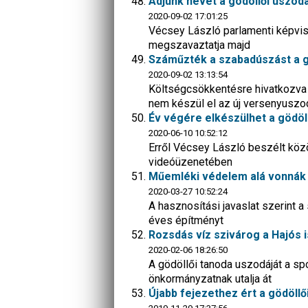
Adjunk nevet a gödöllői uszod
2020-09-02 17:01:25
Vécsey László parlamenti képvise
megszavaztatja majd
Száműzték a szabadúszást a gö
2020-09-02 13:13:54
Költségcsökkentésre hivatkozva 
nem készül el az új versenyuszo
Év végére elkészülhet a gödö
2020-06-10 10:52:12
Erről Vécsey László beszélt közö
videóüzenetében
Műemléki védelem alá vonnák a
2020-03-27 10:52:24
A hasznosítási javaslat szerint 
éves építményt
Rozsdás víz szivárog a Hajós
2020-02-06 18:26:50
A gödöllői tanoda uszodáját a spo
önkormányzatnak utalja át
Újabb fejezethez ért a gödöllő