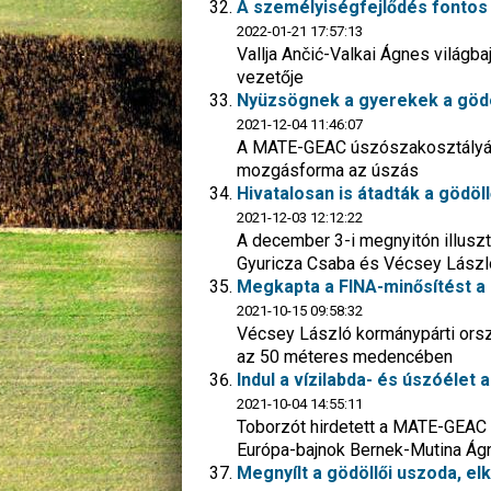
A személyiségfejlődés fontos
2022-01-21 17:57:13
Vallja Ančić-Valkai Ágnes világb
vezetője
Nyüzsögnek a gyerekek a gödö
2021-12-04 11:46:07
A MATE-GEAC úszószakosztályának
mozgásforma az úszás
Hivatalosan is átadták a gödöl
2021-12-03 12:12:22
A december 3-i megnyitón illuszt
Gyuricza Csaba és Vécsey Lászl
Megkapta a FINA-minősítést a g
2021-10-15 09:58:32
Vécsey László kormánypárti ors
az 50 méteres medencében
Indul a vízilabda- és úszóélet 
2021-10-04 14:55:11
Toborzót hirdetett a MATE-GEAC h
Európa-bajnok Bernek-Mutina Ágn
Megnyílt a gödöllői uszoda, e