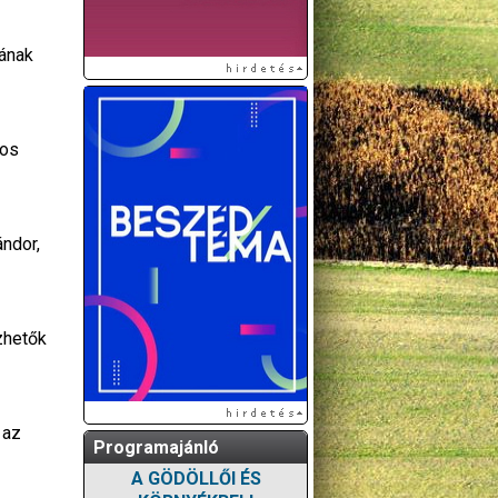
yának
nos
ndor,
zhetők
 az
Programajánló
A GÖDÖLLŐI ÉS