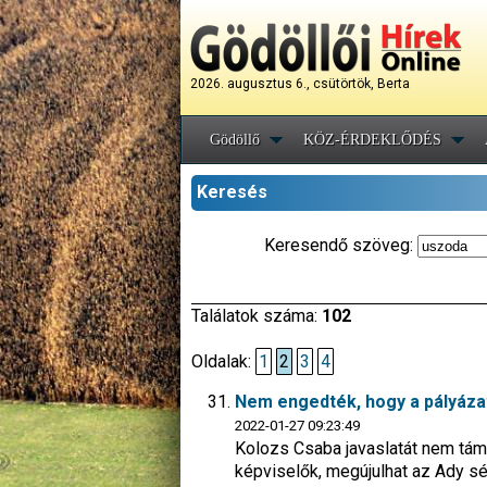
2026. augusztus 6., csütörtök, Berta
Gödöllő
KÖZ-ÉRDEKLŐDÉS
Keresés
Keresendő szöveg:
Találatok száma:
102
Oldalak:
1
2
3
4
Nem engedték, hogy a pályázat
2022-01-27 09:23:49
Kolozs Csaba javaslatát nem támo
képviselők, megújulhat az Ady s