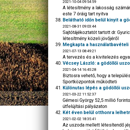
2021-10-04 09:54:59
A létesítmény a lakosság számára
este 7 óráig tart nyitva
Belátható időn belül kinyit a gö
2021-08-31 09:03:44
Sajtótájékoztatót tartott dr. Gyu
létesítmény közeli jövőjéről
Megkapta a használatbavételi 
2021-07-13 08:49:21
A tervezés és a kivitelezés egy
Vécsey László: a gödöllői usz
2021-04-14 16:45:28
Biztosra vehető, hogy a települé
Sportközpontok működteti
Különutas lépés a gödöllői us
2021-03-22 11:52:37
Gémesi György 52,5 millió forint
útfelújítási pályázaton
Két éven belül otthonra lelhe
2021-02-02 18:35:41
Az uszoda mellett létesítendő jé