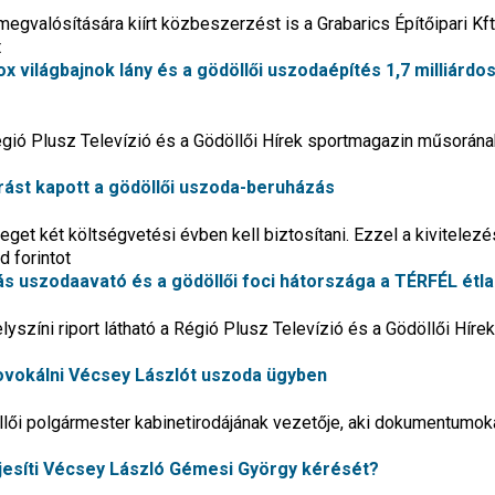
valósítására kiírt közbeszerzést is a Grabarics Építőipari Kft
t
x világbajnok lány és a gödöllői uszodaépítés 1,7 milliárdo
égió Plusz Televízió és a Gödöllői Hírek sportmagazin műsorána
orrást kapott a gödöllői uszoda-beruházás
get két költségvetési évben kell biztosítani. Ezzel a kivitelezé
d forintot
ás uszodaavató és a gödöllői foci hátországa a TÉRFÉL étla
színi riport látható a Régió Plusz Televízió és a Gödöllői Hírek
vokálni Vécsey Lászlót uszoda ügyben
llői polgármester kabinetirodájának vezetője, aki dokumentumoka
ljesíti Vécsey László Gémesi György kérését?