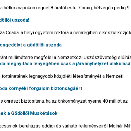
 hétköznapokon reggel 8 órától este 7 óráig, hétvégén pedig 9 
döllői uszoda!
ricza Csaba, a helyi egyetem rektora a nemrégiben elkészül közjól
engedèlyt a gödöllői uszoda
aránt milliméterre megfelel a Nemzetközi Úszószövetsèg előírá
oda megnyitása lényegében csak a járványhelyzet alakulásá
s történetének legnagyobb közjóléti létesítményét a Nemzeti
zoda környéki forgalom biztonságáért
os önrészt biztosítana, ha az önkormányzat nyerne 40 milliót az
tnek a Gödöllői Muskétások
gcsarnok-beruházás eddigi és várható fejleményeiről Molnár Mih