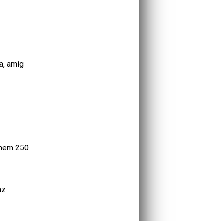
a, amíg
aknem 250
az