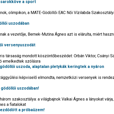
 sarokköve a sport
ajnok, olimpikon, a MATE-Gödöllői EAC Női Vízilabda Szakosztál
llői uszodában
 a vezetője, Bernek-Mutina Ágnes azt is elárulta, miért hasz
lői versenyuszodát
ris társaság mondott köszöntőbeszédet: Orbán Viktor, Csányi Sá
ó emelkedtek szólásra
ödöllői uszoda, alaptalan pletykák keringtek a nyáron
zággyűlési képviselő elmondta, nemzetközi versenyek is rende
a gödöllői uszodában!
árom szakosztálya: a világbajnok Valkai Ágnes a lányokat várja,
es a fiatalokat
lkezdődött a próbaüzem!