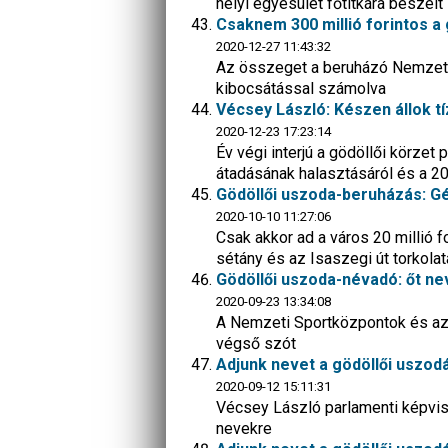
helyi egyesület főtitkára beszélt
Csaknem 300 millió forintos a
2020-12-27 11:43:32
Az összeget a beruházó Nemzeti
kibocsátással számolva
Vécsey László: Készen állok 
2020-12-23 17:23:14
Év végi interjú a gödöllői körze
átadásának halasztásáról és a 2
Gödöllői uszoda-beruházás: 
2020-10-10 11:27:06
Csak akkor ad a város 20 millió 
sétány és az Isaszegi út torkola
Gödöllői uszoda-névadó: őt ne
2020-09-23 13:34:08
A Nemzeti Sportközpontok és az 
végső szót
Adjunk nevet a gödöllői uszodá
2020-09-12 15:11:31
Vécsey László parlamenti képvise
nevekre