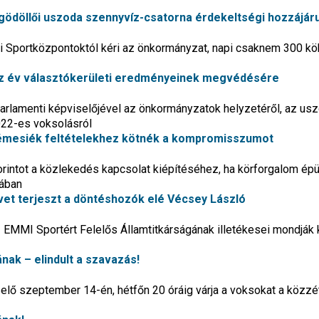
 gödöllői uszoda szennyvíz-csatorna érdekeltségi hozzájár
 Sportközpontoktól kéri az önkormányzat, napi csaknem 300 k
tíz év választókerületi eredményeinek megvédésére
t parlamenti képviselőjével az önkormányzatok helyzetéről, az us
022-es voksolásról
Gémesiék feltételekhez kötnék a kompromisszumot
forintot a közlekedés kapcsolat kiépítéséhez, ha körforgalom ép
tában
vet terjeszt a döntéshozók elé Vécsey László
EMMI Sportért Felelős Államtitkárságának illetékesei mondják k
nak – elindult a szavazás!
lő szeptember 14-én, hétfőn 20 óráig várja a voksokat a közzé