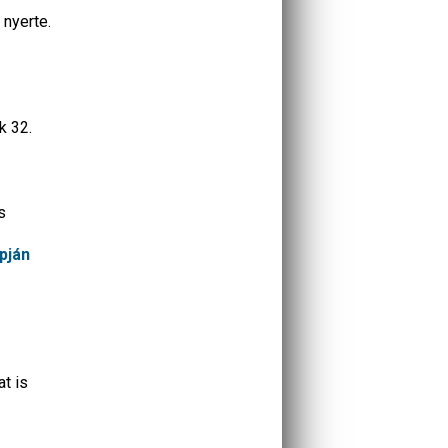
 nyerte.
s
k 32.
s
pján
t is