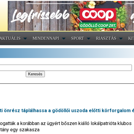
AKTUÁLIS
MINDENNAPI
SPORT
RIASZTÁS
KI
i önrész táplálhassa a gödöllői uszoda előtti körforgalom 
gatták a korábban az ügyért bőszen kiálló lokálpatrióta klubos
étány egy szakasza