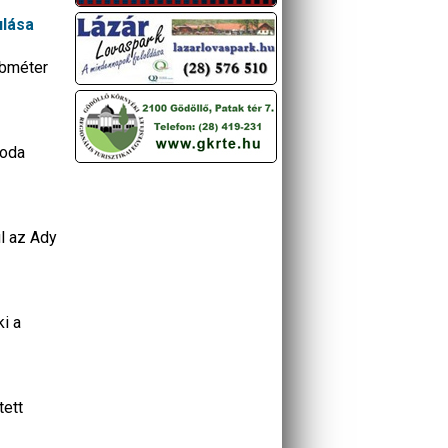
ulása
öbméter
zoda
ül az Ady
i a
tett