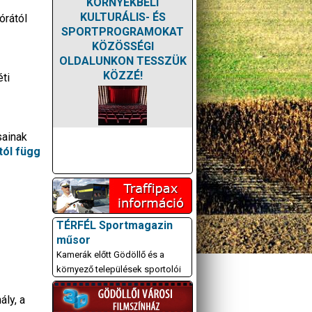
KÖRNYÉKBELI
KULTURÁLIS- ÉS
órától
SPORTPROGRAMOKAT
KÖZÖSSÉGI
OLDALUNKON TESSZÜK
KÖZZÉ!
éti
sainak
tól függ
TÉRFÉL Sportmagazin
műsor
Kamerák előtt Gödöllő és a
környező települések sportolói
ály, a